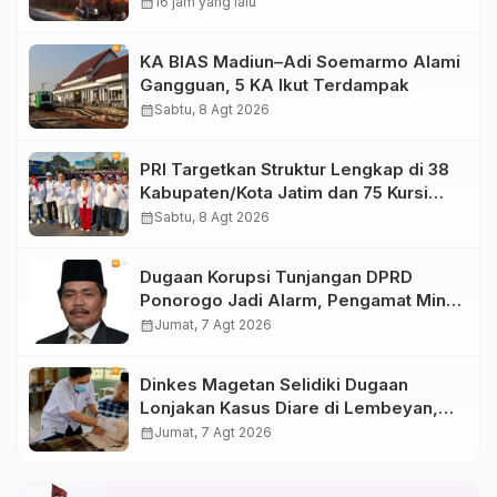
calendar_month
16 jam yang lalu
KA BIAS Madiun–Adi Soemarmo Alami
Gangguan, 5 KA Ikut Terdampak
calendar_month
Sabtu, 8 Agt 2026
PRI Targetkan Struktur Lengkap di 38
Kabupaten/Kota Jatim dan 75 Kursi
DPR RI pada Pemilu 2029
calendar_month
Sabtu, 8 Agt 2026
Dugaan Korupsi Tunjangan DPRD
Ponorogo Jadi Alarm, Pengamat Minta
Magetan Perkuat Tata Kelola
calendar_month
Jumat, 7 Agt 2026
Administrasi
Dinkes Magetan Selidiki Dugaan
Lonjakan Kasus Diare di Lembeyan,
Lakukan Penyelidikan Epidemiologi
calendar_month
Jumat, 7 Agt 2026