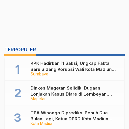
TERPOPULER
KPK Hadirkan 11 Saksi, Ungkap Fakta
Baru Sidang Korupsi Wali Kota Madiun
Surabaya
Nonaktif Maidi
Dinkes Magetan Selidiki Dugaan
Lonjakan Kasus Diare di Lembeyan,
Magetan
Lakukan Penyelidikan Epidemiologi
TPA Winongo Diprediksi Penuh Dua
Bulan Lagi, Ketua DPRD Kota Madiun
Kota Madiun
Desak Pemkot Percepat Penanganan