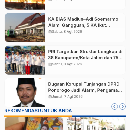
KA BIAS Madiun–Adi Soemarmo
Alami Gangguan, 5 KA Ikut
Terdampak
calendar_month
Sabtu, 8 Agt 2026
PRI Targetkan Struktur Lengkap di
38 Kabupaten/Kota Jatim dan 75
Kursi DPR RI pada Pemilu 2029
calendar_month
Sabtu, 8 Agt 2026
Dugaan Korupsi Tunjangan DPRD
Ponorogo Jadi Alarm, Pengamat
Minta Magetan Perkuat Tata
calendar_month
Jumat, 7 Agt 2026
Kelola Administrasi
REKOMENDASI UNTUK ANDA