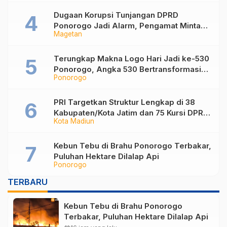
Sampah
Dugaan Korupsi Tunjangan DPRD
Ponorogo Jadi Alarm, Pengamat Minta
Magetan
Magetan Perkuat Tata Kelola
Administrasi
Terungkap Makna Logo Hari Jadi ke-530
Ponorogo, Angka 530 Bertransformasi
Ponorogo
Jadi Sekar Kinanthi
PRI Targetkan Struktur Lengkap di 38
Kabupaten/Kota Jatim dan 75 Kursi DPR
Kota Madiun
RI pada Pemilu 2029
Kebun Tebu di Brahu Ponorogo Terbakar,
Puluhan Hektare Dilalap Api
Ponorogo
TERBARU
Kebun Tebu di Brahu Ponorogo
Terbakar, Puluhan Hektare Dilalap Api