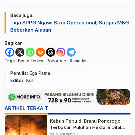
Baca juga:
Tiga SPPG Ngawi Stop Operasional, Satgas MBG
Beberkan Alasan
Bagikan
Tags
Berita Terkini
Ponorogo
Ramadan
Penulis
: Ega Patria
Editor
: Kris
ARTIKEL TERKAIT
Kebun Tebu di Brahu Ponorogo
Terbakar, Puluhan Hektare Dilalap
Api
calendar_month
16 jam yang lalu