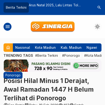
u Lintas Tol
102.281 Wisatawan Ramaikan Libur
Harga Pup
search
Berita Terkini
…
ik 33 Persen
Nataru di Destinasi Wisata Ngawi
Disperta 
Pengawas
menu
light_mode
home
Nasional
Kota Madiun
Kab. Madiun
Ngawi
P
TRENDING TAGS
#Berita Terkini
#Ponorogo
#Kota Madiu
Ponorogo
Posisi Hilal Minus 1 Derajat,
Awal Ramadan 1447 H Belum
Terlihat di Ponorogo