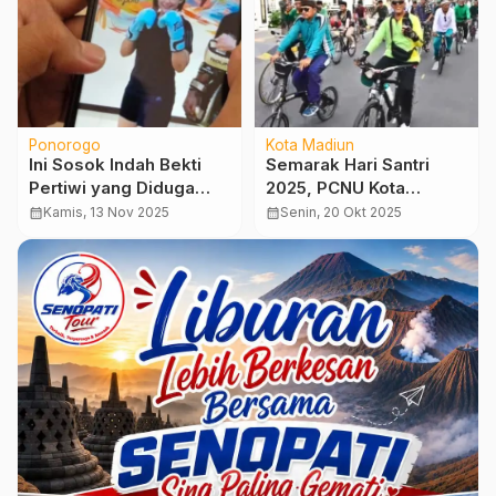
Ponorogo
Kota Madiun
Ini Sosok Indah Bekti
Semarak Hari Santri
Pertiwi yang Diduga
2025, PCNU Kota
Dekat Direktur RSUD dr.
Madiun Gelar Sepedaan
calendar_month
Kamis, 13 Nov 2025
calendar_month
Senin, 20 Okt 2025
Harjono Ponorogo
“Kupluk’an” Penuh
Kebersamaan