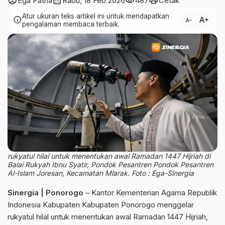
account_circle
calendar_month
visibility
print
Ega Patria
Rabu, 18 Feb 2026
487
Cetak
Atur ukuran teks artikel ini untuk mendapatkan
text_increase
info
text_decrease
pengalaman membaca terbaik.
rukyatul hilal untuk menentukan awal Ramadan 1447 Hijriah di
Balai Rukyah Ibnu Syatir, Pondok Pesantren Pondok Pesantren
Al-Islam Joresan, Kecamatan Mlarak. Foto : Ega-Sinergia
Sinergia | Ponorogo
– Kantor Kementerian Agama Republik
Indonesia Kabupaten Kabupaten Ponorogo menggelar
rukyatul hilal untuk menentukan awal Ramadan 1447 Hijriah,