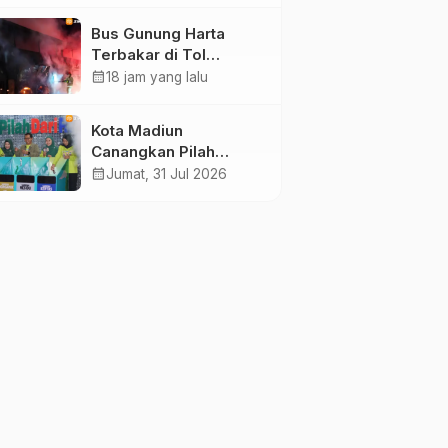
Sembako
Bus Gunung Harta
Terbakar di Tol
Madiun-Nganjuk, 30
calendar_month
18 jam yang lalu
Penumpang Selamat
Kota Madiun
Canangkan Pilah
Sampah dari Rumah,
calendar_month
Jumat, 31 Jul 2026
Setiap RT Dapat
Bantuan Rp10 Juta
untuk Wujudkan Zero
Waste 2027