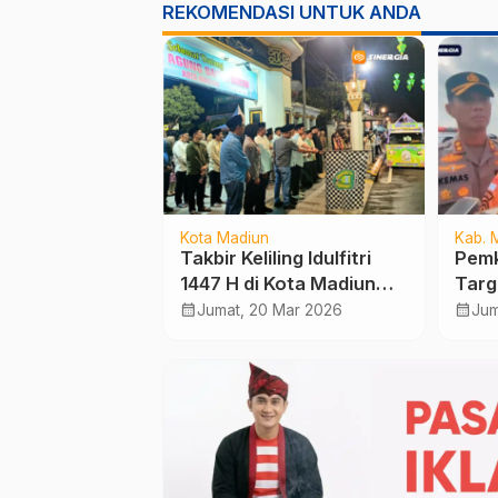
REKOMENDASI UNTUK ANDA
Sembako
Kota Madiun
Kab. 
7 Madiun
Takbir Keliling Idulfitri
Pemk
DJKA Cek
1447 H di Kota Madiun
Targ
Sarana
Meriah, 43 Peserta
Warg
calendar_month
calendar_month
eb 2026
Jumat, 20 Mar 2026
Jum
 Jelang
Ramaikan Rute Ikonik
Tana
Lebaran 2026
Kota