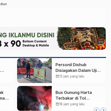
diun
Personil Dishub
Disiagakan Dalam Uji
ta,
Coba Arus Lalu Lintas
calendar_month
13 jam yang lalu
 Anak
Baru di Kota Madiun
 3×3
ak
Bus Gunung Harta
man
Terbakar di Tol
rogo,
Madiun-Nganjuk, 30
calendar_month
18 jam yang lalu
Penumpang Selamat