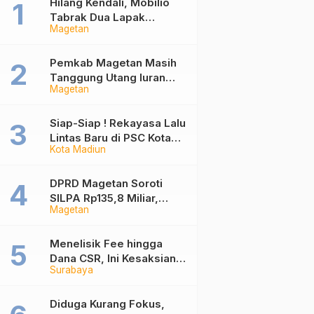
Hilang Kendali, Mobilio
Tabrak Dua Lapak
Magetan
Pedagang di Pasar
Wisata Plaosan Magetan
Pemkab Magetan Masih
Tanggung Utang Iuran
Magetan
JKN Rp6 Miliar, Dampak
Aturan Berlaku Surut dan
Tekanan Fiskal
Siap-Siap ! Rekayasa Lalu
Lintas Baru di PSC Kota
Kota Madiun
Madiun Berlaku, Ini Daftar
Jalan yang Berubah
DPRD Magetan Soroti
SILPA Rp135,8 Miliar,
Magetan
Desak Pemkab
Tuntaskan Kelebihan
Bayar Proyek
Menelisik Fee hingga
Dana CSR, Ini Kesaksian
Surabaya
Tiga Kontraktor Soal
Mekanisme Proyek di
DPUPR Kota Madiun
Diduga Kurang Fokus,