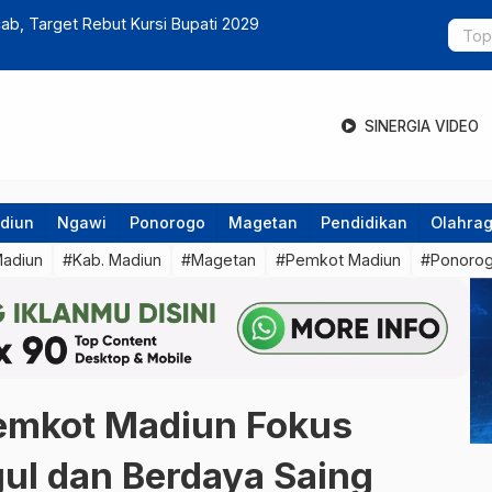
endagri Beri Lampu Hijau Merombak Pejabat Sesuai
DPRD Madiu
hingga Jala
SINERGIA VIDEO
diun
Ngawi
Ponorogo
Magetan
Pendidikan
Olahra
Madiun
#Kab. Madiun
#Magetan
#Pemkot Madiun
#Ponoro
Pemkot Madiun Fokus
ul dan Berdaya Saing