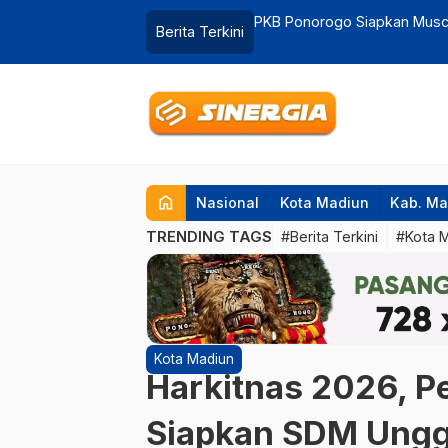
Kursi Bupati 2029
Usai Dilantik 6 Februari, M
Berita Terkini
…
Chemistry
home
Nasional
Kota Madiun
Kab. Ma
TRENDING TAGS
#Berita Terkini
#Kota 
Kota Madiun
Harkitnas 2026, 
Siapkan SDM Ungg