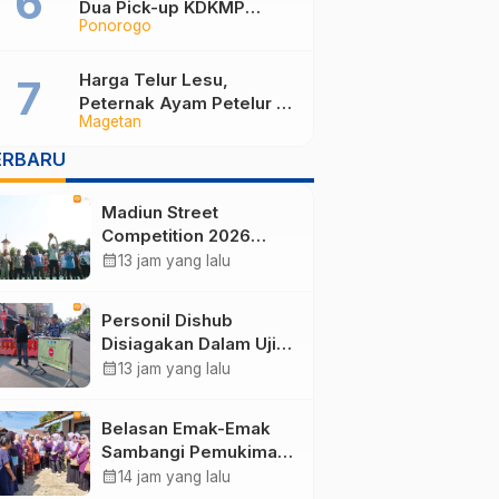
Dua Pick-up KDKMP
Ponorogo
Tabrak Bus Pariwisata di
Sukorejo Ponorogo
Harga Telur Lesu,
Peternak Ayam Petelur di
Magetan
Magetan Terpaksa Gadai
Sertifikat hingga Jual Sapi
ERBARU
demi Bertahan
Madiun Street
Competition 2026
Ramaikan Balai Kota,
calendar_month
13 jam yang lalu
Ajang Sportifitas Anak
Muda dari Basket 3×3
Personil Dishub
hingga Mural
Disiagakan Dalam Uji
Coba Arus Lalu Lintas
calendar_month
13 jam yang lalu
Baru di Kota Madiun
Belasan Emak-Emak
Sambangi Pemukiman
Terpencil di Ponorogo,
calendar_month
14 jam yang lalu
Salurkan Bantuan