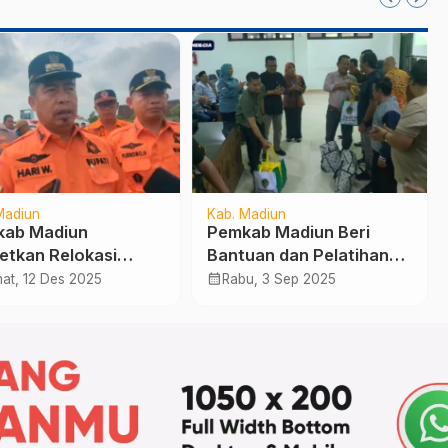
Madiun
Kab. Madiun
ab Madiun
Pemkab Madiun Beri
etkan Relokasi
Bantuan dan Pelatihan
a Rawan Banjir dan
Kerja Bagi Korban
calendar_month
at, 12 Des 2025
Rabu, 3 Sep 2025
h Retak Mulai 2026
Dugaan Human
Trafficking di Guinea