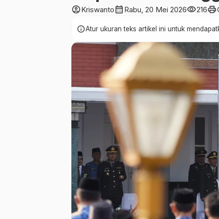
account_circle
calendar_month
visibility
print
Kriswanto
Rabu, 20 Mei 2026
216
info
Atur ukuran teks artikel ini untuk mendap