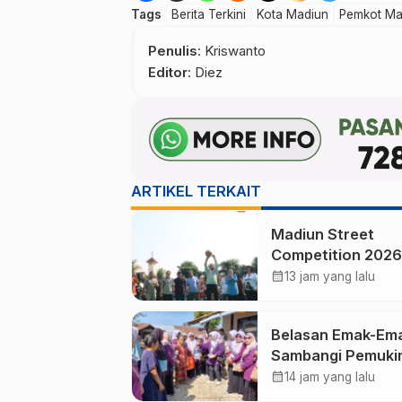
Tags
Berita Terkini
Kota Madiun
Pemkot Ma
Penulis
: Kriswanto
Editor
: Diez
ARTIKEL TERKAIT
Madiun Street
Competition 2026
Ramaikan Balai Ko
calendar_month
13 jam yang lalu
Ajang Sportifitas
Muda dari Basket
Belasan Emak-Em
hingga Mural
Sambangi Pemuki
Terpencil di Pono
calendar_month
14 jam yang lalu
Salurkan Bantuan