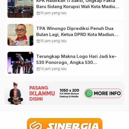
KPK Hadirkan 11 Saksi, Ungkap Fakta
Baru Sidang Korupsi Wali Kota Madiun
Nonaktif Maidi
calendar_month
10 jam yang lalu
TPA Winongo Diprediksi Penuh Dua
Bulan Lagi, Ketua DPRD Kota Madiun
Desak Pemkot Percepat Penanganan
calendar_month
10 jam yang lalu
Sampah
Terungkap Makna Logo Hari Jadi ke-
530 Ponorogo, Angka 530
Bertransformasi Jadi Sekar Kinanthi
calendar_month
13 jam yang lalu