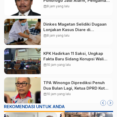
Ponorogo Jadi Alarm, Pengamat
Minta Magetan Perkuat Tata
calendar_month
8 jam yang lalu
Kelola Administrasi
Dinkes Magetan Selidiki Dugaan
Lonjakan Kasus Diare di
Lembeyan, Lakukan Penyelidikan
calendar_month
8 jam yang lalu
Epidemiologi
KPK Hadirkan 11 Saksi, Ungkap
Fakta Baru Sidang Korupsi Wali
Kota Madiun Nonaktif Maidi
calendar_month
10 jam yang lalu
TPA Winongo Diprediksi Penuh
Dua Bulan Lagi, Ketua DPRD Kota
Madiun Desak Pemkot Percepat
calendar_month
10 jam yang lalu
Penanganan Sampah
REKOMENDASI UNTUK ANDA