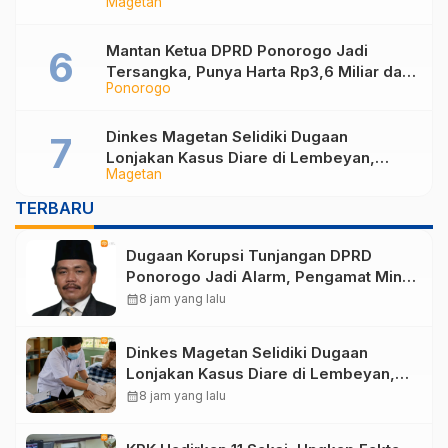
Magetan
Magetan Perkuat Tata Kelola
Administrasi
Mantan Ketua DPRD Ponorogo Jadi
Tersangka, Punya Harta Rp3,6 Miliar dan
Ponorogo
Utang Rp1,4 Miliar
Dinkes Magetan Selidiki Dugaan
Lonjakan Kasus Diare di Lembeyan,
Magetan
Lakukan Penyelidikan Epidemiologi
TERBARU
Dugaan Korupsi Tunjangan DPRD
Ponorogo Jadi Alarm, Pengamat Minta
Magetan Perkuat Tata Kelola
calendar_month
8 jam yang lalu
Administrasi
Dinkes Magetan Selidiki Dugaan
Lonjakan Kasus Diare di Lembeyan,
Lakukan Penyelidikan Epidemiologi
calendar_month
8 jam yang lalu