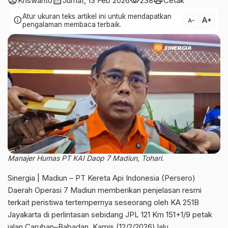
account_circle
calendar_month
visibility
print
Kriswanto
Jumat, 13 Feb 2026
238
Cetak
Atur ukuran teks artikel ini untuk mendapatkan
text_increase
info
text_decrease
pengalaman membaca terbaik.
Manajer Humas PT KAI Daop 7 Madiun, Tohari.
Sinergia | Madiun – PT Kereta Api Indonesia (Persero)
Daerah Operasi 7 Madiun memberikan penjelasan resmi
terkait peristiwa tertempernya seseorang oleh KA 251B
Jayakarta di perlintasan sebidang JPL 121 Km 151+1/9 petak
jalan Caruban–Babadan, Kamis (12/2/2026) lalu.