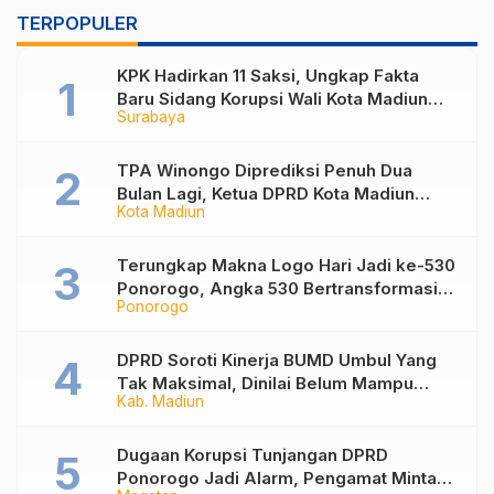
TERPOPULER
KPK Hadirkan 11 Saksi, Ungkap Fakta
Baru Sidang Korupsi Wali Kota Madiun
Surabaya
Nonaktif Maidi
TPA Winongo Diprediksi Penuh Dua
Bulan Lagi, Ketua DPRD Kota Madiun
Kota Madiun
Desak Pemkot Percepat Penanganan
Sampah
Terungkap Makna Logo Hari Jadi ke-530
Ponorogo, Angka 530 Bertransformasi
Ponorogo
Jadi Sekar Kinanthi
DPRD Soroti Kinerja BUMD Umbul Yang
Tak Maksimal, Dinilai Belum Mampu
Kab. Madiun
Hasilkan PAD
Dugaan Korupsi Tunjangan DPRD
Ponorogo Jadi Alarm, Pengamat Minta