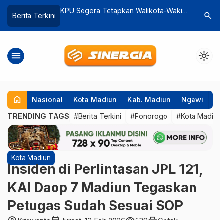
n Walikota-Wakil
Gempa 2,8 Magnitudo Guncang
KPK Aman
search
Berita Terkini
Terpilih
Magetan! Berpusat di Darat
Dinas Bu
menu
light_mode
home
Nasional
Kota Madiun
Kab. Madiun
Ngawi
P
TRENDING TAGS
#Berita Terkini
#Ponorogo
#Kota Madiu
Kota Madiun
Insiden di Perlintasan JPL 121,
KAI Daop 7 Madiun Tegaskan
Petugas Sudah Sesuai SOP