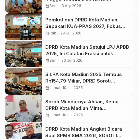
Pengembangan Wisata Religi
calendar_month
Senin, 3 Agt 2026
Kuncen
Pemkot dan DPRD Kota Madiun
Sepakati KUA-PPAS 2027, Fokus
pada Ekonomi Inklusif, Pengelolaan
calendar_month
Rabu, 29 Jul 2026
Sampah, dan Peningkatan SDM
DPRD Kota Madiun Setujui LPJ APBD
2025, Ini Catatan Fraksi untuk
Pemkot Madiun
calendar_month
Senin, 20 Jul 2026
SiLPA Kota Madiun 2025 Tembus
Rp154,79 Miliar, DPRD Soroti
Perencanaan APBD dan Optimalisasi
calendar_month
Jumat, 10 Jul 2026
Aset
Soroti Mundurnya Ahsan, Ketua
DPRD Kota Madiun Minta
Pengunduran Diri Pejabat Tak
calendar_month
Jumat, 10 Jul 2026
Langsung Disetujui
DPRD Kota Madiun Angkat Bicara
Soal SPMB SMA 2026, SOROTI