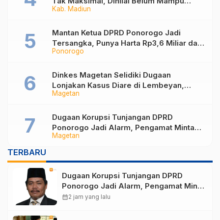
Tak Maksimal, Dinilai Belum Mampu
Kab. Madiun
Hasilkan PAD
Mantan Ketua DPRD Ponorogo Jadi
Tersangka, Punya Harta Rp3,6 Miliar dan
Ponorogo
Utang Rp1,4 Miliar
Dinkes Magetan Selidiki Dugaan
Lonjakan Kasus Diare di Lembeyan,
Magetan
Lakukan Penyelidikan Epidemiologi
Dugaan Korupsi Tunjangan DPRD
Ponorogo Jadi Alarm, Pengamat Minta
Magetan
Magetan Perkuat Tata Kelola
Administrasi
TERBARU
Dugaan Korupsi Tunjangan DPRD
Ponorogo Jadi Alarm, Pengamat Minta
Magetan Perkuat Tata Kelola
calendar_month
2 jam yang lalu
Administrasi