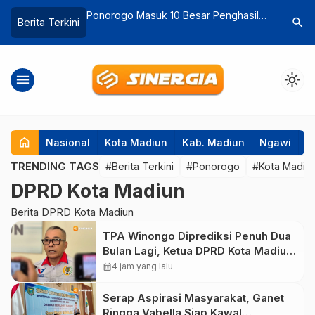
Katalog, KPK
Ponorogo Masuk 10 Besar Penghasil
Rutan Ma
search
Berita Terkini
orogo Benahi
Padi Jatim, Pemkab Dukung
Besar-Be
Swasembada Pangan Nasional
Terlarang
menu
light_mode
home
Nasional
Kota Madiun
Kab. Madiun
Ngawi
P
TRENDING TAGS
#Berita Terkini
#Ponorogo
#Kota Madiu
DPRD Kota Madiun
Berita DPRD Kota Madiun
TPA Winongo Diprediksi Penuh Dua
Bulan Lagi, Ketua DPRD Kota Madiun
Desak Pemkot Percepat
calendar_month
4 jam yang lalu
Penanganan Sampah
Serap Aspirasi Masyarakat, Ganet
Ringga Vabella Siap Kawal