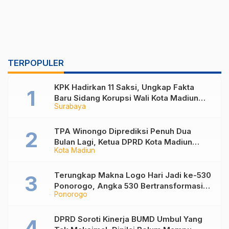
TERPOPULER
KPK Hadirkan 11 Saksi, Ungkap Fakta
Baru Sidang Korupsi Wali Kota Madiun
Surabaya
Nonaktif Maidi
TPA Winongo Diprediksi Penuh Dua
Bulan Lagi, Ketua DPRD Kota Madiun
Kota Madiun
Desak Pemkot Percepat Penanganan
Sampah
Terungkap Makna Logo Hari Jadi ke-530
Ponorogo, Angka 530 Bertransformasi
Ponorogo
Jadi Sekar Kinanthi
DPRD Soroti Kinerja BUMD Umbul Yang