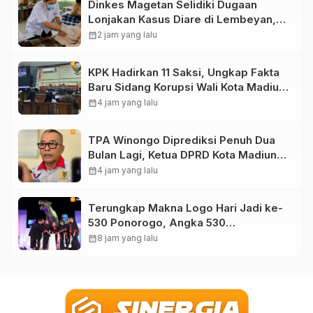
Dinkes Magetan Selidiki Dugaan
Lonjakan Kasus Diare di Lembeyan,
Lakukan Penyelidikan Epidemiologi
calendar_month
2 jam yang lalu
KPK Hadirkan 11 Saksi, Ungkap Fakta
Baru Sidang Korupsi Wali Kota Madiun
Nonaktif Maidi
calendar_month
4 jam yang lalu
TPA Winongo Diprediksi Penuh Dua
Bulan Lagi, Ketua DPRD Kota Madiun
Desak Pemkot Percepat Penanganan
calendar_month
4 jam yang lalu
Sampah
Terungkap Makna Logo Hari Jadi ke-
530 Ponorogo, Angka 530
Bertransformasi Jadi Sekar Kinanthi
calendar_month
8 jam yang lalu