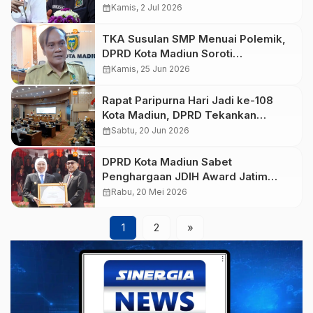
Ribuan Lulusan SMP Tak
calendar_month
Kamis, 2 Jul 2026
Tertampung di SMA Negeri
TKA Susulan SMP Menuai Polemik,
DPRD Kota Madiun Soroti
Ketidaksinkronan Nilai dan Sistem
calendar_month
Kamis, 25 Jun 2026
PPDB
Rapat Paripurna Hari Jadi ke-108
Kota Madiun, DPRD Tekankan
Anggaran Fokus untuk Kepentingan
calendar_month
Sabtu, 20 Jun 2026
Masyarakat
DPRD Kota Madiun Sabet
Penghargaan JDIH Award Jatim
2026, Ketua DPRD Armaya : Tahun
calendar_month
Rabu, 20 Mei 2026
Depan Target 3 Besar
1
2
»