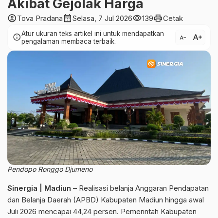
Akibat Gejolak Harga
account_circle
calendar_month
visibility
print
Tova Pradana
Selasa, 7 Jul 2026
139
Cetak
Atur ukuran teks artikel ini untuk mendapatkan
text_increase
info
text_decrease
pengalaman membaca terbaik.
Pendopo Ronggo Djumeno
Sinergia | Madiun
– Realisasi belanja Anggaran Pendapatan
dan Belanja Daerah (APBD) Kabupaten Madiun hingga awal
Juli 2026 mencapai 44,24 persen. Pemerintah Kabupaten