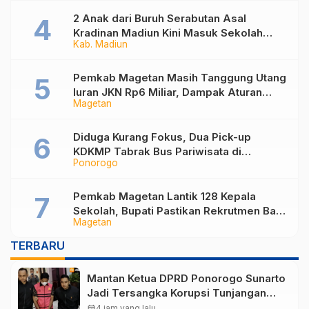
2 Anak dari Buruh Serabutan Asal
Kradinan Madiun Kini Masuk Sekolah
Kab. Madiun
Rakyat
Pemkab Magetan Masih Tanggung Utang
Iuran JKN Rp6 Miliar, Dampak Aturan
Magetan
Berlaku Surut dan Tekanan Fiskal
Diduga Kurang Fokus, Dua Pick-up
KDKMP Tabrak Bus Pariwisata di
Ponorogo
Sukorejo Ponorogo
Pemkab Magetan Lantik 128 Kepala
Sekolah, Bupati Pastikan Rekrutmen Baru
Magetan
Segera Dibuka untuk Isi Jabatan yang
Masih Kosong
TERBARU
Mantan Ketua DPRD Ponorogo Sunarto
Jadi Tersangka Korupsi Tunjangan
Perumahan
calendar_month
4 jam yang lalu