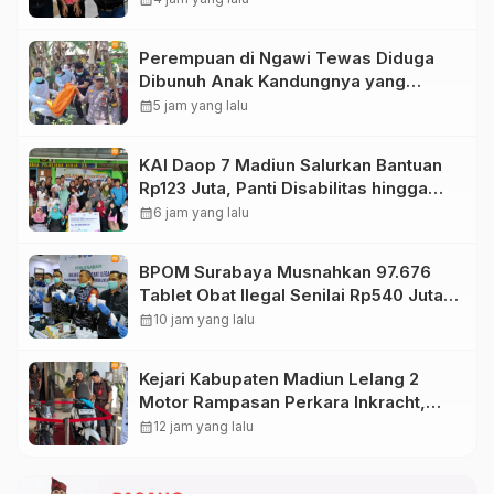
Perempuan di Ngawi Tewas Diduga
Dibunuh Anak Kandungnya yang
mengalami gangguan kejiwaan
calendar_month
5 jam yang lalu
KAI Daop 7 Madiun Salurkan Bantuan
Rp123 Juta, Panti Disabilitas hingga
Reog Ponorogo Dapat Prioritas
calendar_month
6 jam yang lalu
BPOM Surabaya Musnahkan 97.676
Tablet Obat Ilegal Senilai Rp540 Juta,
Cegah Penyalahgunaan di Kalangan
calendar_month
10 jam yang lalu
Pelajar
Kejari Kabupaten Madiun Lelang 2
Motor Rampasan Perkara Inkracht,
Penawaran Dibuka 11 Agustus
calendar_month
12 jam yang lalu