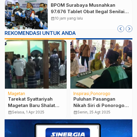
BPOM Surabaya Musnahkan
97.676 Tablet Obat Ilegal Senilai
Rp540 Juta, Cegah
calendar_month
10 jam yang lalu
Penyalahgunaan di Kalangan
Pelajar
REKOMENDASI UNTUK ANDA
Magetan
Inspirasi
Ponorogo
Tarekat Syattariyah
Puluhan Pasangan
Magetan Baru Shalat
Nikah Siri di Ponorogo
Idul Fitri Hari Ini
Disahkan Lewat Sidang
calendar_month
Selasa, 1 Apr 2025
calendar_month
Senin, 25 Agt 2025
Isbat