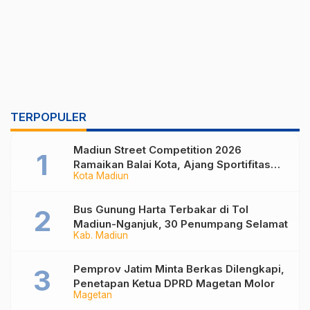
TERPOPULER
Madiun Street Competition 2026
Ramaikan Balai Kota, Ajang Sportifitas
Kota Madiun
Anak Muda dari Basket 3×3 hingga Mural
Bus Gunung Harta Terbakar di Tol
Madiun-Nganjuk, 30 Penumpang Selamat
Kab. Madiun
Pemprov Jatim Minta Berkas Dilengkapi,
Penetapan Ketua DPRD Magetan Molor
Magetan