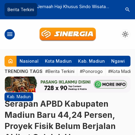
 Sindo Wisata
Pemkab Madiun Dorong Kreativitas
Tangis K
search
Berita Terkini
e Ma’tab Mina
Generasi Muda Lewat “Sore di
Bertemu 
Kabupaten” Session 2
JPL 08
menu
light_mode
home
Nasional
Kota Madiun
Kab. Madiun
Ngawi
P
TRENDING TAGS
#Berita Terkini
#Ponorogo
#Kota Madiu
Kab. Madiun
Serapan APBD Kabupaten
Madiun Baru 44,24 Persen,
Proyek Fisik Belum Berjalan