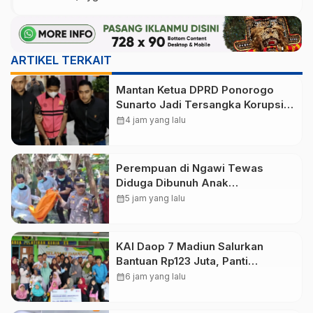
ARTIKEL TERKAIT
Mantan Ketua DPRD Ponorogo
Sunarto Jadi Tersangka Korupsi
Tunjangan Perumahan
calendar_month
4 jam yang lalu
Perempuan di Ngawi Tewas
Diduga Dibunuh Anak
Kandungnya yang mengalami
calendar_month
5 jam yang lalu
gangguan kejiwaan
KAI Daop 7 Madiun Salurkan
Bantuan Rp123 Juta, Panti
Disabilitas hingga Reog Ponorogo
calendar_month
6 jam yang lalu
Dapat Prioritas