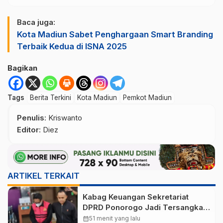
Baca juga:
Kota Madiun Sabet Penghargaan Smart Branding
Terbaik Kedua di ISNA 2025
Bagikan
Tags
Berita Terkini
Kota Madiun
Pemkot Madiun
Penulis
: Kriswanto
Editor
: Diez
ARTIKEL TERKAIT
Kabag Keuangan Sekretariat
DPRD Ponorogo Jadi Tersangka
Kasus Dugaan Korupsi Tunjangan
calendar_month
51 menit yang lalu