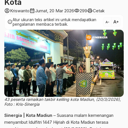
Kota
account_circle
calendar_month
visibility
print
Kriswanto
Jumat, 20 Mar 2026
299
Cetak
Atur ukuran teks artikel ini untuk mendapatkan
text_increase
info
text_decrease
pengalaman membaca terbaik.
43 peserta ramaikan takbir keliling kota Madiun, (20/3/2026),
Foto : Kris-Sinergia
Sinergia | Kota Madiun
– Suasana malam kemenangan
menyambut Idulfitri 1447 Hijriah di Kota Madiun terasa