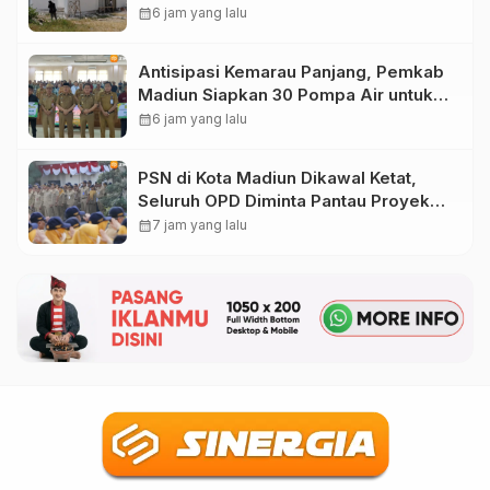
Kendala Keterbatasan Lahan
calendar_month
6 jam yang lalu
Antisipasi Kemarau Panjang, Pemkab
Madiun Siapkan 30 Pompa Air untuk
Petani di 15 Kecamatan
calendar_month
6 jam yang lalu
PSN di Kota Madiun Dikawal Ketat,
Seluruh OPD Diminta Pantau Proyek
hingga Proses di Kementerian
calendar_month
7 jam yang lalu