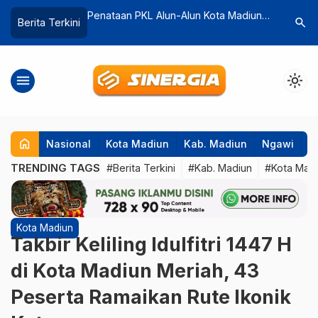
n Nasional
Penataan PKL Alun-Alun Kota Madiun,
Wisatawan Serb
search
Berita Terkini
 Wakil
Pemkot Siapkan Relokasi ke Zona
Kunjungan Temb
Selatan
dalam Sehari
menu
light_mode
home
Nasional
Kota Madiun
Kab. Madiun
Ngawi
P
TRENDING TAGS
#Berita Terkini
#Kab. Madiun
#Kota Mad
Kota Madiun
Takbir Keliling Idulfitri 1447 H
di Kota Madiun Meriah, 43
Peserta Ramaikan Rute Ikonik