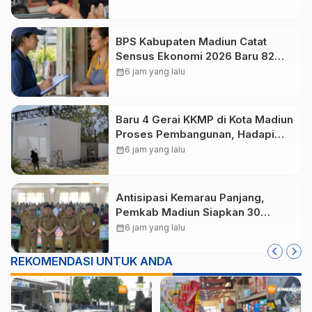
Perumahan
BPS Kabupaten Madiun Catat
Sensus Ekonomi 2026 Baru 82
Persen, Puluhan Ribu Responden
calendar_month
6 jam yang lalu
yang Belum Didata
Baru 4 Gerai KKMP di Kota Madiun
Proses Pembangunan, Hadapi
Kendala Keterbatasan Lahan
calendar_month
6 jam yang lalu
Antisipasi Kemarau Panjang,
Pemkab Madiun Siapkan 30
Pompa Air untuk Petani di 15
calendar_month
6 jam yang lalu
Kecamatan
REKOMENDASI UNTUK ANDA