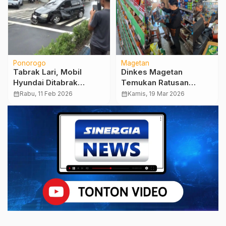
Ponorogo
Magetan
Tabrak Lari, Mobil
Dinkes Magetan
Hyundai Ditabrak
Temukan Ratusan
Belakang, Ringsek Usai
Produk Makanan-
calendar_month
Rabu, 11 Feb 2026
calendar_month
Kamis, 19 Mar 2026
Hantam Pohon
Minuman Tak Layak
Edar Menjelang
Lebaran