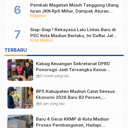
Pemkab Magetan Masih Tanggung Utang
Iuran JKN Rp6 Miliar, Dampak Aturan
Magetan
Berlaku Surut dan Tekanan Fiskal
Siap-Siap ! Rekayasa Lalu Lintas Baru di
PSC Kota Madiun Berlaku, Ini Daftar Jalan
Kota Madiun
yang Berubah
TERBARU
Kabag Keuangan Sekretariat DPRD
Ponorogo Jadi Tersangka Kasus
Dugaan Korupsi Tunjangan Perumahan
calendar_month
51 menit yang lalu
BPS Kabupaten Madiun Catat Sensus
Ekonomi 2026 Baru 82 Persen,
Puluhan Ribu Responden yang Belum
calendar_month
6 jam yang lalu
Didata
Baru 4 Gerai KKMP di Kota Madiun
Proses Pembangunan, Hadapi