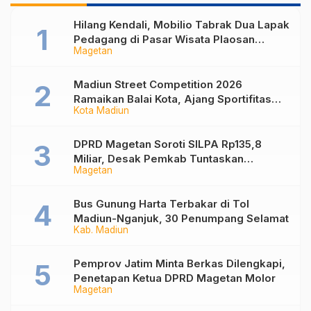
Hilang Kendali, Mobilio Tabrak Dua Lapak
Pedagang di Pasar Wisata Plaosan
Magetan
Magetan
Madiun Street Competition 2026
Ramaikan Balai Kota, Ajang Sportifitas
Kota Madiun
Anak Muda dari Basket 3×3 hingga Mural
DPRD Magetan Soroti SILPA Rp135,8
Miliar, Desak Pemkab Tuntaskan
Magetan
Kelebihan Bayar Proyek
Bus Gunung Harta Terbakar di Tol
Madiun-Nganjuk, 30 Penumpang Selamat
Kab. Madiun
Pemprov Jatim Minta Berkas Dilengkapi,
Penetapan Ketua DPRD Magetan Molor
Magetan