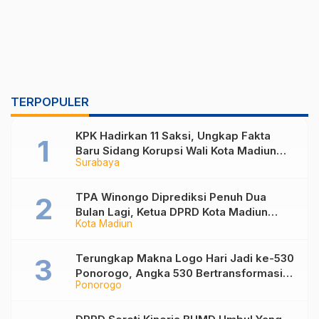
TERPOPULER
KPK Hadirkan 11 Saksi, Ungkap Fakta
Baru Sidang Korupsi Wali Kota Madiun
Surabaya
Nonaktif Maidi
TPA Winongo Diprediksi Penuh Dua
Bulan Lagi, Ketua DPRD Kota Madiun
Kota Madiun
Desak Pemkot Percepat Penanganan
Sampah
Terungkap Makna Logo Hari Jadi ke-530
Ponorogo, Angka 530 Bertransformasi
Ponorogo
Jadi Sekar Kinanthi