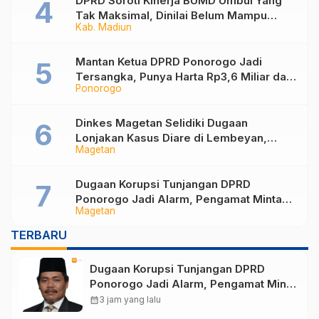
DPRD Soroti Kinerja BUMD Umbul Yang
Tak Maksimal, Dinilai Belum Mampu
Kab. Madiun
Hasilkan PAD
Mantan Ketua DPRD Ponorogo Jadi
Tersangka, Punya Harta Rp3,6 Miliar dan
Ponorogo
Utang Rp1,4 Miliar
Dinkes Magetan Selidiki Dugaan
Lonjakan Kasus Diare di Lembeyan,
Magetan
Lakukan Penyelidikan Epidemiologi
Dugaan Korupsi Tunjangan DPRD
Ponorogo Jadi Alarm, Pengamat Minta
Magetan
Magetan Perkuat Tata Kelola
Administrasi
TERBARU
Dugaan Korupsi Tunjangan DPRD
Ponorogo Jadi Alarm, Pengamat Minta
Magetan Perkuat Tata Kelola
calendar_month
3 jam yang lalu
Administrasi