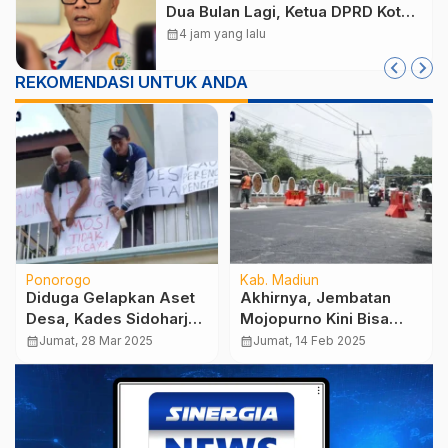
Dua Bulan Lagi, Ketua DPRD Kota
Madiun Desak Pemkot Percepat
calendar_month
4 jam yang lalu
Penanganan Sampah
REKOMENDASI UNTUK ANDA
Ponorogo
Kab. Madiun
Diduga Gelapkan Aset
Akhirnya, Jembatan
Desa, Kades Sidoharjo
Mojopurno Kini Bisa
Pulung Didemo Warga
Kembali Dilewati
calendar_month
Jumat, 28 Mar 2025
calendar_month
Jumat, 14 Feb 2025