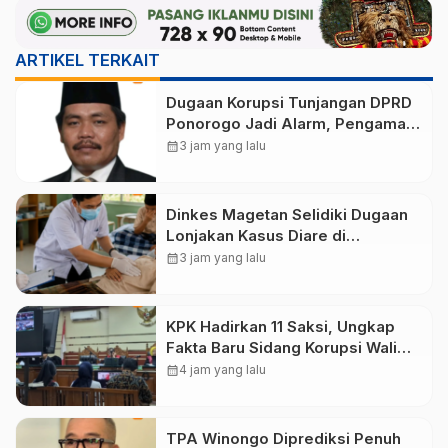
ARTIKEL TERKAIT
Dugaan Korupsi Tunjangan DPRD
Ponorogo Jadi Alarm, Pengamat
Minta Magetan Perkuat Tata
calendar_month
3 jam yang lalu
Kelola Administrasi
Dinkes Magetan Selidiki Dugaan
Lonjakan Kasus Diare di
Lembeyan, Lakukan Penyelidikan
calendar_month
3 jam yang lalu
Epidemiologi
KPK Hadirkan 11 Saksi, Ungkap
Fakta Baru Sidang Korupsi Wali
Kota Madiun Nonaktif Maidi
calendar_month
4 jam yang lalu
TPA Winongo Diprediksi Penuh