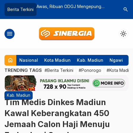
J Mengepung
1.818 Honorer Ponorogo Resmi
Lapas Ng
search
Berita Terkini
Terbanyak di
Kantongi SK PPPK Paruh Waktu
Warga Bi
Klecorejo
Pangan da
menu
light_mode
home
Nasional
Kota Madiun
Kab. Madiun
Ngawi
P
TRENDING TAGS
#Berita Terkini
#Ponorogo
#Kota Madiu
Kab. Madiun
Tim Medis Dinkes Madiun
Kawal Keberangkatan 450
Jemaah Calon Haji Menuju