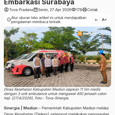
Embarkasi Surabaya
account_circle
calendar_month
visibility
print
Tova Pradana
Senin, 27 Apr 2026
178
Cetak
Atur ukuran teks artikel ini untuk mendapatkan
text_increase
info
text_decrease
pengalaman membaca terbaik.
Dinas Kesehatan Kabupaten Madiun siapkan 11 tim medis
dengan 3 unit ambulance untuk mengawal 450 jemaah calon
haji. (27/4/2026), Foto : Tova-Sinergia
Sinergia | Madiun
– Pemerintah Kabupaten Madiun melalui
Dinas Kesehatan (Dinkes) setempat melakukan pengawalan