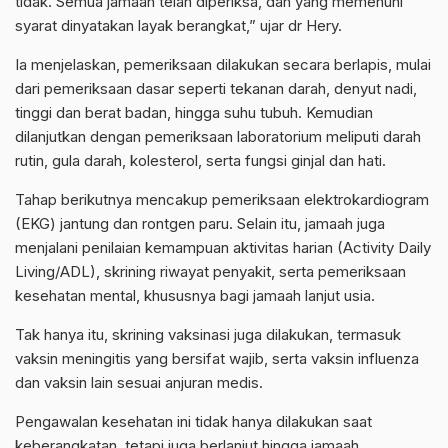
tidak. Semua jamaah telah diperiksa, dan yang memenuhi
syarat dinyatakan layak berangkat,” ujar dr Hery.
Ia menjelaskan, pemeriksaan dilakukan secara berlapis, mulai
dari pemeriksaan dasar seperti tekanan darah, denyut nadi,
tinggi dan berat badan, hingga suhu tubuh. Kemudian
dilanjutkan dengan pemeriksaan laboratorium meliputi darah
rutin, gula darah, kolesterol, serta fungsi ginjal dan hati.
Tahap berikutnya mencakup pemeriksaan elektrokardiogram
(EKG) jantung dan rontgen paru. Selain itu, jamaah juga
menjalani penilaian kemampuan aktivitas harian (Activity Daily
Living/ADL), skrining riwayat penyakit, serta pemeriksaan
kesehatan mental, khususnya bagi jamaah lanjut usia.
Tak hanya itu, skrining vaksinasi juga dilakukan, termasuk
vaksin meningitis yang bersifat wajib, serta vaksin influenza
dan vaksin lain sesuai anjuran medis.
Pengawalan kesehatan ini tidak hanya dilakukan saat
keberangkatan, tetapi juga berlanjut hingga jamaah