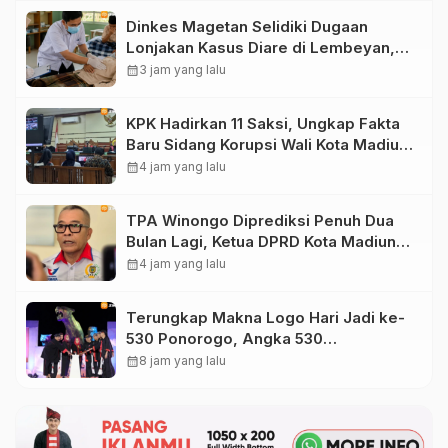
Dinkes Magetan Selidiki Dugaan
Lonjakan Kasus Diare di Lembeyan,
Lakukan Penyelidikan Epidemiologi
calendar_month
3 jam yang lalu
KPK Hadirkan 11 Saksi, Ungkap Fakta
Baru Sidang Korupsi Wali Kota Madiun
Nonaktif Maidi
calendar_month
4 jam yang lalu
TPA Winongo Diprediksi Penuh Dua
Bulan Lagi, Ketua DPRD Kota Madiun
Desak Pemkot Percepat Penanganan
calendar_month
4 jam yang lalu
Sampah
Terungkap Makna Logo Hari Jadi ke-
530 Ponorogo, Angka 530
Bertransformasi Jadi Sekar Kinanthi
calendar_month
8 jam yang lalu