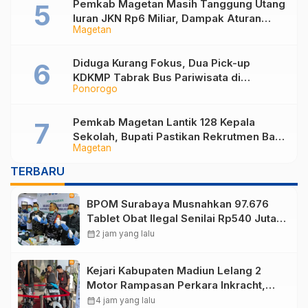
Pemkab Magetan Masih Tanggung Utang
Iuran JKN Rp6 Miliar, Dampak Aturan
Magetan
Berlaku Surut dan Tekanan Fiskal
Diduga Kurang Fokus, Dua Pick-up
KDKMP Tabrak Bus Pariwisata di
Ponorogo
Sukorejo Ponorogo
Pemkab Magetan Lantik 128 Kepala
Sekolah, Bupati Pastikan Rekrutmen Baru
Magetan
Segera Dibuka untuk Isi Jabatan yang
Masih Kosong
TERBARU
BPOM Surabaya Musnahkan 97.676
Tablet Obat Ilegal Senilai Rp540 Juta,
Cegah Penyalahgunaan di Kalangan
calendar_month
2 jam yang lalu
Pelajar
Kejari Kabupaten Madiun Lelang 2
Motor Rampasan Perkara Inkracht,
Penawaran Dibuka 11 Agustus
calendar_month
4 jam yang lalu