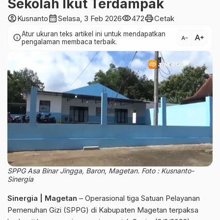
Sekolah Ikut Terdampak
account_circle
calendar_month
visibility
print
Kusnanto
Selasa, 3 Feb 2026
472
Cetak
Atur ukuran teks artikel ini untuk mendapatkan
text_increase
info
text_decrease
pengalaman membaca terbaik.
SPPG Asa Binar Jingga, Baron, Magetan. Foto : Kusnanto-
Sinergia
Sinergia | Magetan
– Operasional tiga Satuan Pelayanan
Pemenuhan Gizi (SPPG) di Kabupaten Magetan terpaksa