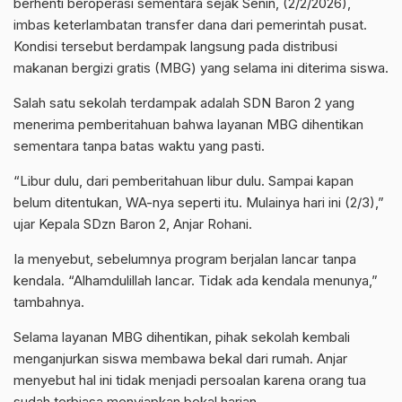
berhenti beroperasi sementara sejak Senin, (2/2/2026),
imbas keterlambatan transfer dana dari pemerintah pusat.
Kondisi tersebut berdampak langsung pada distribusi
makanan bergizi gratis (MBG) yang selama ini diterima siswa.
Salah satu sekolah terdampak adalah SDN Baron 2 yang
menerima pemberitahuan bahwa layanan MBG dihentikan
sementara tanpa batas waktu yang pasti.
“Libur dulu, dari pemberitahuan libur dulu. Sampai kapan
belum ditentukan, WA-nya seperti itu. Mulainya hari ini (2/3),”
ujar Kepala SDzn Baron 2, Anjar Rohani.
Ia menyebut, sebelumnya program berjalan lancar tanpa
kendala. “Alhamdulillah lancar. Tidak ada kendala menunya,”
tambahnya.
Selama layanan MBG dihentikan, pihak sekolah kembali
menganjurkan siswa membawa bekal dari rumah. Anjar
menyebut hal ini tidak menjadi persoalan karena orang tua
sudah terbiasa menyiapkan bekal harian.