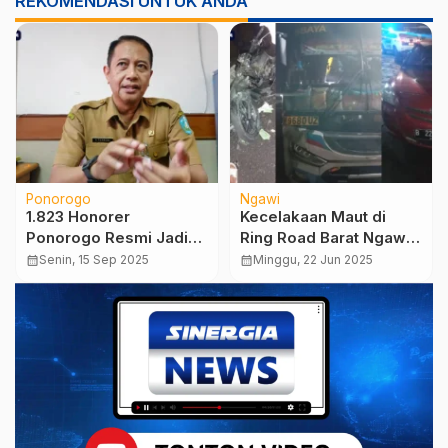
REKOMENDASI UNTUK ANDA
Ponorogo
Ngawi
1.823 Honorer
Kecelakaan Maut di
Ponorogo Resmi Jadi
Ring Road Barat Ngawi,
PPPK Paruh Waktu
Satu Pengendara
calendar_month
Senin, 15 Sep 2025
calendar_month
Minggu, 22 Jun 2025
Tewas di Tempat