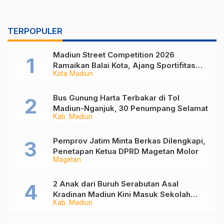
TERPOPULER
Madiun Street Competition 2026
Ramaikan Balai Kota, Ajang Sportifitas
Kota Madiun
Anak Muda dari Basket 3×3 hingga Mural
Bus Gunung Harta Terbakar di Tol
Madiun-Nganjuk, 30 Penumpang Selamat
Kab. Madiun
Pemprov Jatim Minta Berkas Dilengkapi,
Penetapan Ketua DPRD Magetan Molor
Magetan
2 Anak dari Buruh Serabutan Asal
Kradinan Madiun Kini Masuk Sekolah
Kab. Madiun
Rakyat