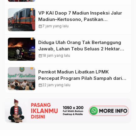
VP KAI Daop 7 Madiun Inspeksi Jalur
Madiun–Kertosono, Pastikan
Keselamatan Perjalanan Kereta Tetap
calendar_month
7 jam yang lalu
Optimal
Diduga Ulah Orang Tak Bertanggung
Jawab, Lahan Tebu Seluas 2 Hektare
di Plunturan Ponorogo Terbakar
calendar_month
18 jam yang lalu
Pemkot Madiun Libatkan LPMK
Percepat Program Pilah Sampah dari
Rumah, TPA Winongo Butuh
calendar_month
22 jam yang lalu
Penanganan Cepat