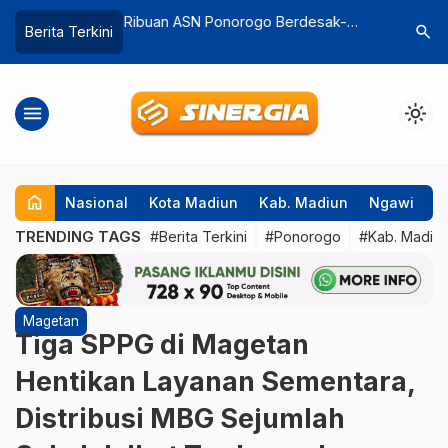
m Dongkrak Wisata
Ribuan ASN Ponorogo Berdesak-
Desa Sum
search
Berita Terkini
ru 56 Ribu
desakan Saat Halal Bihalal
Besar Des
a?
versi BRI
menu
light_mode
home
Nasional
Kota Madiun
Kab. Madiun
Ngawi
P
TRENDING TAGS
#Berita Terkini
#Ponorogo
#Kab. Madiu
Magetan
Tiga SPPG di Magetan
Hentikan Layanan Sementara,
Distribusi MBG Sejumlah