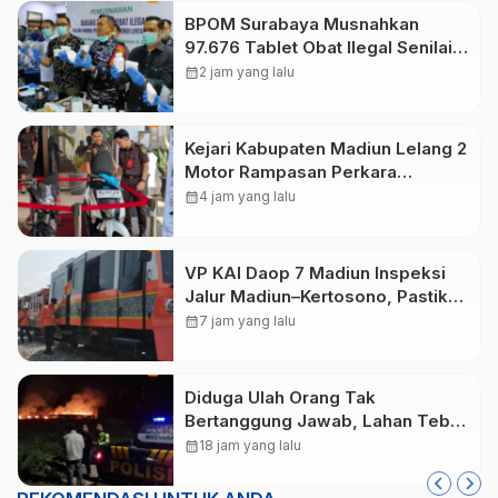
BPOM Surabaya Musnahkan
97.676 Tablet Obat Ilegal Senilai
Rp540 Juta, Cegah
calendar_month
2 jam yang lalu
Penyalahgunaan di Kalangan
Pelajar
Kejari Kabupaten Madiun Lelang 2
Motor Rampasan Perkara
Inkracht, Penawaran Dibuka 11
calendar_month
4 jam yang lalu
Agustus
VP KAI Daop 7 Madiun Inspeksi
Jalur Madiun–Kertosono, Pastikan
Keselamatan Perjalanan Kereta
calendar_month
7 jam yang lalu
Tetap Optimal
Diduga Ulah Orang Tak
Bertanggung Jawab, Lahan Tebu
Seluas 2 Hektare di Plunturan
calendar_month
18 jam yang lalu
Ponorogo Terbakar