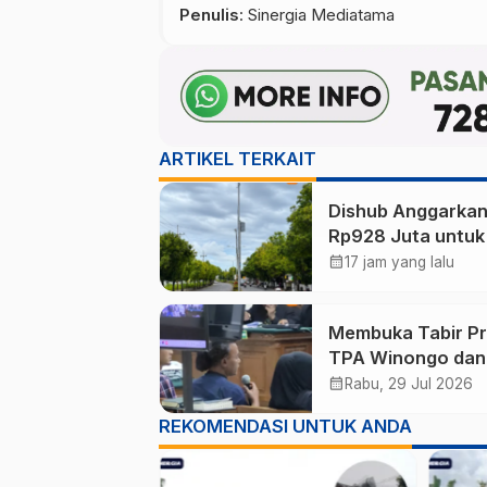
Penulis
: Sinergia Mediatama
ARTIKEL TERKAIT
Dishub Anggarka
Rp928 Juta untuk
Titik Lampu Jalan
calendar_month
17 jam yang lalu
Fokus Terangi Jal
Rawan Kecelakaa
Membuka Tabir P
TPA Winongo dan
Dana CSR, Saksi 
calendar_month
Rabu, 29 Jul 2026
Sekar Arum Ungk
REKOMENDASI UNTUK ANDA
Fakta