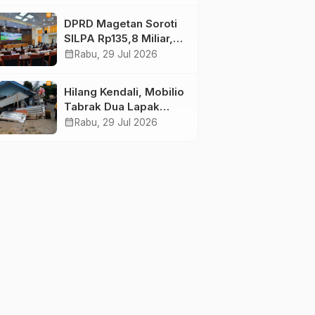
Ungkap Fakta
DPRD Magetan Soroti
SILPA Rp135,8 Miliar,
Desak Pemkab
calendar_month
Rabu, 29 Jul 2026
Tuntaskan Kelebihan
Bayar Proyek
Hilang Kendali, Mobilio
Tabrak Dua Lapak
Pedagang di Pasar
calendar_month
Rabu, 29 Jul 2026
Wisata Plaosan
Magetan