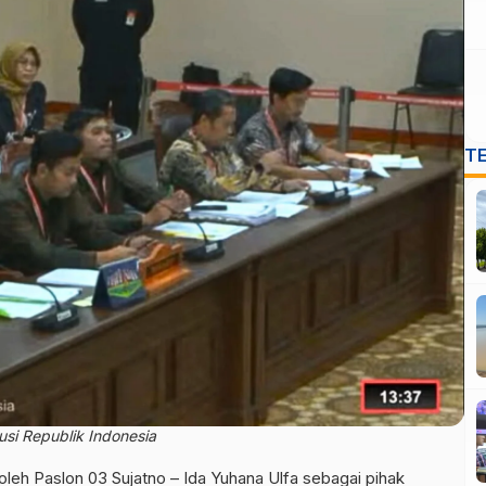
T
si Republik Indonesia
leh Paslon 03 Sujatno – Ida Yuhana Ulfa sebagai pihak