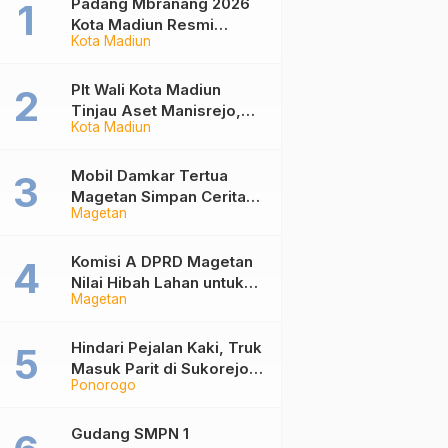
Padang Mbranang 2026
Kota Madiun Resmi
Kota Madiun
Digelar, Festival Video
Mapping Internasional
Dongkrak Ekonomi
Plt Wali Kota Madiun
Kreatif
Tinjau Aset Manisrejo,
Kota Madiun
Terminal Tipe C dan
Lahan Mangkrak Akan
Dimaksimalkan untuk
Mobil Damkar Tertua
Masyarakat
Magetan Simpan Cerita
Magetan
Unik, Setiap Dicuci
Disebut Kerap Disusul
Laporan Kebakaran
Komisi A DPRD Magetan
Nilai Hibah Lahan untuk
Magetan
Kampus Unesa Jadi
Investasi Jangka Panjang
Daerah
Hindari Pejalan Kaki, Truk
Masuk Parit di Sukorejo
Ponorogo
Ponorogo
Gudang SMPN 1