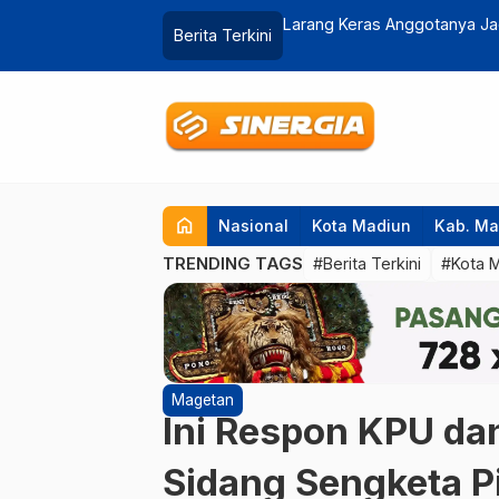
Danrem 081/DSJ : Saya Tidak Akan
Lelang Jabatan Sekda Ponor
Berita Terkini
…
home
Nasional
Kota Madiun
Kab. Ma
TRENDING TAGS
#Berita Terkini
#Kota 
Magetan
Ini Respon KPU da
Sidang Sengketa Pi