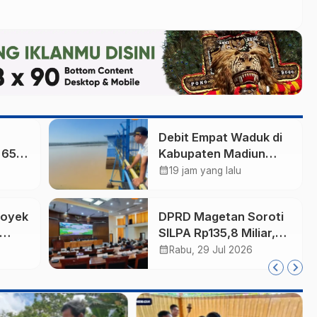
n
Debit Empat Waduk di
 65
Kabupaten Madiun
 Baru,
Menyusut, Ribuan
calendar_month
19 jam yang lalu
ur
Hektare Sawah
n
Terancam Kekurangan
royek
DPRD Magetan Soroti
Air
SILPA Rp135,8 Miliar,
CV
Desak Pemkab
calendar_month
Rabu, 29 Jul 2026
ap
Tuntaskan Kelebihan
Bayar Proyek