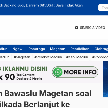
ogo Sepi Peminat, Belum Ada Pelamar
Motis Leba
Madiun
SINERGIA VIDEO
diun
Ngawi
Ponorogo
Magetan
Pendidikan
Olahra
Madiun
#Magetan
#Pemkot Madiun
#Kab. Madiun
#Ponoro
n Bawaslu Magetan soal
lkada Berlanjut ke