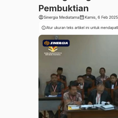
Pembuktian
account_circle
calendar_month
Sinergia Mediatama
Kamis, 6 Feb 2025
info
Atur ukuran teks artikel ini untuk mendap