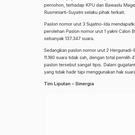
pemohon, terhadap KPU dan Bawaslu Mageta
Rusminiarti-Suyatni selaku pihak terkait.
Paslon nomor urut 3 Sujatno-Ida mendapatkan
perolehan Paslon nomor urut 1 yakni Calon B
sebanyak 137.347 suara.
Sedangkan paslon nomor urut 2 Hergunadi-Ba
11.180 suara tidak sah, dengan total pemilih 4
paslon tersebut sangat tipis. Dalam gugata
yang tidak hadir tapi menggunakan hak suar
Tim Liputan – Sinergia