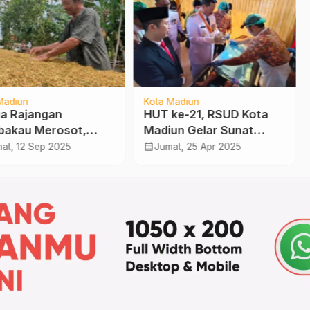
Madiun
Kota Madiun
a Rajangan
HUT ke-21, RSUD Kota
akau Merosot,
Madiun Gelar Sunat
 Tanaman Juga
Massal dan Papsmear
calendar_month
at, 12 Sep 2025
Jumat, 25 Apr 2025
t Menyusut
Gratis