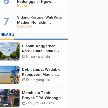
Kedunggalar Ngawi
Ngawi
Terbakar Saat Jam
Pelajaran, Polisi Selidiki
Penyebab Kebakaran
Sidang Korupsi Wali Kota
Madiun Nonaktif,
Surabaya
Kesaksian Imam Pejel
dari Relawan hingga Soal
ERBARU
Rekening Rp 7 Miliar
Dishub Anggarkan
Rp928 Juta untuk 65
Titik Lampu Jalan Baru,
calendar_month
17 jam yang lalu
Fokus Terangi Jalur
Rawan Kecelakaan
Debit Empat Waduk di
Kabupaten Madiun
Menyusut, Ribuan
calendar_month
19 jam yang lalu
Hektare Sawah
Terancam Kekurangan
Membuka Tabir
Air
Proyek TPA Winongo
dan Dana CSR, Saksi
calendar_month
Rabu, 29 Jul 2026
CV Sekar Arum