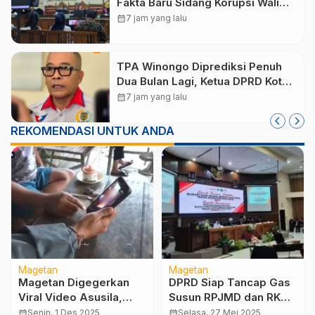
Fakta Baru Sidang Korupsi Wali
Kota Madiun Nonaktif Maidi
calendar_month
7 jam yang lalu
TPA Winongo Diprediksi Penuh
Dua Bulan Lagi, Ketua DPRD Kota
Madiun Desak Pemkot Percepat
calendar_month
7 jam yang lalu
Penanganan Sampah
REKOMENDASI UNTUK ANDA
Magetan
Magetan
Magetan Digegerkan
DPRD Siap Tancap Gas
Viral Video Asusila,
Susun RPJMD dan RKPD
Polisi Sudah Amankan
bersama Pemkab
calendar_month
Senin, 1 Des 2025
calendar_month
Selasa, 27 Mei 2025