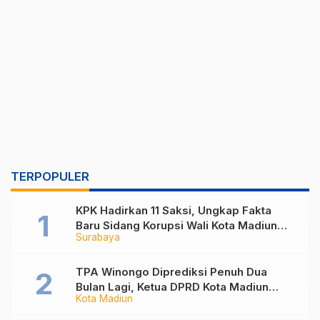
TERPOPULER
KPK Hadirkan 11 Saksi, Ungkap Fakta
Baru Sidang Korupsi Wali Kota Madiun
Surabaya
Nonaktif Maidi
TPA Winongo Diprediksi Penuh Dua
Bulan Lagi, Ketua DPRD Kota Madiun
Kota Madiun
Desak Pemkot Percepat Penanganan
Sampah