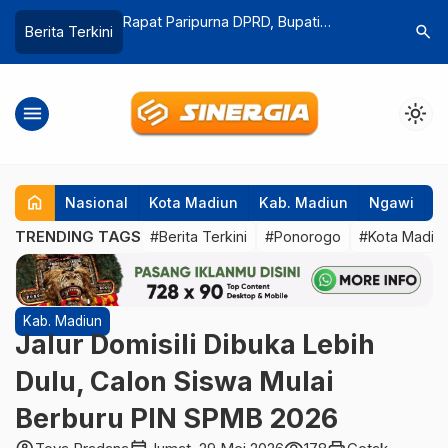
D, Bupati
Polres Magetan Buka Peluang
Sampaika
search
Berita Terkini
PU Fraksi Soal
Restorative Justive Dalam Kasus
Bupati M
25
Penganiayaan Anak yang Viral
Pemkab P
menu
light_mode
home
Nasional
Kota Madiun
Kab. Madiun
Ngawi
P
TRENDING TAGS
#Berita Terkini
#Ponorogo
#Kota Madiu
Kab. Madiun
Jalur Domisili Dibuka Lebih
Dulu, Calon Siswa Mulai
Berburu PIN SPMB 2026