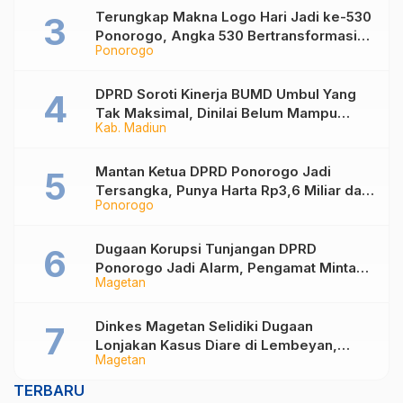
Terungkap Makna Logo Hari Jadi ke-530
Ponorogo, Angka 530 Bertransformasi
Ponorogo
Jadi Sekar Kinanthi
DPRD Soroti Kinerja BUMD Umbul Yang
Tak Maksimal, Dinilai Belum Mampu
Kab. Madiun
Hasilkan PAD
Mantan Ketua DPRD Ponorogo Jadi
Tersangka, Punya Harta Rp3,6 Miliar dan
Ponorogo
Utang Rp1,4 Miliar
Dugaan Korupsi Tunjangan DPRD
Ponorogo Jadi Alarm, Pengamat Minta
Magetan
Magetan Perkuat Tata Kelola
Administrasi
Dinkes Magetan Selidiki Dugaan
Lonjakan Kasus Diare di Lembeyan,
Magetan
Lakukan Penyelidikan Epidemiologi
TERBARU