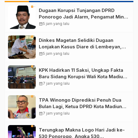
Dugaan Korupsi Tunjangan DPRD
Ponorogo Jadi Alarm, Pengamat Minta
Magetan Perkuat Tata Kelola
calendar_month
5 jam yang lalu
Administrasi
Dinkes Magetan Selidiki Dugaan
Lonjakan Kasus Diare di Lembeyan,
Lakukan Penyelidikan Epidemiologi
calendar_month
5 jam yang lalu
KPK Hadirkan 11 Saksi, Ungkap Fakta
Baru Sidang Korupsi Wali Kota Madiun
Nonaktif Maidi
calendar_month
7 jam yang lalu
TPA Winongo Diprediksi Penuh Dua
Bulan Lagi, Ketua DPRD Kota Madiun
Desak Pemkot Percepat Penanganan
calendar_month
7 jam yang lalu
Sampah
Terungkap Makna Logo Hari Jadi ke-
530 Ponorogo, Angka 530