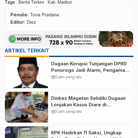
Tags
Berita Terkini
Kab. Madiun
Penulis
: Tova Pradana
Editor
: Diez
ARTIKEL TERKAIT
Dugaan Korupsi Tunjangan DPRD
Ponorogo Jadi Alarm, Pengamat
Minta Magetan Perkuat Tata
calendar_month
5 jam yang lalu
Kelola Administrasi
Dinkes Magetan Selidiki Dugaan
Lonjakan Kasus Diare di
Lembeyan, Lakukan Penyelidikan
calendar_month
5 jam yang lalu
Epidemiologi
KPK Hadirkan 11 Saksi, Ungkap