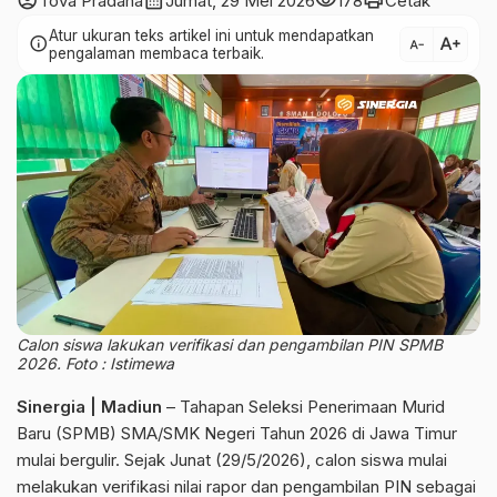
account_circle
calendar_month
visibility
print
Tova Pradana
Jumat, 29 Mei 2026
178
Cetak
Atur ukuran teks artikel ini untuk mendapatkan
text_increase
info
text_decrease
pengalaman membaca terbaik.
Calon siswa lakukan verifikasi dan pengambilan PIN SPMB
2026. Foto : Istimewa
Sinergia | Madiun
– Tahapan Seleksi Penerimaan Murid
Baru (SPMB) SMA/SMK Negeri Tahun 2026 di Jawa Timur
mulai bergulir. Sejak Junat (29/5/2026), calon siswa mulai
melakukan verifikasi nilai rapor dan pengambilan PIN sebagai