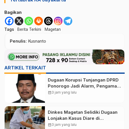
Bagikan
Tags
Berita Terkini
Magetan
Penulis
: Kusnanto
ARTIKEL TERKAIT
Dugaan Korupsi Tunjangan DPRD
Ponorogo Jadi Alarm, Pengamat
Minta Magetan Perkuat Tata
calendar_month
3 jam yang lalu
Kelola Administrasi
Dinkes Magetan Selidiki Dugaan
Lonjakan Kasus Diare di
Lembeyan, Lakukan Penyelidikan
calendar_month
3 jam yang lalu