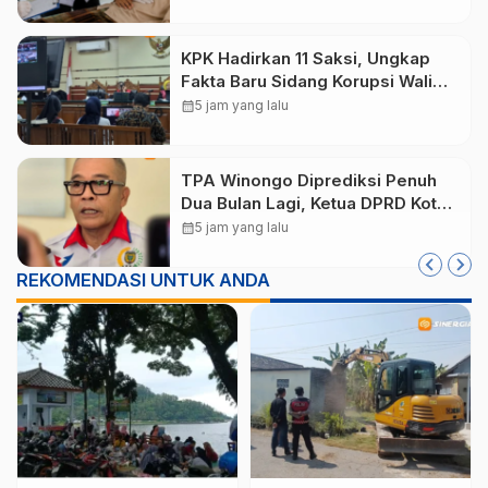
Epidemiologi
KPK Hadirkan 11 Saksi, Ungkap
Fakta Baru Sidang Korupsi Wali
Kota Madiun Nonaktif Maidi
calendar_month
5 jam yang lalu
TPA Winongo Diprediksi Penuh
Dua Bulan Lagi, Ketua DPRD Kota
Madiun Desak Pemkot Percepat
calendar_month
5 jam yang lalu
Penanganan Sampah
REKOMENDASI UNTUK ANDA