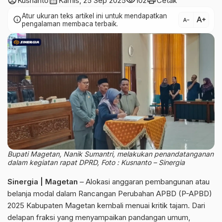
account_circle
calendar_month
visibility
print
Kusnanto
Kamis, 25 Sep 2025
102
Cetak
Atur ukuran teks artikel ini untuk mendapatkan
text_increase
info
text_decrease
pengalaman membaca terbaik.
Bupati Magetan, Nanik Sumantri, melakukan penandatanganan
dalam kegiatan rapat DPRD, Foto : Kusnanto – Sinergia
Sinergia | Magetan
– Alokasi anggaran pembangunan atau
belanja modal dalam Rancangan Perubahan APBD (P-APBD)
2025 Kabupaten Magetan kembali menuai kritik tajam. Dari
delapan fraksi yang menyampaikan pandangan umum,