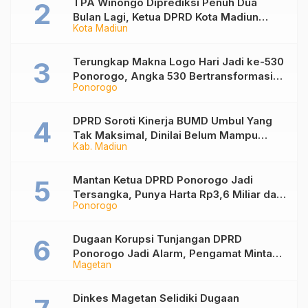
TPA Winongo Diprediksi Penuh Dua
Bulan Lagi, Ketua DPRD Kota Madiun
Kota Madiun
Desak Pemkot Percepat Penanganan
Sampah
Terungkap Makna Logo Hari Jadi ke-530
Ponorogo, Angka 530 Bertransformasi
Ponorogo
Jadi Sekar Kinanthi
DPRD Soroti Kinerja BUMD Umbul Yang
Tak Maksimal, Dinilai Belum Mampu
Kab. Madiun
Hasilkan PAD
Mantan Ketua DPRD Ponorogo Jadi
Tersangka, Punya Harta Rp3,6 Miliar dan
Ponorogo
Utang Rp1,4 Miliar
Dugaan Korupsi Tunjangan DPRD
Ponorogo Jadi Alarm, Pengamat Minta
Magetan
Magetan Perkuat Tata Kelola
Administrasi
Dinkes Magetan Selidiki Dugaan