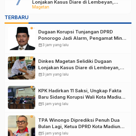
Lonjakan Kasus Diare di Lembeyan,
Magetan
Lakukan Penyelidikan Epidemiologi
TERBARU
Dugaan Korupsi Tunjangan DPRD
Ponorogo Jadi Alarm, Pengamat Minta
Magetan Perkuat Tata Kelola
calendar_month
3 jam yang lalu
Administrasi
Dinkes Magetan Selidiki Dugaan
Lonjakan Kasus Diare di Lembeyan,
Lakukan Penyelidikan Epidemiologi
calendar_month
3 jam yang lalu
KPK Hadirkan 11 Saksi, Ungkap Fakta
Baru Sidang Korupsi Wali Kota Madiun
Nonaktif Maidi
calendar_month
5 jam yang lalu
TPA Winongo Diprediksi Penuh Dua
Bulan Lagi, Ketua DPRD Kota Madiun
Desak Pemkot Percepat Penanganan
calendar_month
5 jam yang lalu