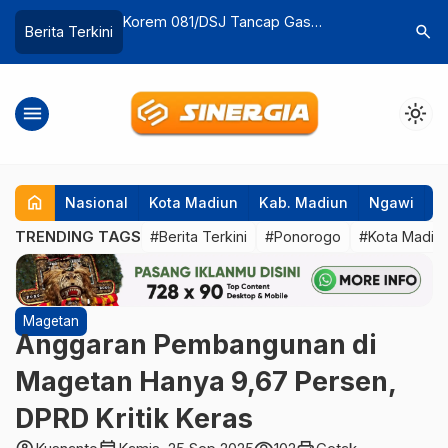
81/DSJ Tancap Gas
Menjaring Bibit Atlit Lewat Turname
search
Berita Terkini
kan Kemampuan Prajurit
Southeast Asia Football Talent
Indonesia
menu
light_mode
home
Nasional
Kota Madiun
Kab. Madiun
Ngawi
P
TRENDING TAGS
#Berita Terkini
#Ponorogo
#Kota Madiu
Magetan
Anggaran Pembangunan di
Magetan Hanya 9,67 Persen,
DPRD Kritik Keras