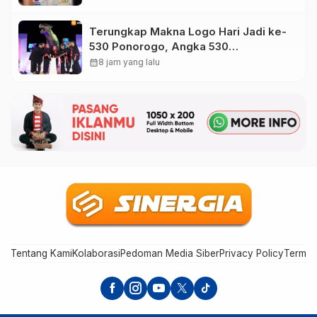
Sampah
Terungkap Makna Logo Hari Jadi ke-
530 Ponorogo, Angka 530
Bertransformasi Jadi Sekar Kinanthi
calendar_month
8 jam yang lalu
Tentang Kami
Kolaborasi
Pedoman Media Siber
Privacy Policy
Terms 