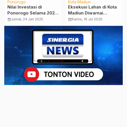
Ponorogo
Kota Madiun
Nilai Investasi di
Eksekusi Lahan di Kota
Ponorogo Selama 2024
Madiun Diwarnai
Tembus Rp 360 Miliar
Ketegangan, PN:
calendar_month
Jumat, 24 Jan 2025
calendar_month
Kamis, 16 Jul 2026
Putusan Sudah
Berkekuatan Hukum
Tetap