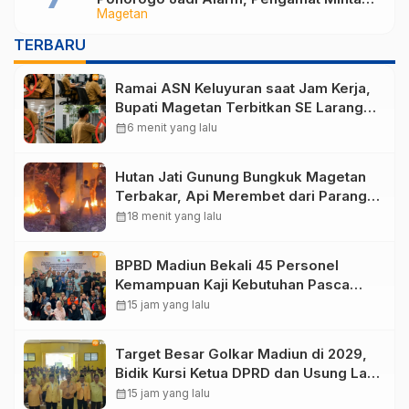
Magetan
Magetan Perkuat Tata Kelola
Administrasi
TERBARU
Ramai ASN Keluyuran saat Jam Kerja,
Bupati Magetan Terbitkan SE Larang
Ngopi hingga Belanja
calendar_month
6 menit yang lalu
Hutan Jati Gunung Bungkuk Magetan
Terbakar, Api Merembet dari Parang
Hill akibat Angin Kencang
calendar_month
18 menit yang lalu
BPBD Madiun Bekali 45 Personel
Kemampuan Kaji Kebutuhan Pasca
Bencana
calendar_month
15 jam yang lalu
Target Besar Golkar Madiun di 2029,
Bidik Kursi Ketua DPRD dan Usung Lagi
Hari Wuryanto
calendar_month
15 jam yang lalu