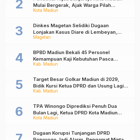
Mulai Bergerak, Ajak Warga Pilah
Kota Madiun
Sampah dari Rumah
Dinkes Magetan Selidiki Dugaan
Lonjakan Kasus Diare di Lembeyan,
Magetan
Lakukan Penyelidikan Epidemiologi
BPBD Madiun Bekali 45 Personel
Kemampuan Kaji Kebutuhan Pasca
Kab. Madiun
Bencana
Target Besar Golkar Madiun di 2029,
Bidik Kursi Ketua DPRD dan Usung Lagi
Kab. Madiun
Hari Wuryanto
TPA Winongo Diprediksi Penuh Dua
Bulan Lagi, Ketua DPRD Kota Madiun
Kota Madiun
Desak Pemkot Percepat Penanganan
Sampah
Dugaan Korupsi Tunjangan DPRD
Ponorogo Jadi Alarm, Pengamat Minta