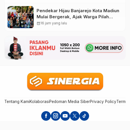
Pendekar Hijau Banjarejo Kota Madiun
Mulai Bergerak, Ajak Warga Pilah
Sampah dari Rumah
calendar_month
16 jam yang lalu
Tentang Kami
Kolaborasi
Pedoman Media Siber
Privacy Policy
Terms 