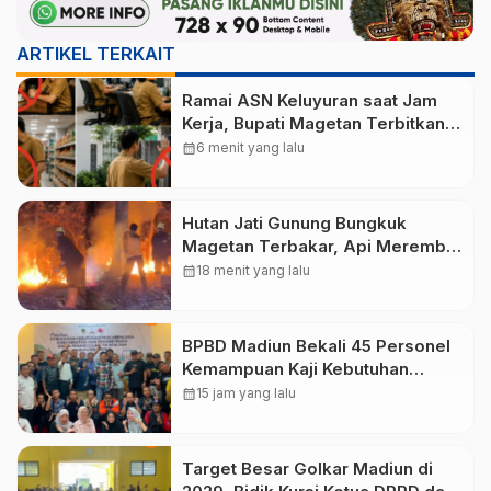
ARTIKEL TERKAIT
Ramai ASN Keluyuran saat Jam
Kerja, Bupati Magetan Terbitkan
SE Larang Ngopi hingga Belanja
calendar_month
6 menit yang lalu
Hutan Jati Gunung Bungkuk
Magetan Terbakar, Api Merembet
dari Parang Hill akibat Angin
calendar_month
18 menit yang lalu
Kencang
BPBD Madiun Bekali 45 Personel
Kemampuan Kaji Kebutuhan
Pasca Bencana
calendar_month
15 jam yang lalu
Target Besar Golkar Madiun di