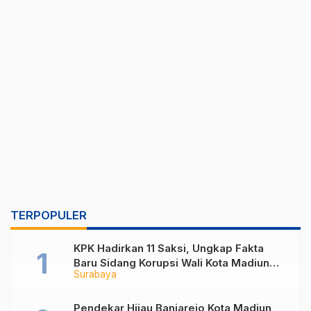
TERPOPULER
KPK Hadirkan 11 Saksi, Ungkap Fakta
Baru Sidang Korupsi Wali Kota Madiun
Surabaya
Nonaktif Maidi
Pendekar Hijau Banjarejo Kota Madiun