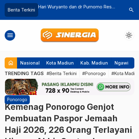
dr Purnomo Resmi
TKD Dipangkas Rp. 243 Miliar, DPRD
Presiden
search
Berita Terkini
…
 Prabowo Jadi
Ponorogo Ingatkan Pemkab Tak Salah
UNESA Jad
 Madiun
Prioritas
Beretika
menu
light_mode
home
Nasional
Kota Madiun
Kab. Madiun
Ngawi
P
TRENDING TAGS
#Berita Terkini
#Ponorogo
#Kota Madiu
Ponorogo
Kemenag Ponorogo Genjot
Pembuatan Paspor Jemaah
Haji 2026, 226 Orang Terlayani