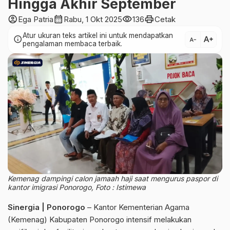
Hingga Akhir September
account_circle
calendar_month
visibility
print
Ega Patria
Rabu, 1 Okt 2025
136
Cetak
Atur ukuran teks artikel ini untuk mendapatkan
text_increase
info
text_decrease
pengalaman membaca terbaik.
Kemenag dampingi calon jamaah haji saat mengurus paspor di
kantor imigrasi Ponorogo, Foto : Istimewa
Sinergia | Ponorogo
– Kantor Kementerian Agama
(Kemenag) Kabupaten Ponorogo intensif melakukan