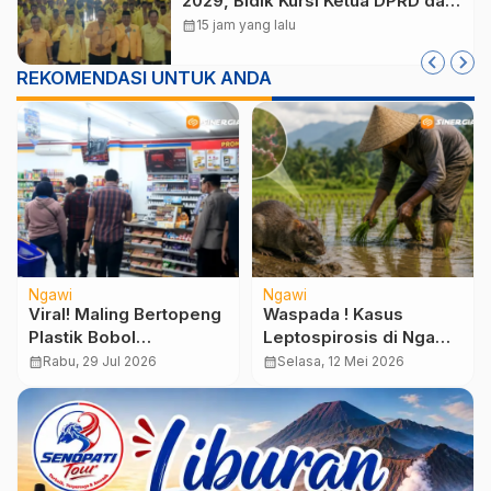
2029, Bidik Kursi Ketua DPRD dan
Usung Lagi Hari Wuryanto
calendar_month
15 jam yang lalu
REKOMENDASI UNTUK ANDA
Ngawi
Ngawi
Viral! Maling Bertopeng
Waspada ! Kasus
Plastik Bobol
Leptospirosis di Ngawi
Minimarket di Ngawi,
Meningkat, Enam Petani
calendar_month
Rabu, 29 Jul 2026
calendar_month
Selasa, 12 Mei 2026
Rokok Rp30 Juta Raib
Terinfeksi hingga Mei
2026