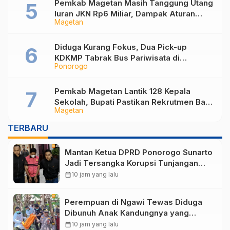
Pemkab Magetan Masih Tanggung Utang
Iuran JKN Rp6 Miliar, Dampak Aturan
Magetan
Berlaku Surut dan Tekanan Fiskal
Diduga Kurang Fokus, Dua Pick-up
KDKMP Tabrak Bus Pariwisata di
Ponorogo
Sukorejo Ponorogo
Pemkab Magetan Lantik 128 Kepala
Sekolah, Bupati Pastikan Rekrutmen Baru
Magetan
Segera Dibuka untuk Isi Jabatan yang
Masih Kosong
TERBARU
Mantan Ketua DPRD Ponorogo Sunarto
Jadi Tersangka Korupsi Tunjangan
Perumahan
calendar_month
10 jam yang lalu
Perempuan di Ngawi Tewas Diduga
Dibunuh Anak Kandungnya yang
mengalami gangguan kejiwaan
calendar_month
10 jam yang lalu