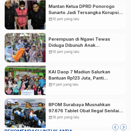
Mantan Ketua DPRD Ponorogo
Sunarto Jadi Tersangka Korupsi
Tunjangan Perumahan
calendar_month
10 jam yang lalu
Perempuan di Ngawi Tewas
Diduga Dibunuh Anak
Kandungnya yang mengalami
calendar_month
10 jam yang lalu
gangguan kejiwaan
KAI Daop 7 Madiun Salurkan
Bantuan Rp123 Juta, Panti
Disabilitas hingga Reog Ponorogo
calendar_month
11 jam yang lalu
Dapat Prioritas
BPOM Surabaya Musnahkan
97.676 Tablet Obat Ilegal Senilai
Rp540 Juta, Cegah
calendar_month
16 jam yang lalu
Penyalahgunaan di Kalangan
Pelajar