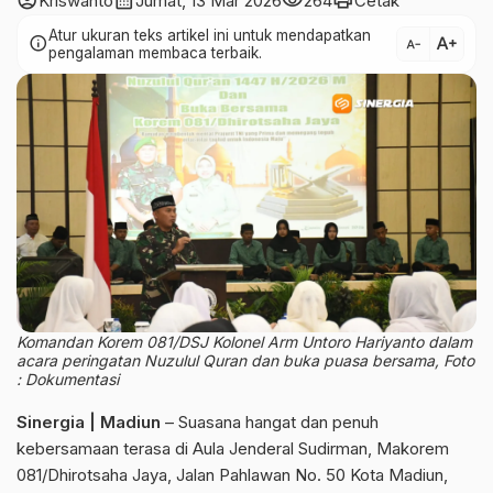
account_circle
calendar_month
visibility
print
Kriswanto
Jumat, 13 Mar 2026
264
Cetak
Atur ukuran teks artikel ini untuk mendapatkan
text_increase
info
text_decrease
pengalaman membaca terbaik.
Komandan Korem 081/DSJ Kolonel Arm Untoro Hariyanto dalam
acara peringatan Nuzulul Quran dan buka puasa bersama, Foto
: Dokumentasi
Sinergia | Madiun
– Suasana hangat dan penuh
kebersamaan terasa di Aula Jenderal Sudirman, Makorem
081/Dhirotsaha Jaya,
Jalan Pahlawan No. 50 Kota Madiun
,