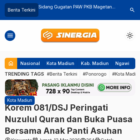
lu RI
Sidang Gugatan PAW PKB Magetan
Ini Skema Gaji dan P
search
Berita Terkini
 Baru
Berlanjut, Ini Jawaban Dari Tergugat
PPPK Paruh Waktu M
menu
light_mode
home
Nasional
Kota Madiun
Kab. Madiun
Ngawi
P
TRENDING TAGS
#Berita Terkini
#Ponorogo
#Kota Madiu
Kota Madiun
Korem 081/DSJ Peringati
Nuzulul Quran dan Buka Puasa
Bersama Anak Panti Asuhan