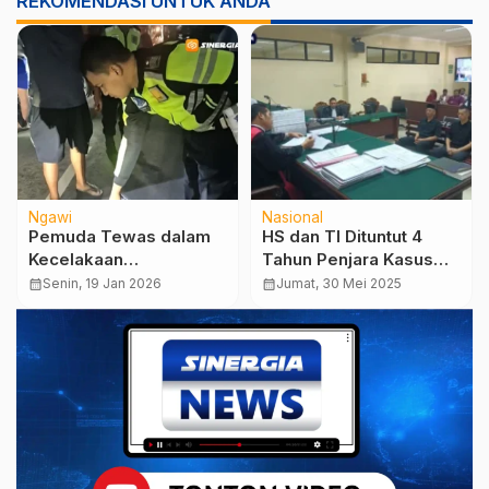
REKOMENDASI UNTUK ANDA
Ngawi
Nasional
Pemuda Tewas dalam
HS dan TI Dituntut 4
Kecelakaan
Tahun Penjara Kasus
Berkecepatan Tinggi di
Korupsi
calendar_month
Senin, 19 Jan 2026
calendar_month
Jumat, 30 Mei 2025
Jalan Raya Ngawi–
Penyalahgunaan PSU
Bringin