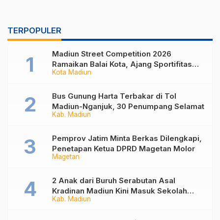
TERPOPULER
Madiun Street Competition 2026
Ramaikan Balai Kota, Ajang Sportifitas
Kota Madiun
Anak Muda dari Basket 3×3 hingga Mural
Bus Gunung Harta Terbakar di Tol
Madiun-Nganjuk, 30 Penumpang Selamat
Kab. Madiun
Pemprov Jatim Minta Berkas Dilengkapi,
Penetapan Ketua DPRD Magetan Molor
Magetan
2 Anak dari Buruh Serabutan Asal
Kradinan Madiun Kini Masuk Sekolah
Kab. Madiun
Rakyat