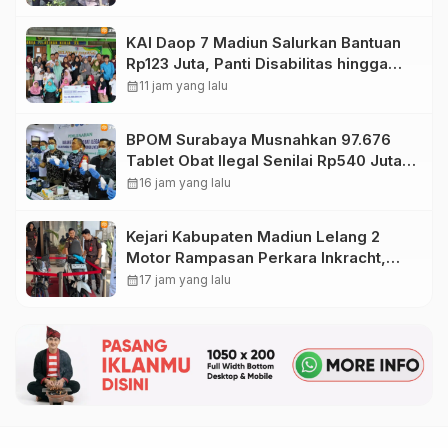
KAI Daop 7 Madiun Salurkan Bantuan
Rp123 Juta, Panti Disabilitas hingga
Reog Ponorogo Dapat Prioritas
calendar_month
11 jam yang lalu
BPOM Surabaya Musnahkan 97.676
Tablet Obat Ilegal Senilai Rp540 Juta,
Cegah Penyalahgunaan di Kalangan
calendar_month
16 jam yang lalu
Pelajar
Kejari Kabupaten Madiun Lelang 2
Motor Rampasan Perkara Inkracht,
Penawaran Dibuka 11 Agustus
calendar_month
17 jam yang lalu