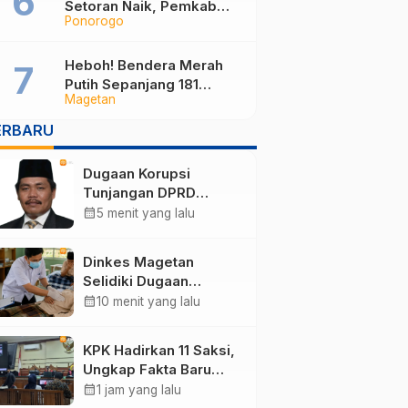
Setoran Naik, Pemkab
Ponorogo
Ponorogo Cari Jalan
Tengah
Heboh! Bendera Merah
Putih Sepanjang 181
Magetan
Meter Membentang di
Jalan Magetan, Ini
ERBARU
Maknanya
Dugaan Korupsi
Tunjangan DPRD
Ponorogo Jadi Alarm,
calendar_month
5 menit yang lalu
Pengamat Minta
Magetan Perkuat Tata
Dinkes Magetan
Kelola Administrasi
Selidiki Dugaan
Lonjakan Kasus Diare
calendar_month
10 menit yang lalu
di Lembeyan, Lakukan
Penyelidikan
KPK Hadirkan 11 Saksi,
Epidemiologi
Ungkap Fakta Baru
Sidang Korupsi Wali
calendar_month
1 jam yang lalu
Kota Madiun Nonaktif