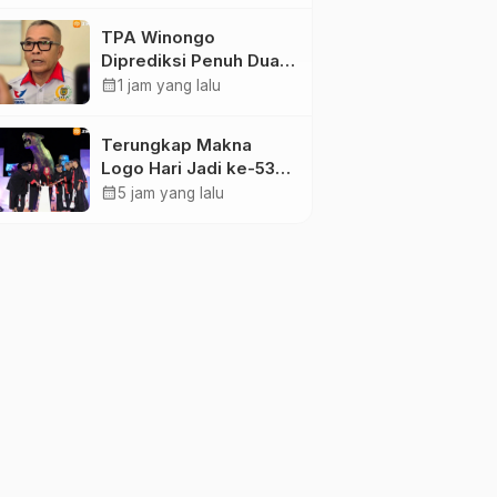
Maidi
TPA Winongo
Diprediksi Penuh Dua
Bulan Lagi, Ketua DPRD
calendar_month
1 jam yang lalu
Kota Madiun Desak
Pemkot Percepat
Terungkap Makna
Penanganan Sampah
Logo Hari Jadi ke-530
Ponorogo, Angka 530
calendar_month
5 jam yang lalu
Bertransformasi Jadi
Sekar Kinanthi