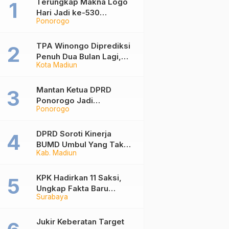
Terungkap Makna Logo
Hari Jadi ke-530
Ponorogo
Ponorogo, Angka 530
Bertransformasi Jadi
Sekar Kinanthi
TPA Winongo Diprediksi
Penuh Dua Bulan Lagi,
Kota Madiun
Ketua DPRD Kota Madiun
Desak Pemkot Percepat
Penanganan Sampah
Mantan Ketua DPRD
Ponorogo Jadi
Ponorogo
Tersangka, Punya Harta
Rp3,6 Miliar dan Utang
Rp1,4 Miliar
DPRD Soroti Kinerja
BUMD Umbul Yang Tak
Kab. Madiun
Maksimal, Dinilai Belum
Mampu Hasilkan PAD
KPK Hadirkan 11 Saksi,
Ungkap Fakta Baru
Surabaya
Sidang Korupsi Wali Kota
Madiun Nonaktif Maidi
Jukir Keberatan Target