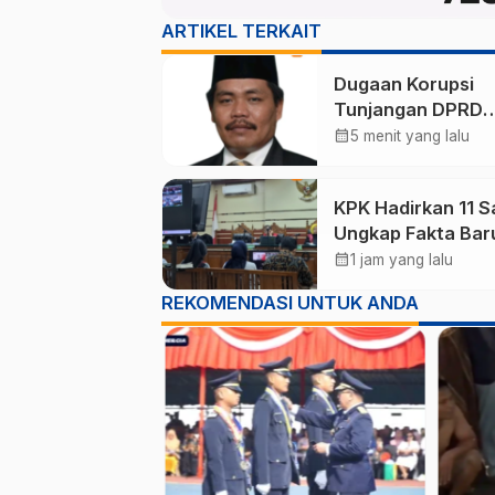
ARTIKEL TERKAIT
Dugaan Korupsi
Tunjangan DPRD
Ponorogo Jadi Al
calendar_month
5 menit yang lalu
Pengamat Minta
Magetan Perkuat 
KPK Hadirkan 11 S
Kelola Administras
Ungkap Fakta Bar
Sidang Korupsi Wa
calendar_month
1 jam yang lalu
Kota Madiun Nona
REKOMENDASI UNTUK ANDA
Maidi