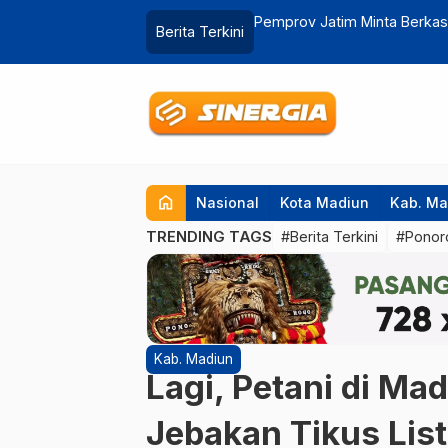
etapan Ketua DPRD Magetan Molor
Ratusan Botol Miras Dimusna
Berita Terkini
…
Lebaran
home
Nasional
Kota Madiun
Kab. Ma
TRENDING TAGS
#Berita Terkini
#Ponor
Kab. Madiun
Lagi, Petani di Ma
Jebakan Tikus List