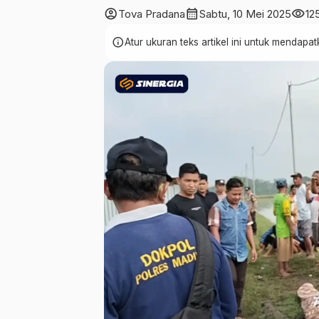
account_circle
calendar_month
visibility
Tova Pradana
Sabtu, 10 Mei 2025
12
info
Atur ukuran teks artikel ini untuk mendap