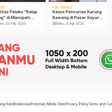
tan
Kab. Madiun
titas Pelaku “Balap
Kasus Pencurian Karung
g” di Maospati
Bawang di Pasar Sayur
ngkap, Melibatkan
Dolopo Berakhir
calendar_month
in, 23 Feb 2026
Rabu, 6 Agt 2025
m ASN dan Kreator
Restorativ Justice
en TikTok
ang Kami
Kolaborasi
Pedoman Media Siber
Privacy Policy
Terms and Con