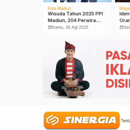
Kota Madiun
Mage
wu Siap
Wisuda Tahun 2025 PPI
Iden
 Tahura,
Madiun, 204 Perwira
Oran
erius Jaga
Transportasi Siap
Teru
calendar_month
calendar_month
 Des 2025
Kamis, 28 Agt 2025
Sen
r dan
Berkontribusi Untuk
Oknu
 Alam
Negeri
Kont
Tent