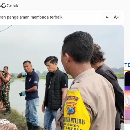
print
5
Cetak
text_increase
atkan pengalaman membaca terbaik.
text_decrease
T