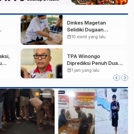
Dinkes Magetan
Selidiki Dugaan
arm,
Lonjakan Kasus Diare
calendar_month
10 menit yang lalu
di Lembeyan, Lakukan
Tata
Penyelidikan
aksi,
TPA Winongo
i
Epidemiologi
u
Diprediksi Penuh Dua
li
Bulan Lagi, Ketua DPRD
calendar_month
1 jam yang lalu
ktif
Kota Madiun Desak
Pemkot Percepat
Penanganan Sampah