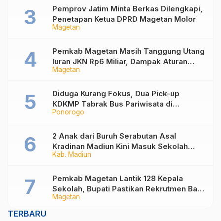
Pemprov Jatim Minta Berkas Dilengkapi,
Penetapan Ketua DPRD Magetan Molor
Magetan
Pemkab Magetan Masih Tanggung Utang
Iuran JKN Rp6 Miliar, Dampak Aturan
Magetan
Berlaku Surut dan Tekanan Fiskal
Diduga Kurang Fokus, Dua Pick-up
KDKMP Tabrak Bus Pariwisata di
Ponorogo
Sukorejo Ponorogo
2 Anak dari Buruh Serabutan Asal
Kradinan Madiun Kini Masuk Sekolah
Kab. Madiun
Rakyat
Pemkab Magetan Lantik 128 Kepala
Sekolah, Bupati Pastikan Rekrutmen Baru
Magetan
Segera Dibuka untuk Isi Jabatan yang
Masih Kosong
TERBARU