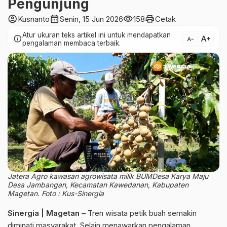
Pengunjung
account_circle
calendar_month
visibility
print
Kusnanto
Senin, 15 Jun 2026
158
Cetak
Atur ukuran teks artikel ini untuk mendapatkan
text_increase
info
text_decrease
pengalaman membaca terbaik.
Jatera Agro kawasan agrowisata milik BUMDesa Karya Maju
Desa Jambangan, Kecamatan Kawedanan, Kabupaten
Magetan. Foto : Kus-Sinergia
Sinergia | Magetan –
Tren wisata petik buah semakin
diminati masyarakat. Selain menawarkan pengalaman