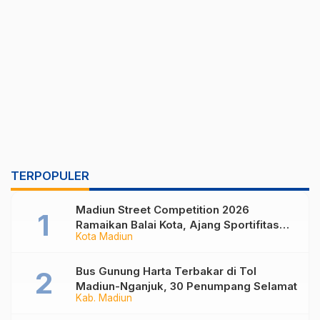
TERPOPULER
Madiun Street Competition 2026
Ramaikan Balai Kota, Ajang Sportifitas
Kota Madiun
Anak Muda dari Basket 3×3 hingga Mural
Bus Gunung Harta Terbakar di Tol
Madiun-Nganjuk, 30 Penumpang Selamat
Kab. Madiun