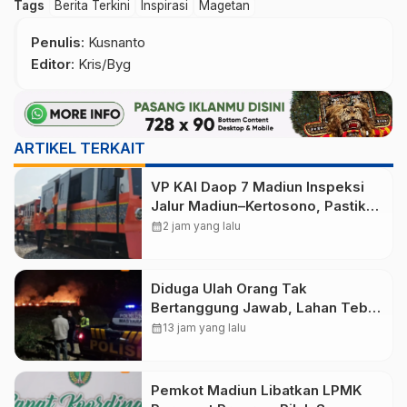
Tags
Berita Terkini
Inspirasi
Magetan
Penulis
: Kusnanto
Editor
: Kris/Byg
ARTIKEL TERKAIT
VP KAI Daop 7 Madiun Inspeksi
Jalur Madiun–Kertosono, Pastikan
Keselamatan Perjalanan Kereta
calendar_month
2 jam yang lalu
Tetap Optimal
Diduga Ulah Orang Tak
Bertanggung Jawab, Lahan Tebu
Seluas 2 Hektare di Plunturan
calendar_month
13 jam yang lalu
Ponorogo Terbakar
Pemkot Madiun Libatkan LPMK