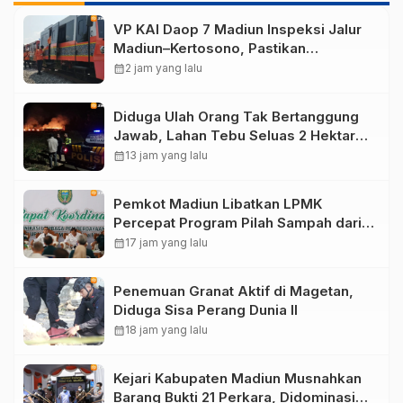
VP KAI Daop 7 Madiun Inspeksi Jalur
Madiun–Kertosono, Pastikan
Keselamatan Perjalanan Kereta Tetap
calendar_month
2 jam yang lalu
Optimal
Diduga Ulah Orang Tak Bertanggung
Jawab, Lahan Tebu Seluas 2 Hektare
di Plunturan Ponorogo Terbakar
calendar_month
13 jam yang lalu
Pemkot Madiun Libatkan LPMK
Percepat Program Pilah Sampah dari
Rumah, TPA Winongo Butuh
calendar_month
17 jam yang lalu
Penanganan Cepat
Penemuan Granat Aktif di Magetan,
Diduga Sisa Perang Dunia II
calendar_month
18 jam yang lalu
Kejari Kabupaten Madiun Musnahkan
Barang Bukti 21 Perkara, Didominasi