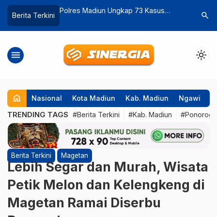
ap 73 Kasus
Banjir Kiriman Rendam Permukiman
Kebakara
search
Berita Terkini
…
t, Ratusan Barang
Warga Pilangkenceng, 58 Jiwa
Puntung 
Terdampak
Bakar Ser
menu
light_mode
home
Nasional
Kota Madiun
Kab. Madiun
Ngawi
P
TRENDING TAGS
#Berita Terkini
#Kab. Madiun
#Ponorog
Berita Terkini
Magetan
Lebih Segar dan Murah, Wisata
Petik Melon dan Kelengkeng di
Magetan Ramai Diserbu