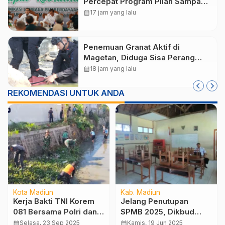
Percepat Program Pilah Sampah
dari Rumah, TPA Winongo Butuh
calendar_month
17 jam yang lalu
Penanganan Cepat
Penemuan Granat Aktif di
Magetan, Diduga Sisa Perang
Dunia II
calendar_month
18 jam yang lalu
REKOMENDASI UNTUK ANDA
Kota Madiun
Kab. Madiun
Kerja Bakti TNI Korem
Jelang Penutupan
081 Bersama Polri dan
SPMB 2025, Dikbud
Warga, Fokus Bersihkan
Siapkan Strategi
calendar_month
Selasa, 23 Sep 2025
calendar_month
Kamis, 19 Jun 2025