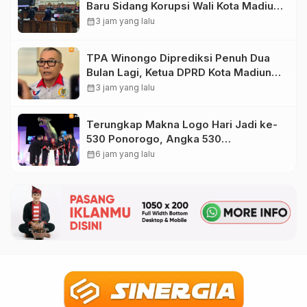
Baru Sidang Korupsi Wali Kota Madiun
Nonaktif Maidi
calendar_month
3 jam yang lalu
TPA Winongo Diprediksi Penuh Dua
Bulan Lagi, Ketua DPRD Kota Madiun
Desak Pemkot Percepat Penanganan
calendar_month
3 jam yang lalu
Sampah
Terungkap Makna Logo Hari Jadi ke-
530 Ponorogo, Angka 530
Bertransformasi Jadi Sekar Kinanthi
calendar_month
6 jam yang lalu