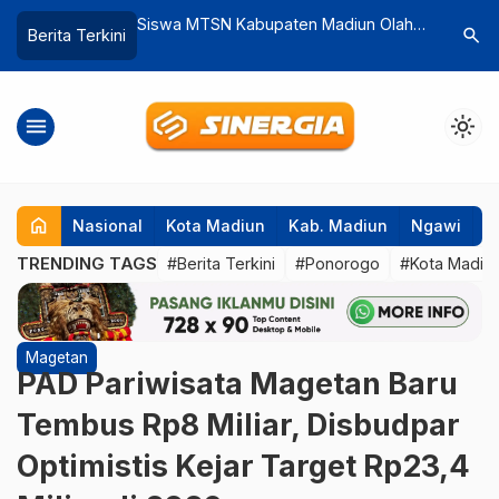
ten Madiun Olah
Seleksi JPTP Pemkab Madiun Masuki
Polisi Bu
search
Berita Terkini
 Paving Block
Tahap Uji Kompetensi di UNS Solo
Sumberg
menu
light_mode
home
Nasional
Kota Madiun
Kab. Madiun
Ngawi
P
TRENDING TAGS
#Berita Terkini
#Ponorogo
#Kota Madiu
Magetan
PAD Pariwisata Magetan Baru
Tembus Rp8 Miliar, Disbudpar
Optimistis Kejar Target Rp23,4