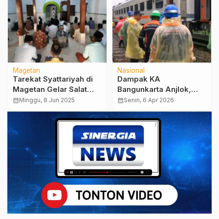
Magetan
Nasional
Tarekat Syattariyah di
Dampak KA
Magetan Gelar Salat
Bangunkarta Anjlok,
Idul Adha 8 Juni,
Sejumlah Perjalanan KA
calendar_month
Minggu, 8 Jun 2025
calendar_month
Senin, 6 Apr 2026
Potong 23 Hewan
di Daop 7 Madiun
Kurban
Dialihkan dan
Dibatalkan