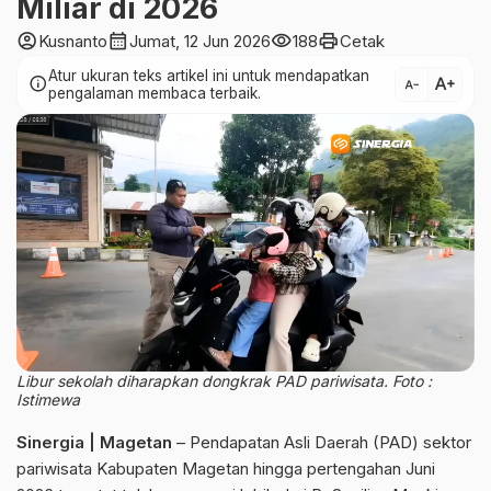
Miliar di 2026
account_circle
calendar_month
visibility
print
Kusnanto
Jumat, 12 Jun 2026
188
Cetak
Atur ukuran teks artikel ini untuk mendapatkan
text_increase
info
text_decrease
pengalaman membaca terbaik.
Libur sekolah diharapkan dongkrak PAD pariwisata. Foto :
Istimewa
Sinergia | Magetan
– Pendapatan Asli Daerah (PAD) sektor
pariwisata Kabupaten Magetan hingga pertengahan Juni