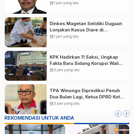
Minta Magetan Perkuat Tata
calendar_month
1 jam yang lalu
Kelola Administrasi
Dinkes Magetan Selidiki Dugaan
Lonjakan Kasus Diare di
Lembeyan, Lakukan Penyelidikan
calendar_month
1 jam yang lalu
Epidemiologi
KPK Hadirkan 11 Saksi, Ungkap
Fakta Baru Sidang Korupsi Wali
Kota Madiun Nonaktif Maidi
calendar_month
3 jam yang lalu
TPA Winongo Diprediksi Penuh
Dua Bulan Lagi, Ketua DPRD Kota
Madiun Desak Pemkot Percepat
calendar_month
3 jam yang lalu
Penanganan Sampah
REKOMENDASI UNTUK ANDA