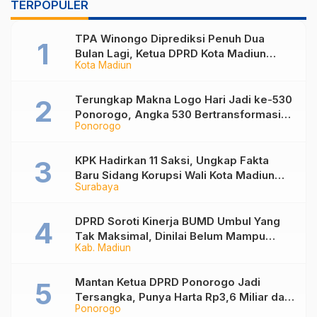
TERPOPULER
TPA Winongo Diprediksi Penuh Dua
Bulan Lagi, Ketua DPRD Kota Madiun
Kota Madiun
Desak Pemkot Percepat Penanganan
Sampah
Terungkap Makna Logo Hari Jadi ke-530
Ponorogo, Angka 530 Bertransformasi
Ponorogo
Jadi Sekar Kinanthi
KPK Hadirkan 11 Saksi, Ungkap Fakta
Baru Sidang Korupsi Wali Kota Madiun
Surabaya
Nonaktif Maidi
DPRD Soroti Kinerja BUMD Umbul Yang
Tak Maksimal, Dinilai Belum Mampu
Kab. Madiun
Hasilkan PAD
Mantan Ketua DPRD Ponorogo Jadi
Tersangka, Punya Harta Rp3,6 Miliar dan
Ponorogo
Utang Rp1,4 Miliar