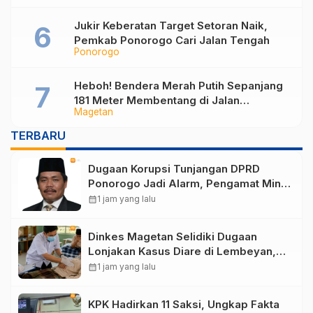
Jukir Keberatan Target Setoran Naik,
Pemkab Ponorogo Cari Jalan Tengah
Ponorogo
Heboh! Bendera Merah Putih Sepanjang
181 Meter Membentang di Jalan
Magetan
Magetan, Ini Maknanya
TERBARU
Dugaan Korupsi Tunjangan DPRD
Ponorogo Jadi Alarm, Pengamat Minta
Magetan Perkuat Tata Kelola
calendar_month
1 jam yang lalu
Administrasi
Dinkes Magetan Selidiki Dugaan
Lonjakan Kasus Diare di Lembeyan,
Lakukan Penyelidikan Epidemiologi
calendar_month
1 jam yang lalu
KPK Hadirkan 11 Saksi, Ungkap Fakta