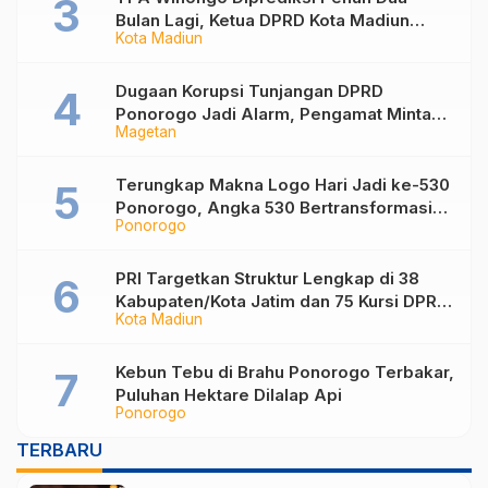
Bulan Lagi, Ketua DPRD Kota Madiun
Kota Madiun
Desak Pemkot Percepat Penanganan
Sampah
Dugaan Korupsi Tunjangan DPRD
Ponorogo Jadi Alarm, Pengamat Minta
Magetan
Magetan Perkuat Tata Kelola
Administrasi
Terungkap Makna Logo Hari Jadi ke-530
Ponorogo, Angka 530 Bertransformasi
Ponorogo
Jadi Sekar Kinanthi
PRI Targetkan Struktur Lengkap di 38
Kabupaten/Kota Jatim dan 75 Kursi DPR
Kota Madiun
RI pada Pemilu 2029
Kebun Tebu di Brahu Ponorogo Terbakar,
Puluhan Hektare Dilalap Api
Ponorogo
TERBARU