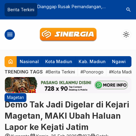
mandangan,
Diduga Ada Pungutan Berkedok Uang
Minibus H
search
Berita Terkini
iar di Ponorogo
Keamanan di Pasar Sayur Magetan,
Ngawi, T
Pedagang Minta Pemkab Bertindak
menu
light_mode
home
Nasional
Kota Madiun
Kab. Madiun
Ngawi
P
TRENDING TAGS
#Berita Terkini
#Ponorogo
#Kota Madiu
Magetan
Demo Tak Jadi Digelar di Kejari
Magetan, MAKI Ubah Haluan
Lapor ke Kejati Jatim