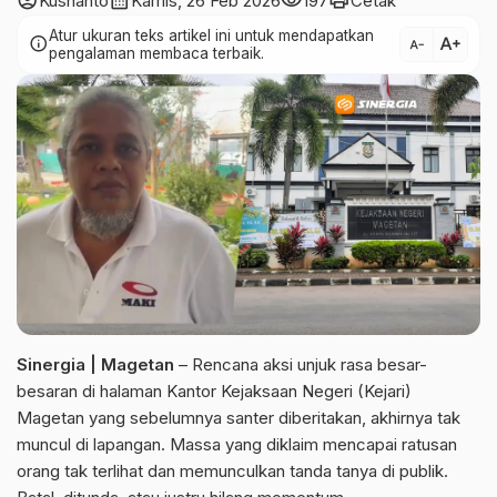
account_circle
calendar_month
visibility
print
Kusnanto
Kamis, 26 Feb 2026
197
Cetak
Atur ukuran teks artikel ini untuk mendapatkan
text_increase
info
text_decrease
pengalaman membaca terbaik.
Sinergia | Magetan
– Rencana aksi unjuk rasa besar-
besaran di halaman Kantor Kejaksaan Negeri (Kejari)
Magetan yang sebelumnya santer diberitakan, akhirnya tak
muncul di lapangan. Massa yang diklaim mencapai ratusan
orang tak terlihat dan memunculkan tanda tanya di publik.