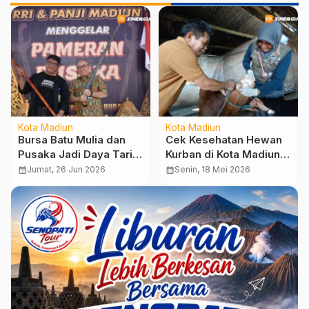
Kota Madiun
Kota Madiun
Bursa Batu Mulia dan
Cek Kesehatan Hewan
Pusaka Jadi Daya Tarik
Kurban di Kota Madiun
Gelar Budaya RRI
Diperketat, Peternak
calendar_month
Jumat, 26 Jun 2026
calendar_month
Senin, 18 Mei 2026
Madiun 2026
Diminta Waspada PMK