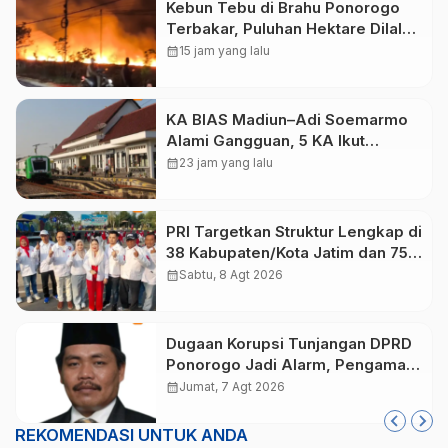
Kebun Tebu di Brahu Ponorogo
Terbakar, Puluhan Hektare Dilalap
Api
calendar_month
15 jam yang lalu
KA BIAS Madiun–Adi Soemarmo
Alami Gangguan, 5 KA Ikut
Terdampak
calendar_month
23 jam yang lalu
PRI Targetkan Struktur Lengkap di
38 Kabupaten/Kota Jatim dan 75
Kursi DPR RI pada Pemilu 2029
calendar_month
Sabtu, 8 Agt 2026
Dugaan Korupsi Tunjangan DPRD
Ponorogo Jadi Alarm, Pengamat
Minta Magetan Perkuat Tata
calendar_month
Jumat, 7 Agt 2026
Kelola Administrasi
REKOMENDASI UNTUK ANDA