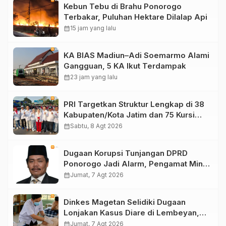
Kebun Tebu di Brahu Ponorogo
Terbakar, Puluhan Hektare Dilalap Api
calendar_month
15 jam yang lalu
KA BIAS Madiun–Adi Soemarmo Alami
Gangguan, 5 KA Ikut Terdampak
calendar_month
23 jam yang lalu
PRI Targetkan Struktur Lengkap di 38
Kabupaten/Kota Jatim dan 75 Kursi
DPR RI pada Pemilu 2029
calendar_month
Sabtu, 8 Agt 2026
Dugaan Korupsi Tunjangan DPRD
Ponorogo Jadi Alarm, Pengamat Minta
Magetan Perkuat Tata Kelola
calendar_month
Jumat, 7 Agt 2026
Administrasi
Dinkes Magetan Selidiki Dugaan
Lonjakan Kasus Diare di Lembeyan,
Lakukan Penyelidikan Epidemiologi
calendar_month
Jumat, 7 Agt 2026