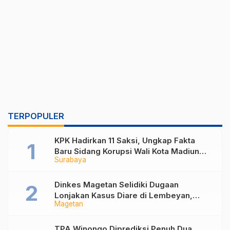
TERPOPULER
KPK Hadirkan 11 Saksi, Ungkap Fakta
Baru Sidang Korupsi Wali Kota Madiun
Surabaya
Nonaktif Maidi
Dinkes Magetan Selidiki Dugaan
Lonjakan Kasus Diare di Lembeyan,
Magetan
Lakukan Penyelidikan Epidemiologi
TPA Winongo Diprediksi Penuh Dua