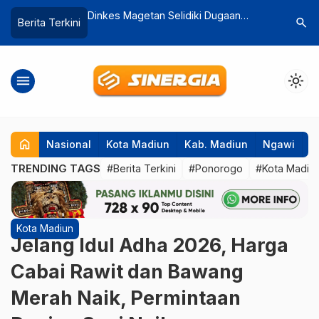
kan Lahan 6
Dinkes Magetan Selidiki Dugaan
Jemaah Ko
search
Berita Terkini
ah Rakyat, Tunggu
Lonjakan Kasus Diare di Lembeyan,
Polio dan
os RI
Lakukan Penyelidikan Epidemiologi
menu
light_mode
home
Nasional
Kota Madiun
Kab. Madiun
Ngawi
P
TRENDING TAGS
#Berita Terkini
#Ponorogo
#Kota Madiu
Kota Madiun
Jelang Idul Adha 2026, Harga
Cabai Rawit dan Bawang
Merah Naik, Permintaan