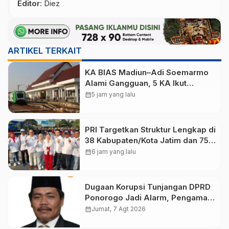
Editor
: Diez
ARTIKEL TERKAIT
KA BIAS Madiun–Adi Soemarmo
Alami Gangguan, 5 KA Ikut
Terdampak
calendar_month
5 jam yang lalu
PRI Targetkan Struktur Lengkap di
38 Kabupaten/Kota Jatim dan 75
Kursi DPR RI pada Pemilu 2029
calendar_month
6 jam yang lalu
Dugaan Korupsi Tunjangan DPRD
Ponorogo Jadi Alarm, Pengamat
Minta Magetan Perkuat Tata
calendar_month
Jumat, 7 Agt 2026
Kelola Administrasi