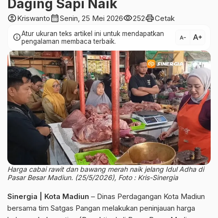
Daging Sapi Naik
account_circle
calendar_month
visibility
print
Kriswanto
Senin, 25 Mei 2026
252
Cetak
Atur ukuran teks artikel ini untuk mendapatkan
text_increase
info
text_decrease
pengalaman membaca terbaik.
Harga cabai rawit dan bawang merah naik jelang Idul Adha di
Pasar Besar Madiun. (25/5/2026), Foto : Kris-Sinergia
Sinergia | Kota Madiun
– Dinas Perdagangan Kota Madiun
bersama tim Satgas Pangan melakukan peninjauan harga