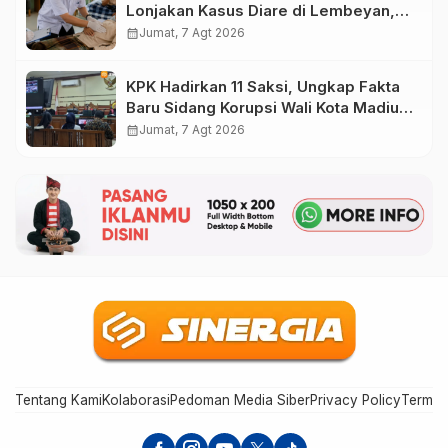
Lonjakan Kasus Diare di Lembeyan,
Lakukan Penyelidikan Epidemiologi
calendar_month
Jumat, 7 Agt 2026
KPK Hadirkan 11 Saksi, Ungkap Fakta
Baru Sidang Korupsi Wali Kota Madiun
Nonaktif Maidi
calendar_month
Jumat, 7 Agt 2026
Tentang Kami
Kolaborasi
Pedoman Media Siber
Privacy Policy
Terms 