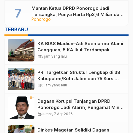
Mantan Ketua DPRD Ponorogo Jadi
Tersangka, Punya Harta Rp3,6 Miliar dan
Ponorogo
Utang Rp1,4 Miliar
TERBARU
KA BIAS Madiun–Adi Soemarmo Alami
Gangguan, 5 KA Ikut Terdampak
calendar_month
5 jam yang lalu
PRI Targetkan Struktur Lengkap di 38
Kabupaten/Kota Jatim dan 75 Kursi
DPR RI pada Pemilu 2029
calendar_month
6 jam yang lalu
Dugaan Korupsi Tunjangan DPRD
Ponorogo Jadi Alarm, Pengamat Minta
Magetan Perkuat Tata Kelola
calendar_month
Jumat, 7 Agt 2026
Administrasi
Dinkes Magetan Selidiki Dugaan