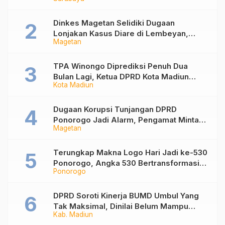
Nonaktif Maidi
Dinkes Magetan Selidiki Dugaan
Lonjakan Kasus Diare di Lembeyan,
Magetan
Lakukan Penyelidikan Epidemiologi
TPA Winongo Diprediksi Penuh Dua
Bulan Lagi, Ketua DPRD Kota Madiun
Kota Madiun
Desak Pemkot Percepat Penanganan
Sampah
Dugaan Korupsi Tunjangan DPRD
Ponorogo Jadi Alarm, Pengamat Minta
Magetan
Magetan Perkuat Tata Kelola
Administrasi
Terungkap Makna Logo Hari Jadi ke-530
Ponorogo, Angka 530 Bertransformasi
Ponorogo
Jadi Sekar Kinanthi
DPRD Soroti Kinerja BUMD Umbul Yang
Tak Maksimal, Dinilai Belum Mampu
Kab. Madiun
Hasilkan PAD