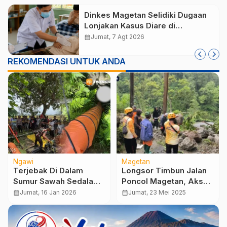
Dinkes Magetan Selidiki Dugaan
Lonjakan Kasus Diare di
Lembeyan, Lakukan Penyelidikan
calendar_month
Jumat, 7 Agt 2026
Epidemiologi
REKOMENDASI UNTUK ANDA
Ngawi
Magetan
Terjebak Di Dalam
Longsor Timbun Jalan
Sumur Sawah Sedalam
Poncol Magetan, Akses
5 Meter, Kakek 66
Wonomulyo–Genilangit
calendar_month
Jumat, 16 Jan 2026
calendar_month
Jumat, 23 Mei 2025
Tahun Di Ngawi
Sempat Lumpuh
Ditemukan Selamat