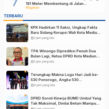
181 Meter Membentang di Jalan
Magetan
Magetan, Ini Maknanya
TERBARU
KPK Hadirkan 11 Saksi, Ungkap Fakta
Baru Sidang Korupsi Wali Kota Madiun
Nonaktif Maidi
calendar_month
1 jam yang lalu
TPA Winongo Diprediksi Penuh Dua
Bulan Lagi, Ketua DPRD Kota Madiun
Desak Pemkot Percepat Penanganan
calendar_month
1 jam yang lalu
Sampah
Terungkap Makna Logo Hari Jadi ke-
530 Ponorogo, Angka 530
Bertransformasi Jadi Sekar Kinanthi
calendar_month
4 jam yang lalu
DPRD Soroti Kinerja BUMD Umbul Yang
Tak Maksimal, Dinilai Belum Mampu
Hasilkan PAD
calendar_month
4 jam yang lalu