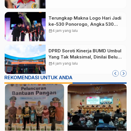
Penanganan Sampah
Terungkap Makna Logo Hari Jadi
ke-530 Ponorogo, Angka 530
Bertransformasi Jadi Sekar
calendar_month
4 jam yang lalu
Kinanthi
DPRD Soroti Kinerja BUMD Umbul
Yang Tak Maksimal, Dinilai Belum
Mampu Hasilkan PAD
calendar_month
4 jam yang lalu
REKOMENDASI UNTUK ANDA