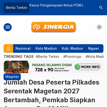
gaan Motif Balas
Kasus Penganiayaan Ketua PCNU
Parkir Mo
search
Berita Terkini
 Jika Tak
Magetan Resmi Dilaporkan ke Polisi
Panorama
ngan
meski Kades Kebonagung Sudah
Wisatawa
Meminta Maaf
Kenyama
menu
light_mode
home
Nasional
Kota Madiun
Kab. Madiun
Ngawi
P
TRENDING TAGS
#Berita Terkini
#Ponorogo
#Kota Madiu
Magetan
Jumlah Desa Peserta Pilkades
Serentak Magetan 2027
Bertambah, Pemkab Siapkan