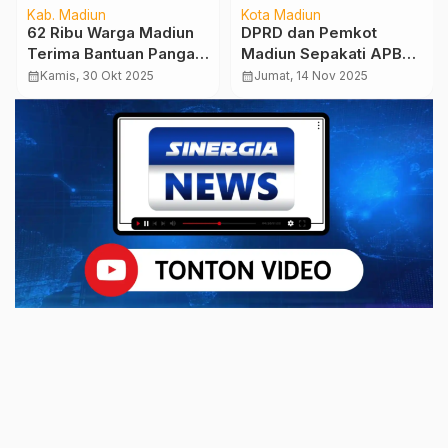
Kab. Madiun
Kota Madiun
62 Ribu Warga Madiun
DPRD dan Pemkot
Terima Bantuan Pangan
Madiun Sepakati APBD
dari Pemerintah Pusat
2026, Menjaga
calendar_month
Kamis, 30 Okt 2025
calendar_month
Jumat, 14 Nov 2025
Kesinambungan
Pembangunan