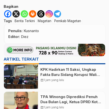
Bagikan
Tags
Berita Terkini
Magetan
Pemkab Magetan
Penulis
: Kusnanto
Editor
: Diez
ARTIKEL TERKAIT
KPK Hadirkan 11 Saksi, Ungkap
Fakta Baru Sidang Korupsi Wali
Kota Madiun Nonaktif Maidi
calendar_month
1 jam yang lalu
TPA Winongo Diprediksi Penuh
Dua Bulan Lagi, Ketua DPRD Kota
Madiun Desak Pemkot Percepat
calendar_month
1 jam yang lalu