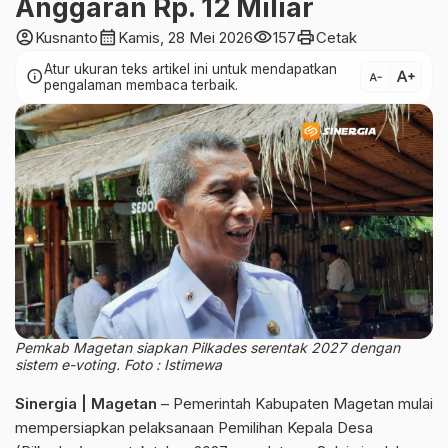
Anggaran Rp. 12 Miliar
account_circle
calendar_month
visibility
print
Kusnanto
Kamis, 28 Mei 2026
157
Cetak
Atur ukuran teks artikel ini untuk mendapatkan
text_increase
info
text_decrease
pengalaman membaca terbaik.
Pemkab Magetan siapkan Pilkades serentak 2027 dengan
sistem e-voting. Foto : Istimewa
Sinergia | Magetan
– Pemerintah Kabupaten Magetan mulai
mempersiapkan pelaksanaan Pemilihan Kepala Desa