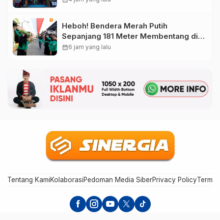
Heboh! Bendera Merah Putih
Sepanjang 181 Meter Membentang di
Jalan Magetan, Ini Maknanya
calendar_month
6 jam yang lalu
Tentang Kami
Kolaborasi
Pedoman Media Siber
Privacy Policy
Terms 