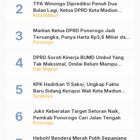
TPA Winongo Diprediksi Penuh Dua
Bulan Lagi, Ketua DPRD Kota Madiun
Kota Madiun
Desak Pemkot Percepat Penanganan
Sampah
Mantan Ketua DPRD Ponorogo Jadi
Tersangka, Punya Harta Rp3,6 Miliar dan
Ponorogo
Utang Rp1,4 Miliar
DPRD Soroti Kinerja BUMD Umbul Yang
Tak Maksimal, Dinilai Belum Mampu
Kab. Madiun
Hasilkan PAD
KPK Hadirkan 11 Saksi, Ungkap Fakta
Baru Sidang Korupsi Wali Kota Madiun
Surabaya
Nonaktif Maidi
Jukir Keberatan Target Setoran Naik,
Pemkab Ponorogo Cari Jalan Tengah
Ponorogo
Heboh! Bendera Merah Putih Sepanjang