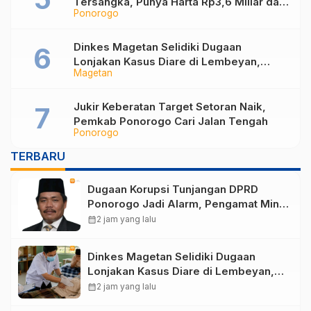
Tersangka, Punya Harta Rp3,6 Miliar dan
Ponorogo
Utang Rp1,4 Miliar
Dinkes Magetan Selidiki Dugaan
Lonjakan Kasus Diare di Lembeyan,
Magetan
Lakukan Penyelidikan Epidemiologi
Jukir Keberatan Target Setoran Naik,
Pemkab Ponorogo Cari Jalan Tengah
Ponorogo
TERBARU
Dugaan Korupsi Tunjangan DPRD
Ponorogo Jadi Alarm, Pengamat Minta
Magetan Perkuat Tata Kelola
calendar_month
2 jam yang lalu
Administrasi
Dinkes Magetan Selidiki Dugaan
Lonjakan Kasus Diare di Lembeyan,
Lakukan Penyelidikan Epidemiologi
calendar_month
2 jam yang lalu