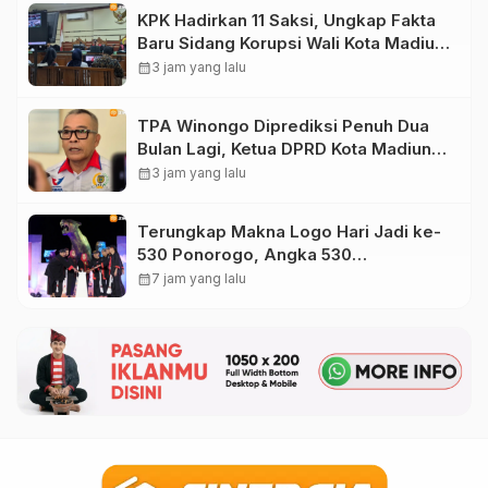
KPK Hadirkan 11 Saksi, Ungkap Fakta
Baru Sidang Korupsi Wali Kota Madiun
Nonaktif Maidi
calendar_month
3 jam yang lalu
TPA Winongo Diprediksi Penuh Dua
Bulan Lagi, Ketua DPRD Kota Madiun
Desak Pemkot Percepat Penanganan
calendar_month
3 jam yang lalu
Sampah
Terungkap Makna Logo Hari Jadi ke-
530 Ponorogo, Angka 530
Bertransformasi Jadi Sekar Kinanthi
calendar_month
7 jam yang lalu