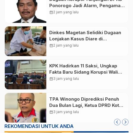
Ponorogo Jadi Alarm, Pengamat
Minta Magetan Perkuat Tata
calendar_month
2 jam yang lalu
Kelola Administrasi
Dinkes Magetan Selidiki Dugaan
Lonjakan Kasus Diare di
Lembeyan, Lakukan Penyelidikan
calendar_month
2 jam yang lalu
Epidemiologi
KPK Hadirkan 11 Saksi, Ungkap
Fakta Baru Sidang Korupsi Wali
Kota Madiun Nonaktif Maidi
calendar_month
3 jam yang lalu
TPA Winongo Diprediksi Penuh
Dua Bulan Lagi, Ketua DPRD Kota
Madiun Desak Pemkot Percepat
calendar_month
3 jam yang lalu
Penanganan Sampah
REKOMENDASI UNTUK ANDA