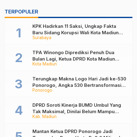
TERPOPULER
KPK Hadirkan 11 Saksi, Ungkap Fakta
Baru Sidang Korupsi Wali Kota Madiun
Surabaya
Nonaktif Maidi
TPA Winongo Diprediksi Penuh Dua
Bulan Lagi, Ketua DPRD Kota Madiun
Kota Madiun
Desak Pemkot Percepat Penanganan
Sampah
Terungkap Makna Logo Hari Jadi ke-530
Ponorogo, Angka 530 Bertransformasi
Ponorogo
Jadi Sekar Kinanthi
DPRD Soroti Kinerja BUMD Umbul Yang
Tak Maksimal, Dinilai Belum Mampu
Kab. Madiun
Hasilkan PAD
Mantan Ketua DPRD Ponorogo Jadi