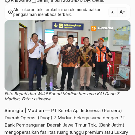
account_circle
calendar_month
visibility
print
Kriswanto
Senin, 8 Jun 2026
172
Cetak
Atur ukuran teks artikel ini untuk mendapatkan
text_increase
info
text_decrease
pengalaman membaca terbaik.
Foto Bupati dan Wakil Bupati Madiun bersama KAI Daop 7
Madiun, Foto : Istimewa
Sinergia | Madiun
— PT Kereta Api Indonesia (Persero)
Daerah Operasi (Daop) 7 Madiun bekerja sama dengan PT
Bank Pembangunan Daerah Jawa Timur Tbk. (Bank Jatim)
mengoperasikan fasilitas ruang tunggu premium atau Luxury