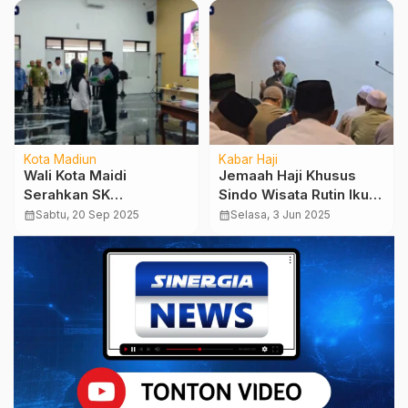
Kota Madiun
Kabar Haji
Wali Kota Maidi
Jemaah Haji Khusus
Serahkan SK
Sindo Wisata Rutin Ikuti
Pengangkatan 37
Kajian Ba’dha Sholat
calendar_month
Sabtu, 20 Sep 2025
calendar_month
Selasa, 3 Jun 2025
PPPK, Ingatkan Soal
Fardhu
Disiplin dan Evaluasi
Kinerja