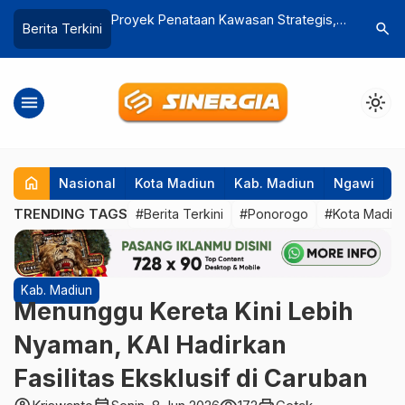
wasan Strategis,
Program TPS 3R DLHKP Magetan
DPRD Mag
search
Berita Terkini
nkan OPD Wajib
Dikritik : Banyak Dibangun, Minim
Miliar, 
Pengelolaan
Kelebiha
menu
light_mode
home
Nasional
Kota Madiun
Kab. Madiun
Ngawi
P
TRENDING TAGS
#Berita Terkini
#Ponorogo
#Kota Madiu
Kab. Madiun
Menunggu Kereta Kini Lebih
Nyaman, KAI Hadirkan
Fasilitas Eksklusif di Caruban