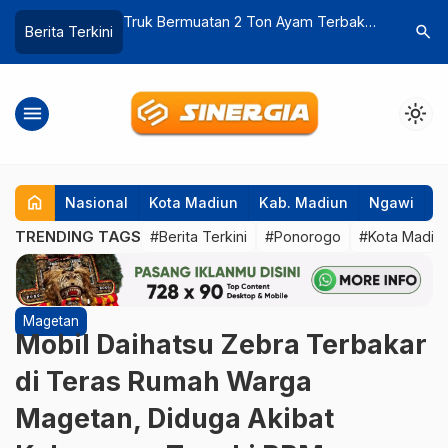
 Ton Ayam Terbakar
Semangat Kebangkitan Nasional,
Kejari 
search
Berita Terkini
, Kerugian Ratusan
Korem 081/DSJ Bangkitkan Harapan
ADD Des
Anak Panti di Pacitan
Capai R
menu
light_mode
home
Nasional
Kota Madiun
Kab. Madiun
Ngawi
P
TRENDING TAGS
#Berita Terkini
#Ponorogo
#Kota Madiu
Magetan
Mobil Daihatsu Zebra Terbakar
di Teras Rumah Warga
Magetan, Diduga Akibat