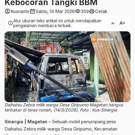
Kebocoran Tangki BBM
account_circle
calendar_month
visibility
print
Kusnanto
Sabtu, 14 Mar 2026
359
Cetak
Atur ukuran teks artikel ini untuk mendapatkan
text_increase
info
text_decrease
pengalaman membaca terbaik.
Daihatsu Zebra milik warga Desa Giripurno Magetan hangus
terbakar di teras rumah, (14/3/2026), Foto : Kus-Sinergia
Sinergia | Magetan
– Sebuah mobil penumpang jenis
Daihatsu Zebra milik warga Desa Giripurno, Kecamatan