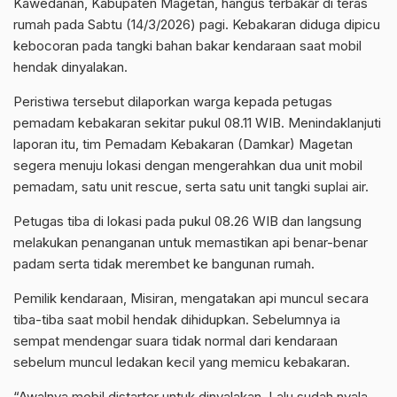
Kawedanan, Kabupaten Magetan, hangus terbakar di teras
rumah pada Sabtu (14/3/2026) pagi. Kebakaran diduga dipicu
kebocoran pada tangki bahan bakar kendaraan saat mobil
hendak dinyalakan.
Peristiwa tersebut dilaporkan warga kepada petugas
pemadam kebakaran sekitar pukul 08.11 WIB. Menindaklanjuti
laporan itu, tim Pemadam Kebakaran (Damkar) Magetan
segera menuju lokasi dengan mengerahkan dua unit mobil
pemadam, satu unit rescue, serta satu unit tangki suplai air.
Petugas tiba di lokasi pada pukul 08.26 WIB dan langsung
melakukan penanganan untuk memastikan api benar-benar
padam serta tidak merembet ke bangunan rumah.
Pemilik kendaraan, Misiran, mengatakan api muncul secara
tiba-tiba saat mobil hendak dihidupkan. Sebelumnya ia
sempat mendengar suara tidak normal dari kendaraan
sebelum muncul ledakan kecil yang memicu kebakaran.
“Awalnya mobil distarter untuk dinyalakan. Lalu sudah nyala,