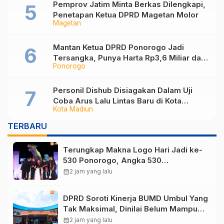
Pemprov Jatim Minta Berkas Dilengkapi,
Penetapan Ketua DPRD Magetan Molor
Magetan
Mantan Ketua DPRD Ponorogo Jadi
Tersangka, Punya Harta Rp3,6 Miliar dan
Ponorogo
Utang Rp1,4 Miliar
Personil Dishub Disiagakan Dalam Uji
Coba Arus Lalu Lintas Baru di Kota
Kota Madiun
Madiun
TERBARU
Terungkap Makna Logo Hari Jadi ke-
530 Ponorogo, Angka 530
Bertransformasi Jadi Sekar Kinanthi
calendar_month
2 jam yang lalu
DPRD Soroti Kinerja BUMD Umbul Yang
Tak Maksimal, Dinilai Belum Mampu
Hasilkan PAD
calendar_month
2 jam yang lalu