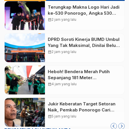
Terungkap Makna Logo Hari Jadi
ke-530 Ponorogo, Angka 530
Bertransformasi Jadi Sekar
calendar_month
2 jam yang lalu
Kinanthi
DPRD Soroti Kinerja BUMD Umbul
Yang Tak Maksimal, Dinilai Belum
Mampu Hasilkan PAD
calendar_month
2 jam yang lalu
Heboh! Bendera Merah Putih
Sepanjang 181 Meter
Membentang di Jalan Magetan,
calendar_month
4 jam yang lalu
Ini Maknanya
Jukir Keberatan Target Setoran
Naik, Pemkab Ponorogo Cari
Jalan Tengah
calendar_month
5 jam yang lalu