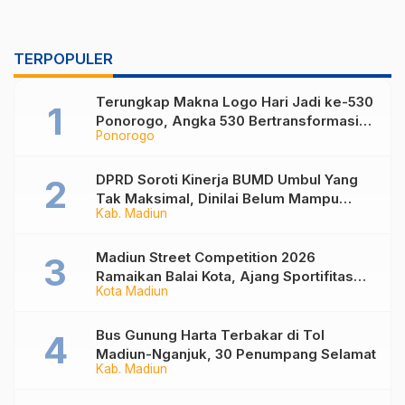
TERPOPULER
Terungkap Makna Logo Hari Jadi ke-530
Ponorogo, Angka 530 Bertransformasi
Ponorogo
Jadi Sekar Kinanthi
DPRD Soroti Kinerja BUMD Umbul Yang
Tak Maksimal, Dinilai Belum Mampu
Kab. Madiun
Hasilkan PAD
Madiun Street Competition 2026
Ramaikan Balai Kota, Ajang Sportifitas
Kota Madiun
Anak Muda dari Basket 3×3 hingga Mural
Bus Gunung Harta Terbakar di Tol
Madiun-Nganjuk, 30 Penumpang Selamat
Kab. Madiun