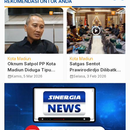
REKOMENDASI UNTUK ANDA
Kota Madiun
Kota Madiun
Oknum Satpol PP Kota
Satgas Sentot
Madiun Diduga Tipu
Prawirodirdjo Dilibatkan
Warga Rp150 Juta,
Dalam Parapatan Luhur
calendar_month
Kamis, 5 Mar 2026
calendar_month
Selasa, 3 Feb 2026
Langsung Dipecat
2026 PSHT Pusat
Madiun