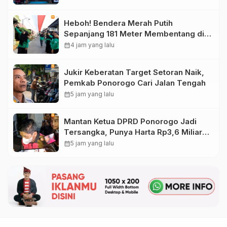
Heboh! Bendera Merah Putih
Sepanjang 181 Meter Membentang di
Jalan Magetan, Ini Maknanya
calendar_month
4 jam yang lalu
Jukir Keberatan Target Setoran Naik,
Pemkab Ponorogo Cari Jalan Tengah
calendar_month
5 jam yang lalu
Mantan Ketua DPRD Ponorogo Jadi
Tersangka, Punya Harta Rp3,6 Miliar
dan Utang Rp1,4 Miliar
calendar_month
5 jam yang lalu