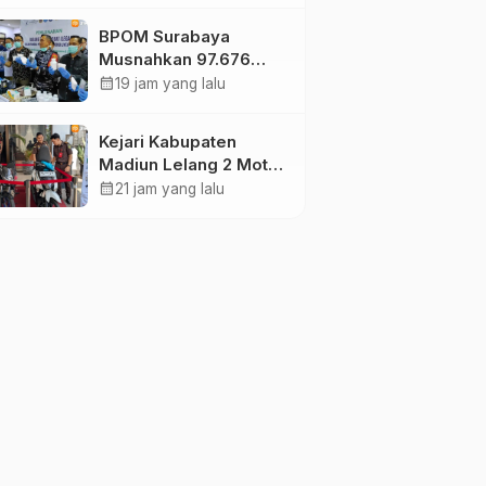
Reog Ponorogo Dapat
BPOM Surabaya
Prioritas
Musnahkan 97.676
Tablet Obat Ilegal
calendar_month
19 jam yang lalu
Senilai Rp540 Juta,
Cegah
Kejari Kabupaten
Penyalahgunaan di
Madiun Lelang 2 Motor
Kalangan Pelajar
Rampasan Perkara
calendar_month
21 jam yang lalu
Inkracht, Penawaran
Dibuka 11 Agustus