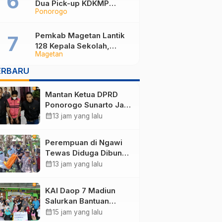
Dua Pick-up KDKMP
Ponorogo
Tabrak Bus Pariwisata di
Sukorejo Ponorogo
Pemkab Magetan Lantik
128 Kepala Sekolah,
Magetan
Bupati Pastikan
Rekrutmen Baru Segera
ERBARU
Dibuka untuk Isi Jabatan
yang Masih Kosong
Mantan Ketua DPRD
Ponorogo Sunarto Jadi
Tersangka Korupsi
calendar_month
13 jam yang lalu
Tunjangan Perumahan
Perempuan di Ngawi
Tewas Diduga Dibunuh
Anak Kandungnya
calendar_month
13 jam yang lalu
yang mengalami
gangguan kejiwaan
KAI Daop 7 Madiun
Salurkan Bantuan
Rp123 Juta, Panti
calendar_month
15 jam yang lalu
Disabilitas hingga