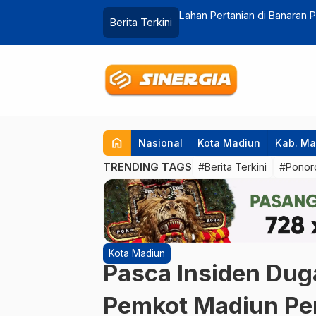
 Longsor, Enam KK Terisolir
PELMAR Roadshow Gerakan Lit
Berita Terkini
Rumput
home
Nasional
Kota Madiun
Kab. Ma
TRENDING TAGS
#Berita Terkini
#Ponor
Kota Madiun
Pasca Insiden Du
Pemkot Madiun Pe