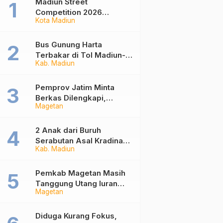
Madiun Street
Competition 2026
Kota Madiun
Ramaikan Balai Kota,
Ajang Sportifitas Anak
Muda dari Basket 3×3
Bus Gunung Harta
hingga Mural
Terbakar di Tol Madiun-
Kab. Madiun
Nganjuk, 30 Penumpang
Selamat
Pemprov Jatim Minta
Berkas Dilengkapi,
Magetan
Penetapan Ketua DPRD
Magetan Molor
2 Anak dari Buruh
Serabutan Asal Kradinan
Kab. Madiun
Madiun Kini Masuk
Sekolah Rakyat
Pemkab Magetan Masih
Tanggung Utang Iuran
Magetan
JKN Rp6 Miliar, Dampak
Aturan Berlaku Surut dan
Tekanan Fiskal
Diduga Kurang Fokus,