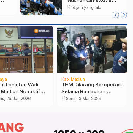
Musnahkan 97.676
Tablet Obat Ilegal
calendar_month
19 jam yang lalu
a Reog
Senilai Rp540 Juta,
Cegah
Penyalahgunaan di
Kalangan Pelajar
aya
Kab. Madiun
ng Lanjutan Wali
THM Dilarang Beroperasi
 Madiun Nonaktif
Selama Ramadhan,
i, Kesaksian Kepala
Pemkab Madiun Batasi
calendar_month
is, 25 Jun 2026
Senin, 3 Mar 2025
PTSP Sumarno
Jam Operasional Bilyard
bah-ubah, Akui
ma Rp200 Juta