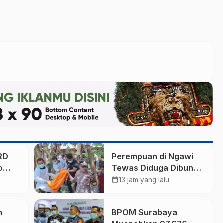
RD
Perempuan di Ngawi
o
Tewas Diduga Dibunuh
Anak Kandungnya
calendar_month
13 jam yang lalu
n
yang mengalami
gangguan kejiwaan
n
BPOM Surabaya