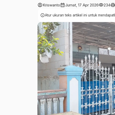
account_circle
calendar_month
visibility
prin
Kriswanto
Jumat, 17 Apr 2026
234
info
Atur ukuran teks artikel ini untuk mendap