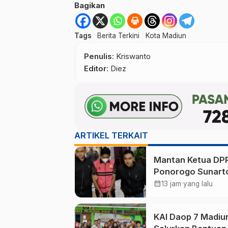
Bagikan
Tags
Berita Terkini
Kota Madiun
Penulis
: Kriswanto
Editor
: Diez
ARTIKEL TERKAIT
Mantan Ketua DP
Ponorogo Sunart
Jadi Tersangka
calendar_month
13 jam yang lalu
Korupsi Tunjanga
Perumahan
KAI Daop 7 Madiu