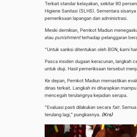
Terkait standar kelayakan, sekitar 80 persen
Higiene Sanitasi (SLHS). Sementara sisany
pemeriksaan lapangan dan administrasi.
Meski demikian, Pemkot Madiun menegask
atau
punishment
terhadap pelanggaran bera
“Untuk sanksi ditentukan oleh BGN, kami han
Pasca insiden dugaan keracunan, langkah c
untuk diuji. Hasil pemeriksaan tersebut menj
Ke depan, Pemkot Madiun memastikan evalua
dinas terkait. Langkah ini diharapkan mamp
mencegah terulangnya kejadian serupa.
“Evaluasi pasti dilakukan secara
fair
. Semua 
terulang lagi,” pungkasnya.
(Krs)