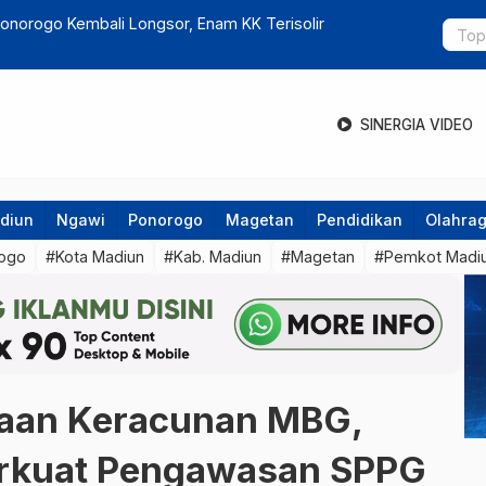
erasi di Madiun, Bangun Ekosistem Inklusif dari Akar
Relokasi P
SINERGIA VIDEO
diun
Ngawi
Ponorogo
Magetan
Pendidikan
Olahra
ogo
#Kota Madiun
#Kab. Madiun
#Magetan
#Pemkot Madi
gaan Keracunan MBG,
rkuat Pengawasan SPPG