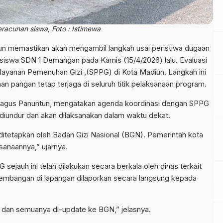
acunan siswa, Foto : Istimewa
n memastikan akan mengambil langkah usai peristiwa dugaan
iswa SDN 1 Demangan pada Kamis (15/4/2026) lalu. Evaluasi
layanan Pemenuhan Gizi ,(SPPG) di Kota Madiun. Langkah ini
n pangan tetap terjaga di seluruh titik pelaksanaan program.
F Bagus Panuntun, mengatakan agenda koordinasi dengan SPPG
 diundur dan akan dilaksanakan dalam waktu dekat.
ditetapkan oleh Badan Gizi Nasional (BGN). Pemerintah kota
sanaannya,” ujarnya.
auh ini telah dilakukan secara berkala oleh dinas terkait
erkembangan di lapangan dilaporkan secara langsung kepada
i, dan semuanya di-update ke BGN,” jelasnya.