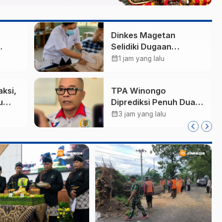
Dinkes Magetan
Selidiki Dugaan
arm,
Lonjakan Kasus Diare
calendar_month
1 jam yang lalu
di Lembeyan, Lakukan
Tata
Penyelidikan
aksi,
TPA Winongo
i
Epidemiologi
u
Diprediksi Penuh Dua
li
Bulan Lagi, Ketua DPRD
calendar_month
3 jam yang lalu
ktif
Kota Madiun Desak
Pemkot Percepat
Penanganan Sampah