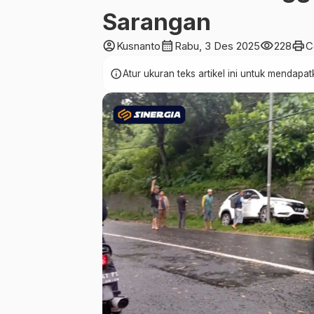
Sarangan
account_circle
calendar_month
visibility
print
Kusnanto
Rabu, 3 Des 2025
228
C
info
Atur ukuran teks artikel ini untuk mendap