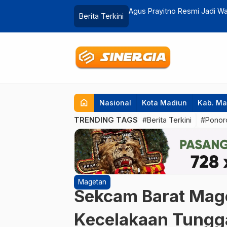
mbangunan Lima Tahun ke Depan
Agus Prayitno Resmi Jadi Wa
Berita Terkini
Masngudi
home
Nasional
Kota Madiun
Kab. Ma
TRENDING TAGS
#Berita Terkini
#Ponor
Magetan
Sekcam Barat Mag
Kecelakaan Tungga