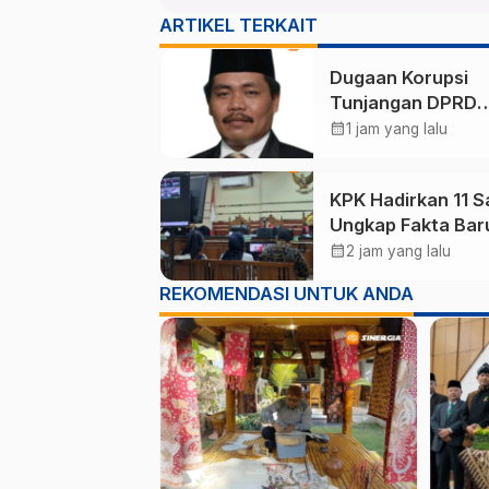
ARTIKEL TERKAIT
Dugaan Korupsi
Tunjangan DPRD
Ponorogo Jadi Al
calendar_month
1 jam yang lalu
Pengamat Minta
Magetan Perkuat 
KPK Hadirkan 11 S
Kelola Administras
Ungkap Fakta Bar
Sidang Korupsi Wa
calendar_month
2 jam yang lalu
Kota Madiun Nona
REKOMENDASI UNTUK ANDA
Maidi