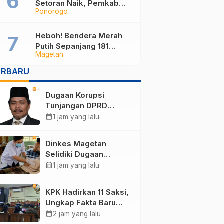
Setoran Naik, Pemkab
Ponorogo
Ponorogo Cari Jalan
Tengah
Heboh! Bendera Merah
Putih Sepanjang 181
Magetan
Meter Membentang di
Jalan Magetan, Ini
ERBARU
Maknanya
Dugaan Korupsi
Tunjangan DPRD
Ponorogo Jadi Alarm,
calendar_month
1 jam yang lalu
Pengamat Minta
Magetan Perkuat Tata
Dinkes Magetan
Kelola Administrasi
Selidiki Dugaan
Lonjakan Kasus Diare
calendar_month
1 jam yang lalu
di Lembeyan, Lakukan
Penyelidikan
KPK Hadirkan 11 Saksi,
Epidemiologi
Ungkap Fakta Baru
Sidang Korupsi Wali
calendar_month
2 jam yang lalu
Kota Madiun Nonaktif