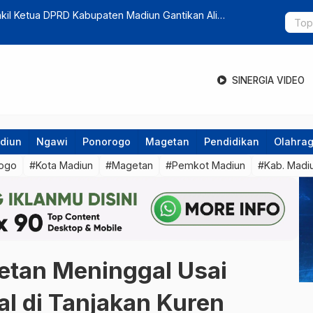
kil Ketua DPRD Kabupaten Madiun Gantikan Ali
Beli Motor
SINERGIA VIDEO
diun
Ngawi
Ponorogo
Magetan
Pendidikan
Olahra
ogo
#Kota Madiun
#Magetan
#Pemkot Madiun
#Kab. Madi
etan Meninggal Usai
l di Tanjakan Kuren