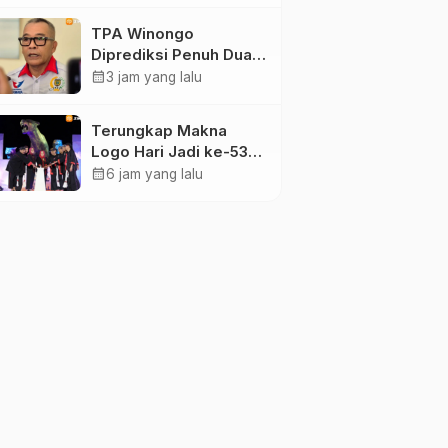
Maidi
TPA Winongo
Diprediksi Penuh Dua
Bulan Lagi, Ketua DPRD
calendar_month
3 jam yang lalu
Kota Madiun Desak
Pemkot Percepat
Terungkap Makna
Penanganan Sampah
Logo Hari Jadi ke-530
Ponorogo, Angka 530
calendar_month
6 jam yang lalu
Bertransformasi Jadi
Sekar Kinanthi