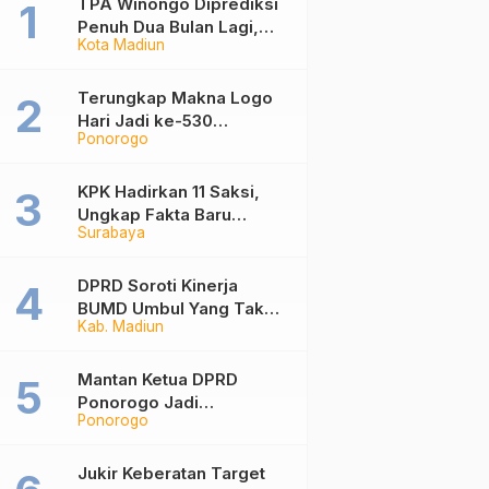
TPA Winongo Diprediksi
Penuh Dua Bulan Lagi,
Kota Madiun
Ketua DPRD Kota Madiun
Desak Pemkot Percepat
Penanganan Sampah
Terungkap Makna Logo
Hari Jadi ke-530
Ponorogo
Ponorogo, Angka 530
Bertransformasi Jadi
Sekar Kinanthi
KPK Hadirkan 11 Saksi,
Ungkap Fakta Baru
Surabaya
Sidang Korupsi Wali Kota
Madiun Nonaktif Maidi
DPRD Soroti Kinerja
BUMD Umbul Yang Tak
Kab. Madiun
Maksimal, Dinilai Belum
Mampu Hasilkan PAD
Mantan Ketua DPRD
Ponorogo Jadi
Ponorogo
Tersangka, Punya Harta
Rp3,6 Miliar dan Utang
Rp1,4 Miliar
Jukir Keberatan Target