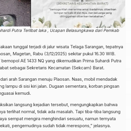
hardi Putra Terlibat laka , Ucapan Belasungkawa dari Pemkab
kaan tunggal terjadi di jalur wisata Telaga Sarangan, tepatnya
aosan, Magetan, Rabu (3/12/2025) sekitar pukul 16.30 WIB.
V bernopol AE 1433 NQ yang dikemudikan Prima Suhardi Putra
jabat sebagai Sekretaris Kecamatan (Sekcam) Barat.
u dari arah Sarangan menuju Plaosan. Naas, mobil mendadak
 lampu di sisi kiri jalan. Dugaan sementara, korban pingsan
guasai kemudi.
aksikan langsung kejadian tersebut, mengungkapkan bahwa
ya terlihat normal, tidak ada masalah. Tapi tiba-tiba langsung
. Saya sempat mengira menghindari sesuatu, namun ternyata
ekati, pengemudinya sudah tidak merespons,” jelasnya.