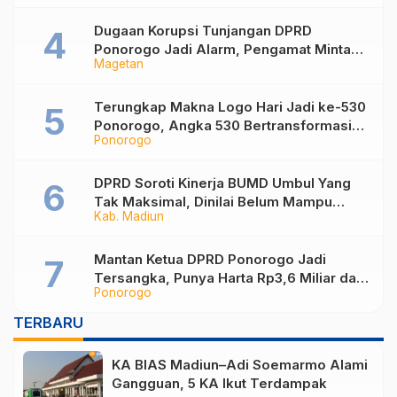
Sampah
Dugaan Korupsi Tunjangan DPRD
Ponorogo Jadi Alarm, Pengamat Minta
Magetan
Magetan Perkuat Tata Kelola
Administrasi
Terungkap Makna Logo Hari Jadi ke-530
Ponorogo, Angka 530 Bertransformasi
Ponorogo
Jadi Sekar Kinanthi
DPRD Soroti Kinerja BUMD Umbul Yang
Tak Maksimal, Dinilai Belum Mampu
Kab. Madiun
Hasilkan PAD
Mantan Ketua DPRD Ponorogo Jadi
Tersangka, Punya Harta Rp3,6 Miliar dan
Ponorogo
Utang Rp1,4 Miliar
TERBARU
KA BIAS Madiun–Adi Soemarmo Alami
Gangguan, 5 KA Ikut Terdampak