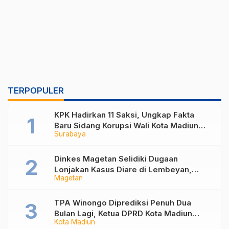
TERPOPULER
KPK Hadirkan 11 Saksi, Ungkap Fakta
Baru Sidang Korupsi Wali Kota Madiun
Surabaya
Nonaktif Maidi
Dinkes Magetan Selidiki Dugaan
Lonjakan Kasus Diare di Lembeyan,
Magetan
Lakukan Penyelidikan Epidemiologi
TPA Winongo Diprediksi Penuh Dua
Bulan Lagi, Ketua DPRD Kota Madiun
Kota Madiun
Desak Pemkot Percepat Penanganan