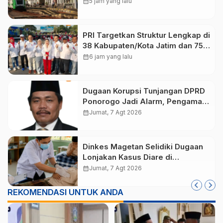
Terdampak
calendar_month
5 jam yang lalu
PRI Targetkan Struktur Lengkap di
38 Kabupaten/Kota Jatim dan 75
Kursi DPR RI pada Pemilu 2029
calendar_month
6 jam yang lalu
Dugaan Korupsi Tunjangan DPRD
Ponorogo Jadi Alarm, Pengamat
Minta Magetan Perkuat Tata
calendar_month
Jumat, 7 Agt 2026
Kelola Administrasi
Dinkes Magetan Selidiki Dugaan
Lonjakan Kasus Diare di
Lembeyan, Lakukan Penyelidikan
calendar_month
Jumat, 7 Agt 2026
Epidemiologi
REKOMENDASI UNTUK ANDA