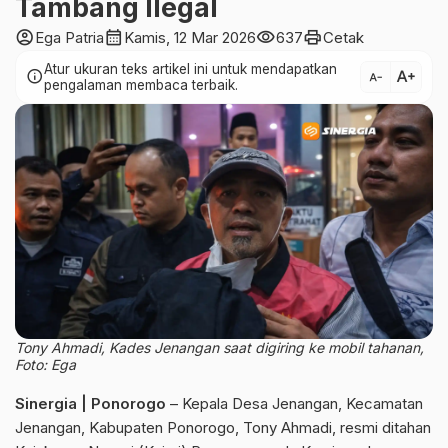
Tambang Ilegal
account_circle
calendar_month
visibility
print
Ega Patria
Kamis, 12 Mar 2026
637
Cetak
Atur ukuran teks artikel ini untuk mendapatkan
text_increase
info
text_decrease
pengalaman membaca terbaik.
Tony Ahmadi, Kades Jenangan saat digiring ke mobil tahanan,
Foto: Ega
Sinergia | Ponorogo
– Kepala Desa Jenangan, Kecamatan
Jenangan, Kabupaten Ponorogo, Tony Ahmadi, resmi ditahan