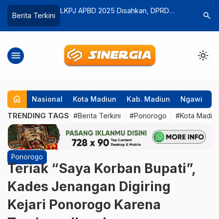
sahkan, DPRD
Pria 40 Tahun Asal Bandung Meninggal
TNI AU El
search
Berita Terkini
…
p150 Miliar
Di Dalam Kos, Ini Dugaan
Grand Fin
Penyebabnya
Tundukka
menu
light_mode
home
Nasional
Kota Madiun
Kab. Madiun
Ngawi
P
TRENDING TAGS
#Berita Terkini
#Ponorogo
#Kota Madiu
Ponorogo
Teriak “Saya Korban Bupati”,
Kades Jenangan Digiring
Kejari Ponorogo Karena