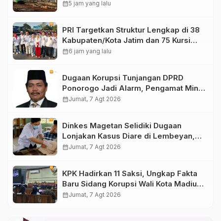
calendar_month
5 jam yang lalu
PRI Targetkan Struktur Lengkap di 38
Kabupaten/Kota Jatim dan 75 Kursi
DPR RI pada Pemilu 2029
calendar_month
6 jam yang lalu
Dugaan Korupsi Tunjangan DPRD
Ponorogo Jadi Alarm, Pengamat Minta
Magetan Perkuat Tata Kelola
calendar_month
Jumat, 7 Agt 2026
Administrasi
Dinkes Magetan Selidiki Dugaan
Lonjakan Kasus Diare di Lembeyan,
Lakukan Penyelidikan Epidemiologi
calendar_month
Jumat, 7 Agt 2026
KPK Hadirkan 11 Saksi, Ungkap Fakta
Baru Sidang Korupsi Wali Kota Madiun
Nonaktif Maidi
calendar_month
Jumat, 7 Agt 2026