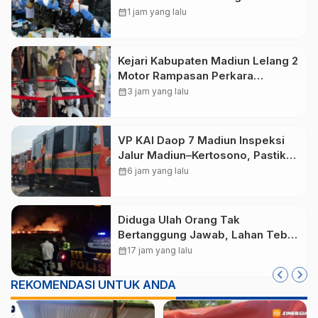
Rp540 Juta, Cegah
calendar_month
1 jam yang lalu
Penyalahgunaan di Kalangan
Pelajar
Kejari Kabupaten Madiun Lelang 2
Motor Rampasan Perkara
Inkracht, Penawaran Dibuka 11
calendar_month
3 jam yang lalu
Agustus
VP KAI Daop 7 Madiun Inspeksi
Jalur Madiun–Kertosono, Pastikan
Keselamatan Perjalanan Kereta
calendar_month
6 jam yang lalu
Tetap Optimal
Diduga Ulah Orang Tak
Bertanggung Jawab, Lahan Tebu
Seluas 2 Hektare di Plunturan
calendar_month
17 jam yang lalu
Ponorogo Terbakar
REKOMENDASI UNTUK ANDA