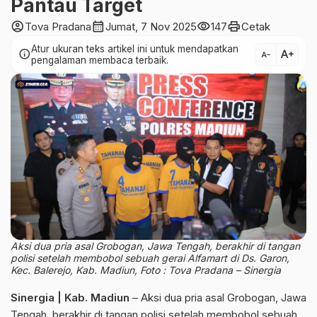
Pantau Target
account_circle
calendar_month
visibility
print
Tova Pradana
Jumat, 7 Nov 2025
147
Cetak
Atur ukuran teks artikel ini untuk mendapatkan
text_increase
info
text_decrease
pengalaman membaca terbaik.
Aksi dua pria asal Grobogan, Jawa Tengah, berakhir di tangan
polisi setelah membobol sebuah gerai Alfamart di Ds. Garon,
Kec. Balerejo, Kab. Madiun, Foto : Tova Pradana – Sinergia
Sinergia | Kab. Madiun
– Aksi dua pria asal Grobogan, Jawa
Tengah, berakhir di tangan polisi setelah membobol sebuah