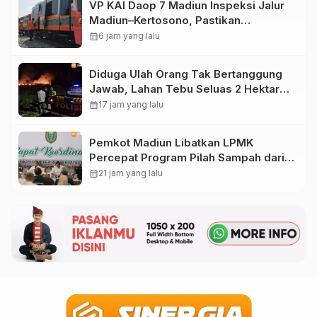
VP KAI Daop 7 Madiun Inspeksi Jalur
Madiun–Kertosono, Pastikan
Keselamatan Perjalanan Kereta Tetap
calendar_month
6 jam yang lalu
Optimal
Diduga Ulah Orang Tak Bertanggung
Jawab, Lahan Tebu Seluas 2 Hektare
di Plunturan Ponorogo Terbakar
calendar_month
17 jam yang lalu
Pemkot Madiun Libatkan LPMK
Percepat Program Pilah Sampah dari
Rumah, TPA Winongo Butuh
calendar_month
21 jam yang lalu
Penanganan Cepat