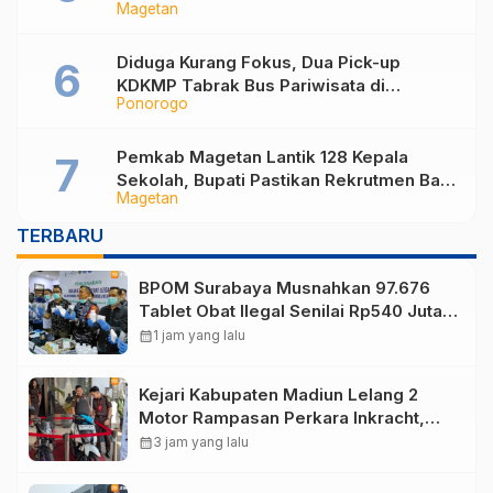
Magetan
Berlaku Surut dan Tekanan Fiskal
Diduga Kurang Fokus, Dua Pick-up
KDKMP Tabrak Bus Pariwisata di
Ponorogo
Sukorejo Ponorogo
Pemkab Magetan Lantik 128 Kepala
Sekolah, Bupati Pastikan Rekrutmen Baru
Magetan
Segera Dibuka untuk Isi Jabatan yang
Masih Kosong
TERBARU
BPOM Surabaya Musnahkan 97.676
Tablet Obat Ilegal Senilai Rp540 Juta,
Cegah Penyalahgunaan di Kalangan
calendar_month
1 jam yang lalu
Pelajar
Kejari Kabupaten Madiun Lelang 2
Motor Rampasan Perkara Inkracht,
Penawaran Dibuka 11 Agustus
calendar_month
3 jam yang lalu