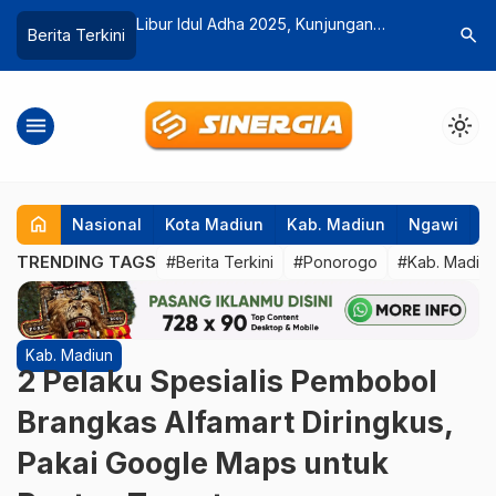
ukuhkan 254
Libur Idul Adha 2025, Kunjungan
Sengketa
search
Berita Terkini
Kelurahan Merah
Wisatawan ke Telaga Sarangan
Berakhir,
Tembus 24 Ribu Orang
Ujung Ta
menu
light_mode
home
Nasional
Kota Madiun
Kab. Madiun
Ngawi
P
TRENDING TAGS
#Berita Terkini
#Ponorogo
#Kab. Madiu
Kab. Madiun
2 Pelaku Spesialis Pembobol
Brangkas Alfamart Diringkus,
Pakai Google Maps untuk