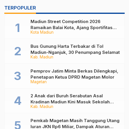
TERPOPULER
Madiun Street Competition 2026
Ramaikan Balai Kota, Ajang Sportifitas
Kota Madiun
Anak Muda dari Basket 3×3 hingga Mural
Bus Gunung Harta Terbakar di Tol
Madiun-Nganjuk, 30 Penumpang Selamat
Kab. Madiun
Pemprov Jatim Minta Berkas Dilengkapi,
Penetapan Ketua DPRD Magetan Molor
Magetan
2 Anak dari Buruh Serabutan Asal
Kradinan Madiun Kini Masuk Sekolah
Kab. Madiun
Rakyat
Pemkab Magetan Masih Tanggung Utang
Iuran JKN Rp6 Miliar, Dampak Aturan