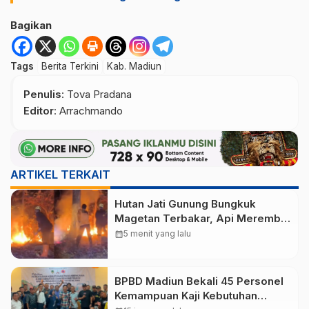
Bagikan
Tags
Berita Terkini
Kab. Madiun
Penulis
: Tova Pradana
Editor
: Arrachmando
ARTIKEL TERKAIT
Hutan Jati Gunung Bungkuk
Magetan Terbakar, Api Merembet
dari Parang Hill akibat Angin
calendar_month
5 menit yang lalu
Kencang
BPBD Madiun Bekali 45 Personel
Kemampuan Kaji Kebutuhan