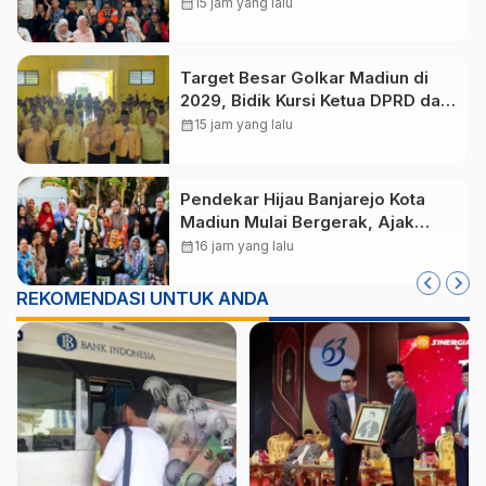
Pasca Bencana
calendar_month
15 jam yang lalu
Target Besar Golkar Madiun di
2029, Bidik Kursi Ketua DPRD dan
Usung Lagi Hari Wuryanto
calendar_month
15 jam yang lalu
Pendekar Hijau Banjarejo Kota
Madiun Mulai Bergerak, Ajak
Warga Pilah Sampah dari Rumah
calendar_month
16 jam yang lalu
REKOMENDASI UNTUK ANDA