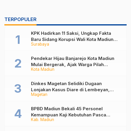
TERPOPULER
KPK Hadirkan 11 Saksi, Ungkap Fakta
Baru Sidang Korupsi Wali Kota Madiun
Surabaya
Nonaktif Maidi
Pendekar Hijau Banjarejo Kota Madiun
Mulai Bergerak, Ajak Warga Pilah
Kota Madiun
Sampah dari Rumah
Dinkes Magetan Selidiki Dugaan
Lonjakan Kasus Diare di Lembeyan,
Magetan
Lakukan Penyelidikan Epidemiologi
BPBD Madiun Bekali 45 Personel
Kemampuan Kaji Kebutuhan Pasca
Kab. Madiun
Bencana