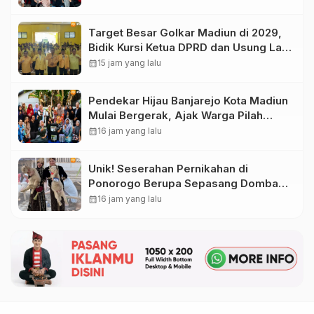
Target Besar Golkar Madiun di 2029,
Bidik Kursi Ketua DPRD dan Usung Lagi
Hari Wuryanto
calendar_month
15 jam yang lalu
Pendekar Hijau Banjarejo Kota Madiun
Mulai Bergerak, Ajak Warga Pilah
Sampah dari Rumah
calendar_month
16 jam yang lalu
Unik! Seserahan Pernikahan di
Ponorogo Berupa Sepasang Domba
Merino
calendar_month
16 jam yang lalu