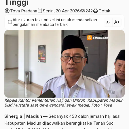
Tinggi
account_circle
calendar_month
visibility
print
Tova Pradana
Senin, 20 Apr 2026
242
Cetak
Atur ukuran teks artikel ini untuk mendapatkan
text_increase
info
text_decrease
pengalaman membaca terbaik.
Kepala Kantor Kementerian Haji dan Umroh Kabupaten Madiun
Bisri Mustafa saat diwawancarai awak media, Foto : Tova
Sinergia | Madiun
— Sebanyak 453 calon jemaah haji asal
Kabupaten Madiun dijadwalkan berangkat ke Tanah Suci