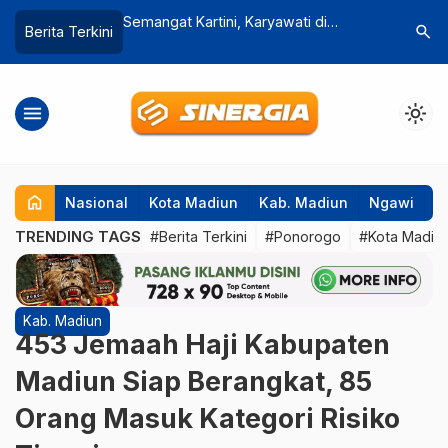
ryawati di
Ini Kesan Kolonel Inf Rama Pratama
Ratusan 
search
Berita Terkini
si Tertib Lalu
Sebagai Komandan Korem 081/DSJ
Kelola Ko
Magetan
menu
light_mode
home
Nasional
Kota Madiun
Kab. Madiun
Ngawi
P
TRENDING TAGS
#Berita Terkini
#Ponorogo
#Kota Madiu
Kab. Madiun
453 Jemaah Haji Kabupaten
Madiun Siap Berangkat, 85
Orang Masuk Kategori Risiko