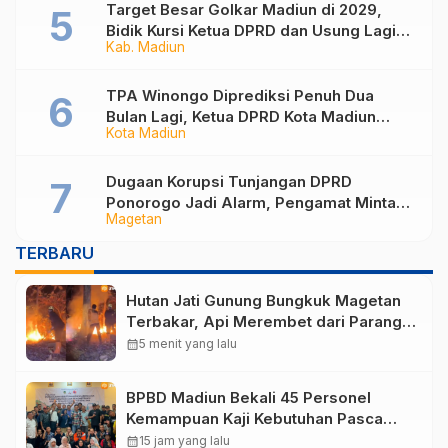
Target Besar Golkar Madiun di 2029,
Bidik Kursi Ketua DPRD dan Usung Lagi
Kab. Madiun
Hari Wuryanto
TPA Winongo Diprediksi Penuh Dua
Bulan Lagi, Ketua DPRD Kota Madiun
Kota Madiun
Desak Pemkot Percepat Penanganan
Sampah
Dugaan Korupsi Tunjangan DPRD
Ponorogo Jadi Alarm, Pengamat Minta
Magetan
Magetan Perkuat Tata Kelola
Administrasi
TERBARU
Hutan Jati Gunung Bungkuk Magetan
Terbakar, Api Merembet dari Parang
Hill akibat Angin Kencang
calendar_month
5 menit yang lalu
BPBD Madiun Bekali 45 Personel
Kemampuan Kaji Kebutuhan Pasca
Bencana
calendar_month
15 jam yang lalu