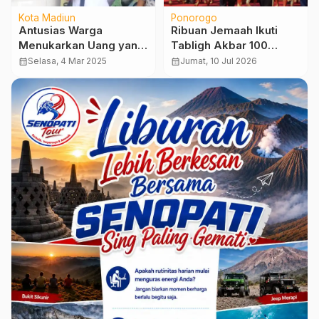
Kota Madiun
Ponorogo
Antusias Warga
Ribuan Jemaah Ikuti
Menukarkan Uang yang
Tabligh Akbar 100
Diadakan Bank
Tahun Gontor, Adi
calendar_month
Selasa, 4 Mar 2025
calendar_month
Jumat, 10 Jul 2026
Indonesia
Hidayat Dorong
Lahirnya Pembaru Umat