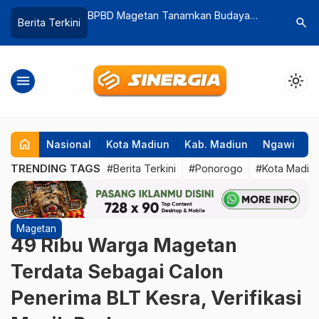
amkan Budaya
Mako Polsek Geger Madiun Tampil
Belasan
search
Berita Terkini
k Dini,
Baru Usai Renovasi, Kapolres
Madiun 
k Cuaca Ekstrem
Resmikan Fasilitas
Buas
menu
light_mode
home
Nasional
Kota Madiun
Kab. Madiun
Ngawi
P
TRENDING TAGS
#Berita Terkini
#Ponorogo
#Kota Madiu
Magetan
49 Ribu Warga Magetan
Terdata Sebagai Calon
Penerima BLT Kesra, Verifikasi