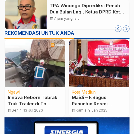
TPA Winongo Diprediksi Penuh
Dua Bulan Lagi, Ketua DPRD Kota
Madiun Desak Pemkot Percepat
calendar_month
7 jam yang lalu
Penanganan Sampah
REKOMENDASI UNTUK ANDA
Ngawi
Kota Madiun
Innova Reborn Tabrak
Maidi – F.Bagus
Truk Trailer di Tol
Panuntun Resmi
Ngawi, Satu
Ditetapkan Sebagai
calendar_month
Senin, 13 Jul 2026
calendar_month
Kamis, 9 Jan 2025
Penumpang Tewas
Walikota – Wakil
Walikota Madiun
Terpilih