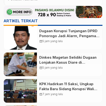
ARTIKEL TERKAIT
Dugaan Korupsi Tunjangan DPRD
Ponorogo Jadi Alarm, Pengamat
Minta Magetan Perkuat Tata
calendar_month
5 jam yang lalu
Kelola Administrasi
Dinkes Magetan Selidiki Dugaan
Lonjakan Kasus Diare di
Lembeyan, Lakukan Penyelidikan
calendar_month
5 jam yang lalu
Epidemiologi
KPK Hadirkan 11 Saksi, Ungkap
Fakta Baru Sidang Korupsi Wali
Kota Madiun Nonaktif Maidi
calendar_month
7 jam yang lalu