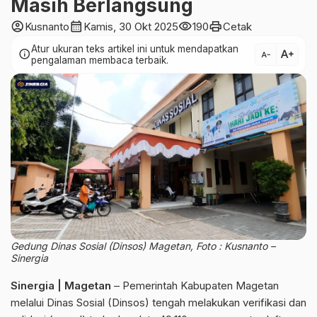
Masih Berlangsung
account_circle
calendar_month
visibility
print
Kusnanto
Kamis, 30 Okt 2025
190
Cetak
Atur ukuran teks artikel ini untuk mendapatkan
text_increase
info
text_decrease
pengalaman membaca terbaik.
Gedung Dinas Sosial (Dinsos) Magetan, Foto : Kusnanto –
Sinergia
Sinergia | Magetan
– Pemerintah Kabupaten Magetan
melalui Dinas Sosial (Dinsos) tengah melakukan verifikasi dan