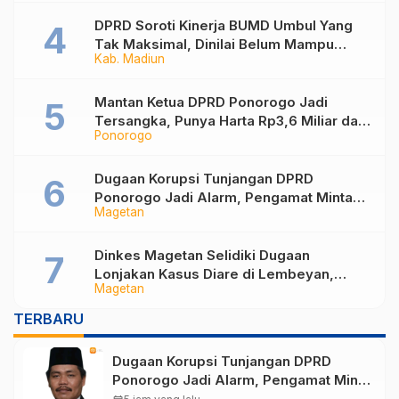
DPRD Soroti Kinerja BUMD Umbul Yang
Tak Maksimal, Dinilai Belum Mampu
Kab. Madiun
Hasilkan PAD
Mantan Ketua DPRD Ponorogo Jadi
Tersangka, Punya Harta Rp3,6 Miliar dan
Ponorogo
Utang Rp1,4 Miliar
Dugaan Korupsi Tunjangan DPRD
Ponorogo Jadi Alarm, Pengamat Minta
Magetan
Magetan Perkuat Tata Kelola
Administrasi
Dinkes Magetan Selidiki Dugaan
Lonjakan Kasus Diare di Lembeyan,
Magetan
Lakukan Penyelidikan Epidemiologi
TERBARU
Dugaan Korupsi Tunjangan DPRD
Ponorogo Jadi Alarm, Pengamat Minta
Magetan Perkuat Tata Kelola