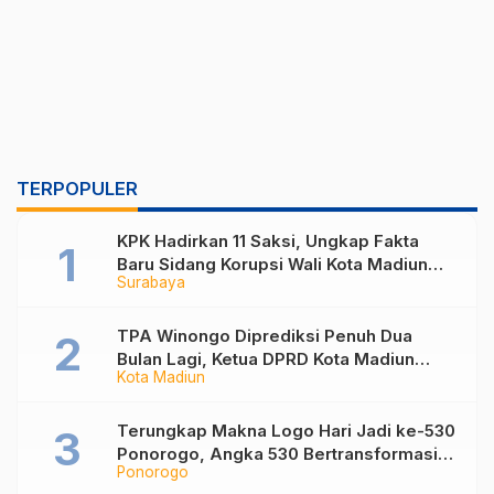
TERPOPULER
KPK Hadirkan 11 Saksi, Ungkap Fakta
Baru Sidang Korupsi Wali Kota Madiun
Surabaya
Nonaktif Maidi
TPA Winongo Diprediksi Penuh Dua
Bulan Lagi, Ketua DPRD Kota Madiun
Kota Madiun
Desak Pemkot Percepat Penanganan
Sampah
Terungkap Makna Logo Hari Jadi ke-530
Ponorogo, Angka 530 Bertransformasi
Ponorogo
Jadi Sekar Kinanthi