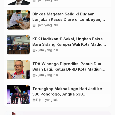
calendar_month
5 jam yang lalu
Administrasi
Dinkes Magetan Selidiki Dugaan
Lonjakan Kasus Diare di Lembeyan,
Lakukan Penyelidikan Epidemiologi
calendar_month
5 jam yang lalu
KPK Hadirkan 11 Saksi, Ungkap Fakta
Baru Sidang Korupsi Wali Kota Madiun
Nonaktif Maidi
calendar_month
7 jam yang lalu
TPA Winongo Diprediksi Penuh Dua
Bulan Lagi, Ketua DPRD Kota Madiun
Desak Pemkot Percepat Penanganan
calendar_month
7 jam yang lalu
Sampah
Terungkap Makna Logo Hari Jadi ke-
530 Ponorogo, Angka 530
Bertransformasi Jadi Sekar Kinanthi
calendar_month
11 jam yang lalu