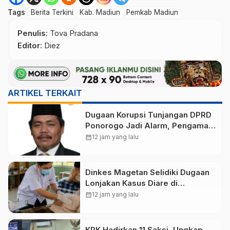
Tags
Berita Terkini
Kab. Madiun
Pemkab Madiun
Penulis
: Tova Pradana
Editor
: Diez
ARTIKEL TERKAIT
Dugaan Korupsi Tunjangan DPRD
Ponorogo Jadi Alarm, Pengamat
Minta Magetan Perkuat Tata
calendar_month
12 jam yang lalu
Kelola Administrasi
Dinkes Magetan Selidiki Dugaan
Lonjakan Kasus Diare di
Lembeyan, Lakukan Penyelidikan
calendar_month
12 jam yang lalu
Epidemiologi
KPK Hadirkan 11 Saksi, Ungkap