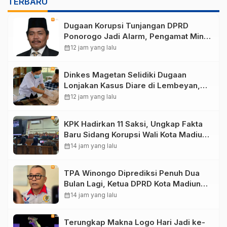
TERBARU
Dugaan Korupsi Tunjangan DPRD
Ponorogo Jadi Alarm, Pengamat Minta
Magetan Perkuat Tata Kelola
calendar_month
12 jam yang lalu
Administrasi
Dinkes Magetan Selidiki Dugaan
Lonjakan Kasus Diare di Lembeyan,
Lakukan Penyelidikan Epidemiologi
calendar_month
12 jam yang lalu
KPK Hadirkan 11 Saksi, Ungkap Fakta
Baru Sidang Korupsi Wali Kota Madiun
Nonaktif Maidi
calendar_month
14 jam yang lalu
TPA Winongo Diprediksi Penuh Dua
Bulan Lagi, Ketua DPRD Kota Madiun
Desak Pemkot Percepat Penanganan
calendar_month
14 jam yang lalu
Sampah
Terungkap Makna Logo Hari Jadi ke-