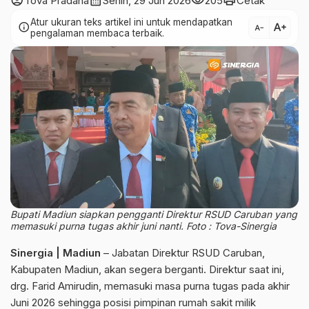
account_circle
calendar_month
visibility
print
Tova Pradana
Senin, 29 Jun 2026
205
Cetak
Atur ukuran teks artikel ini untuk mendapatkan
text_increase
info
text_decrease
pengalaman membaca terbaik.
Bupati Madiun siapkan pengganti Direktur RSUD Caruban yang
memasuki purna tugas akhir juni nanti. Foto : Tova-Sinergia
Sinergia | Madiun
– Jabatan Direktur RSUD Caruban,
Kabupaten Madiun, akan segera berganti. Direktur saat ini,
drg. Farid Amirudin, memasuki masa purna tugas pada akhir
Juni 2026 sehingga posisi pimpinan rumah sakit milik