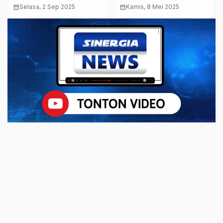
untuk Ambil Alih Kios
Jalan Menuju Telaga
calendar_month
Selasa, 2 Sep 2025
calendar_month
Kamis, 8 Mei 2025
Kosong Pasar Baru
Sarangan, Listrik Padam
Magetan