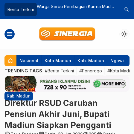
erbu Pembagian Kurma Muda
Wagiyem, Nenek 66 Tahun Asal
search
Berita Terkini
Diyakini Bisa Tingkatkan
Magetan yang Bertahan dengan Kes
an
Sabut Kelapa
menu
light_mode
home
Nasional
Kota Madiun
Kab. Madiun
Ngawi
P
TRENDING TAGS
#Berita Terkini
#Ponorogo
#Kota Madiu
Kab. Madiun
Direktur RSUD Caruban
Pensiun Akhir Juni, Bupati
Madiun Siapkan Pengganti