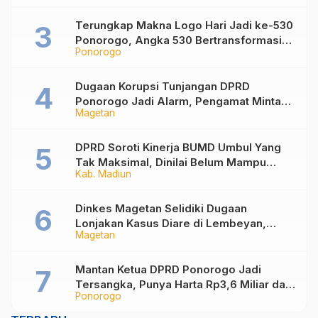
Sampah
Terungkap Makna Logo Hari Jadi ke-530
Ponorogo, Angka 530 Bertransformasi
Ponorogo
Jadi Sekar Kinanthi
Dugaan Korupsi Tunjangan DPRD
Ponorogo Jadi Alarm, Pengamat Minta
Magetan
Magetan Perkuat Tata Kelola
Administrasi
DPRD Soroti Kinerja BUMD Umbul Yang
Tak Maksimal, Dinilai Belum Mampu
Kab. Madiun
Hasilkan PAD
Dinkes Magetan Selidiki Dugaan
Lonjakan Kasus Diare di Lembeyan,
Magetan
Lakukan Penyelidikan Epidemiologi
Mantan Ketua DPRD Ponorogo Jadi
Tersangka, Punya Harta Rp3,6 Miliar dan
Ponorogo
Utang Rp1,4 Miliar