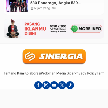
530 Ponorogo, Angka 530
Bertransformasi Jadi Sekar Kinanthi
calendar_month
17 jam yang lalu
Tentang Kami
Kolaborasi
Pedoman Media Siber
Privacy Policy
Terms 
Sinergia Mediatama - Bersinergi dan Menginspirasi
© 2026 PT. ION Positif Globalindo | All right reserved