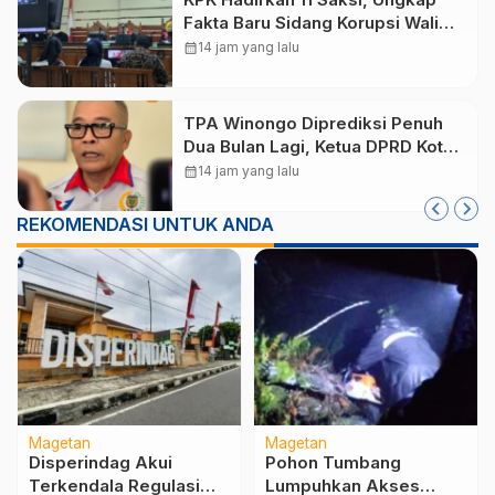
Fakta Baru Sidang Korupsi Wali
Kota Madiun Nonaktif Maidi
calendar_month
14 jam yang lalu
TPA Winongo Diprediksi Penuh
Dua Bulan Lagi, Ketua DPRD Kota
Madiun Desak Pemkot Percepat
calendar_month
14 jam yang lalu
Penanganan Sampah
REKOMENDASI UNTUK ANDA
Magetan
Magetan
Disperindag Akui
Pohon Tumbang
Terkendala Regulasi
Lumpuhkan Akses