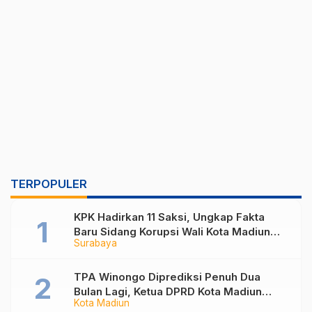
TERPOPULER
KPK Hadirkan 11 Saksi, Ungkap Fakta
Baru Sidang Korupsi Wali Kota Madiun
Surabaya
Nonaktif Maidi
TPA Winongo Diprediksi Penuh Dua
Bulan Lagi, Ketua DPRD Kota Madiun
Kota Madiun
Desak Pemkot Percepat Penanganan