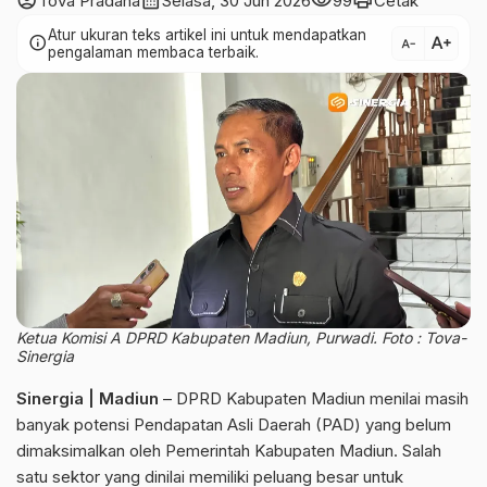
account_circle
calendar_month
visibility
print
Tova Pradana
Selasa, 30 Jun 2026
99
Cetak
Atur ukuran teks artikel ini untuk mendapatkan
text_increase
info
text_decrease
pengalaman membaca terbaik.
Ketua Komisi A DPRD Kabupaten Madiun, Purwadi. Foto : Tova-
Sinergia
Sinergia | Madiun
– DPRD Kabupaten Madiun menilai masih
banyak potensi Pendapatan Asli Daerah (PAD) yang belum
dimaksimalkan oleh Pemerintah Kabupaten Madiun. Salah
satu sektor yang dinilai memiliki peluang besar untuk