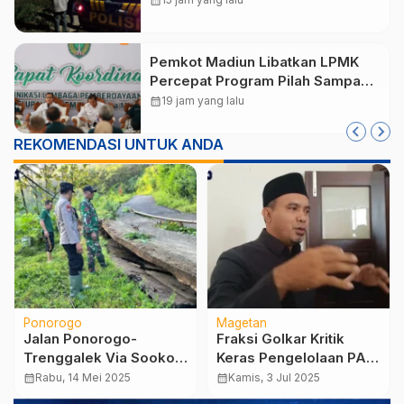
calendar_month
Ponorogo Terbakar
Pemkot Madiun Libatkan LPMK
Percepat Program Pilah Sampah
dari Rumah, TPA Winongo Butuh
calendar_month
19 jam yang lalu
Penanganan Cepat
REKOMENDASI UNTUK ANDA
Ponorogo
Magetan
Jalan Ponorogo-
Fraksi Golkar Kritik
Trenggalek Via Sooko
Keras Pengelolaan PAD
Longsor, Akses Untuk
Magetan, Soroti PDAM
calendar_month
Rabu, 14 Mei 2025
calendar_month
Kamis, 3 Jul 2025
Roda Empat Tutup Total
dan Sistem Retribusi