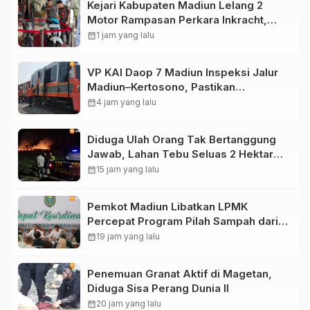
Kejari Kabupaten Madiun Lelang 2
Motor Rampasan Perkara Inkracht,
Penawaran Dibuka 11 Agustus
calendar_month
1 jam yang lalu
VP KAI Daop 7 Madiun Inspeksi Jalur
Madiun–Kertosono, Pastikan
Keselamatan Perjalanan Kereta Tetap
calendar_month
4 jam yang lalu
Optimal
Diduga Ulah Orang Tak Bertanggung
Jawab, Lahan Tebu Seluas 2 Hektare
di Plunturan Ponorogo Terbakar
calendar_month
15 jam yang lalu
Pemkot Madiun Libatkan LPMK
Percepat Program Pilah Sampah dari
Rumah, TPA Winongo Butuh
calendar_month
19 jam yang lalu
Penanganan Cepat
Penemuan Granat Aktif di Magetan,
Diduga Sisa Perang Dunia II
calendar_month
20 jam yang lalu