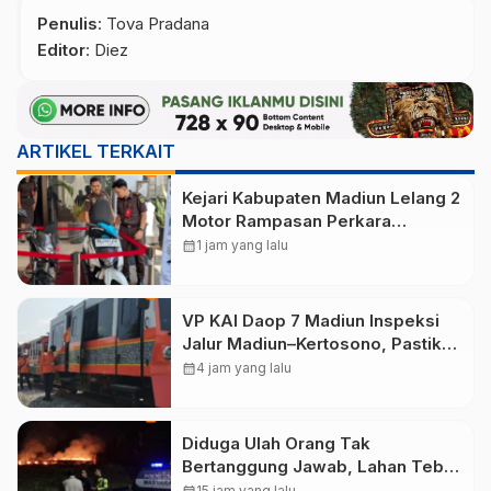
Penulis
: Tova Pradana
Editor
: Diez
ARTIKEL TERKAIT
Kejari Kabupaten Madiun Lelang 2
Motor Rampasan Perkara
Inkracht, Penawaran Dibuka 11
calendar_month
1 jam yang lalu
Agustus
VP KAI Daop 7 Madiun Inspeksi
Jalur Madiun–Kertosono, Pastikan
Keselamatan Perjalanan Kereta
calendar_month
4 jam yang lalu
Tetap Optimal
Diduga Ulah Orang Tak
Bertanggung Jawab, Lahan Tebu
Seluas 2 Hektare di Plunturan
15 jam yang lalu