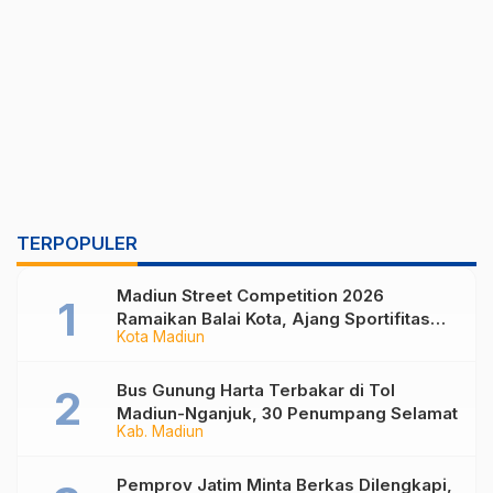
TERPOPULER
Madiun Street Competition 2026
Ramaikan Balai Kota, Ajang Sportifitas
Kota Madiun
Anak Muda dari Basket 3×3 hingga Mural
Bus Gunung Harta Terbakar di Tol
Madiun-Nganjuk, 30 Penumpang Selamat
Kab. Madiun
Pemprov Jatim Minta Berkas Dilengkapi,