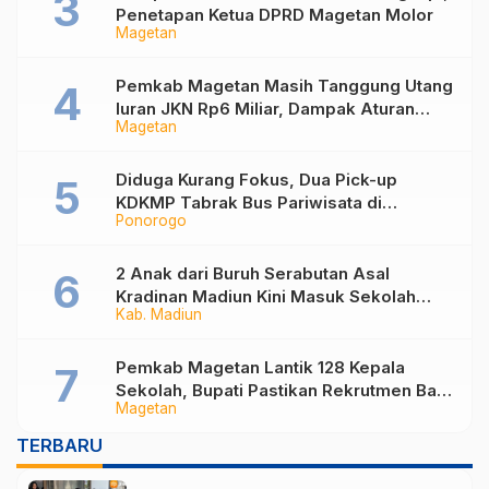
Penetapan Ketua DPRD Magetan Molor
Magetan
Pemkab Magetan Masih Tanggung Utang
Iuran JKN Rp6 Miliar, Dampak Aturan
Magetan
Berlaku Surut dan Tekanan Fiskal
Diduga Kurang Fokus, Dua Pick-up
KDKMP Tabrak Bus Pariwisata di
Ponorogo
Sukorejo Ponorogo
2 Anak dari Buruh Serabutan Asal
Kradinan Madiun Kini Masuk Sekolah
Kab. Madiun
Rakyat
Pemkab Magetan Lantik 128 Kepala
Sekolah, Bupati Pastikan Rekrutmen Baru
Magetan
Segera Dibuka untuk Isi Jabatan yang
Masih Kosong
TERBARU