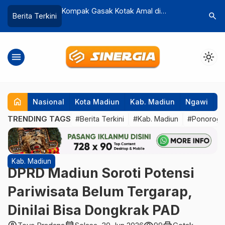
an, Suarakan
Kompak Gasak Kotak Amal di
Kecelakaa
search
Berita Terkini
Harapan Bersama
Ponorogo, Aksi Dua Pelaku Terekam
Mobil 7 
CCTV
menu
light_mode
home
Nasional
Kota Madiun
Kab. Madiun
Ngawi
P
TRENDING TAGS
#Berita Terkini
#Kab. Madiun
#Ponorog
Kab. Madiun
DPRD Madiun Soroti Potensi
Pariwisata Belum Tergarap,
Dinilai Bisa Dongkrak PAD