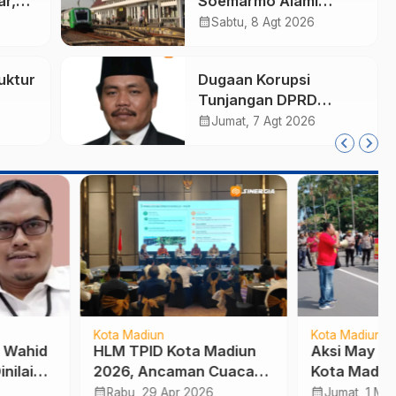
r,
Soemarmo Alami
Gangguan, 5 KA Ikut
calendar_month
Sabtu, 8 Agt 2026
Terdampak
uktur
Dugaan Korupsi
Tunjangan DPRD
atim
Ponorogo Jadi Alarm,
calendar_month
Jumat, 7 Agt 2026
RI
Pengamat Minta
Magetan Perkuat Tata
Kelola Administrasi
Madiun
Kota Madiun
TPID Kota Madiun
Aksi May Day 2026 di
, Ancaman Cuaca
Kota Madiun, Buruh
Geopolitik Jadi
Soroti Kesenjangan Upah
calendar_month
u, 29 Apr 2026
Jumat, 1 Mei 2026