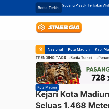
rik Saat Ditinggal Berlibur ke
Siswa MTSN Kabupaten Madi
Berita Terkini
home
Nasional
Kota Madiun
Kab. Ma
TRENDING TAGS
#Berita Terkini
#Ponor
Kota Madiun
Kejari Kota Madiu
Seluas 1.468 Mete