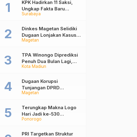
KPK Hadirkan 11 Saksi,
Ungkap Fakta Baru
Surabaya
Sidang Korupsi Wali Kota
Madiun Nonaktif Maidi
Dinkes Magetan Selidiki
Dugaan Lonjakan Kasus
Magetan
Diare di Lembeyan,
Lakukan Penyelidikan
Epidemiologi
TPA Winongo Diprediksi
Penuh Dua Bulan Lagi,
Kota Madiun
Ketua DPRD Kota Madiun
Desak Pemkot Percepat
Penanganan Sampah
Dugaan Korupsi
Tunjangan DPRD
Magetan
Ponorogo Jadi Alarm,
Pengamat Minta Magetan
Perkuat Tata Kelola
Terungkap Makna Logo
Administrasi
Hari Jadi ke-530
Ponorogo
Ponorogo, Angka 530
Bertransformasi Jadi
Sekar Kinanthi
PRI Targetkan Struktur