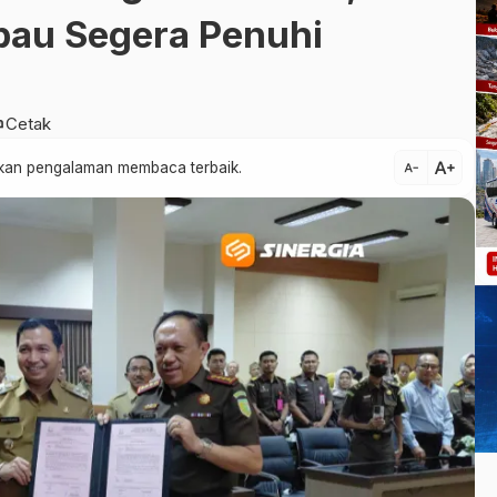
au Segera Penuhi
nt
Cetak
text_increase
atkan pengalaman membaca terbaik.
text_decrease