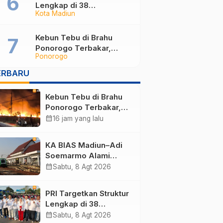
Lengkap di 38
Kota Madiun
Kabupaten/Kota Jatim
dan 75 Kursi DPR RI pada
Pemilu 2029
Kebun Tebu di Brahu
Ponorogo Terbakar,
Ponorogo
Puluhan Hektare Dilalap
Api
ERBARU
Kebun Tebu di Brahu
Ponorogo Terbakar,
Puluhan Hektare
calendar_month
16 jam yang lalu
Dilalap Api
KA BIAS Madiun–Adi
Soemarmo Alami
Gangguan, 5 KA Ikut
calendar_month
Sabtu, 8 Agt 2026
Terdampak
PRI Targetkan Struktur
Lengkap di 38
Kabupaten/Kota Jatim
calendar_month
Sabtu, 8 Agt 2026