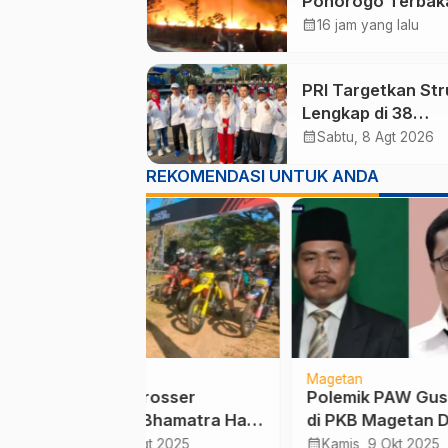
Ponorogo Terbaka
Puluhan Hektare
calendar_month
16 jam yang lalu
Dilalap Api
PRI Targetkan Str
Lengkap di 38
Kabupaten/Kota J
calendar_month
Sabtu, 8 Agt 2026
dan 75 Kursi DPR 
REKOMENDASI UNTUK ANDA
pada Pemilu 2029
Magetan
Kota 
rosser
Polemik PAW Gus Wahid
HLM 
Bhamatra Hard
di PKB Magetan Dinilai
2026
 Lereng Gunung
Sarat Muatan Politik
dan 
calendar_month
calendar_month
gt 2025
Kamis, 9 Okt 2025
Rab