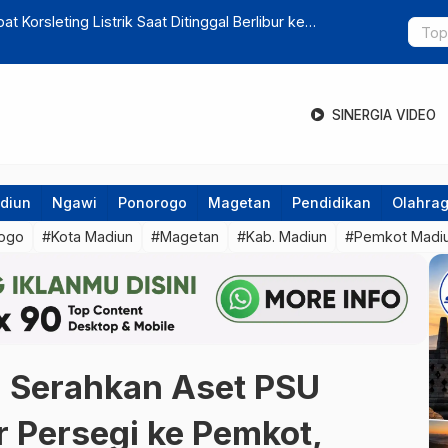
un Olah Sampah Plastik Jadi Paving Block
Lavani Na
SINERGIA VIDEO
diun
Ngawi
Ponorogo
Magetan
Pendidikan
Olahra
ogo
#Kota Madiun
#Magetan
#Kab. Madiun
#Pemkot Madi
n Serahkan Aset PSU
r Persegi ke Pemkot,