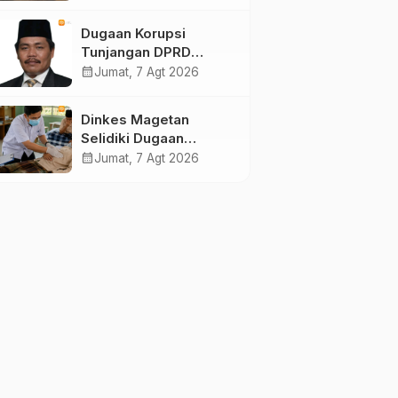
dan 75 Kursi DPR RI
pada Pemilu 2029
Dugaan Korupsi
Tunjangan DPRD
Ponorogo Jadi Alarm,
calendar_month
Jumat, 7 Agt 2026
Pengamat Minta
Magetan Perkuat Tata
Dinkes Magetan
Kelola Administrasi
Selidiki Dugaan
Lonjakan Kasus Diare
calendar_month
Jumat, 7 Agt 2026
di Lembeyan, Lakukan
Penyelidikan
Epidemiologi