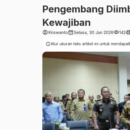
Pengembang Diimb
Kewajiban
account_circle
calendar_month
visibility
pri
Kriswanto
Selasa, 30 Jun 2026
142
info
Atur ukuran teks artikel ini untuk mendap