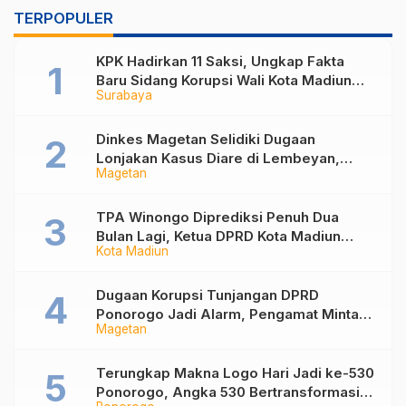
TERPOPULER
KPK Hadirkan 11 Saksi, Ungkap Fakta
Baru Sidang Korupsi Wali Kota Madiun
Surabaya
Nonaktif Maidi
Dinkes Magetan Selidiki Dugaan
Lonjakan Kasus Diare di Lembeyan,
Magetan
Lakukan Penyelidikan Epidemiologi
TPA Winongo Diprediksi Penuh Dua
Bulan Lagi, Ketua DPRD Kota Madiun
Kota Madiun
Desak Pemkot Percepat Penanganan
Sampah
Dugaan Korupsi Tunjangan DPRD
Ponorogo Jadi Alarm, Pengamat Minta
Magetan
Magetan Perkuat Tata Kelola
Administrasi
Terungkap Makna Logo Hari Jadi ke-530
Ponorogo, Angka 530 Bertransformasi