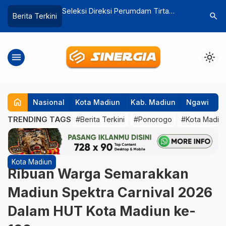
umdam Tirta
Bakal Ada Kejutan Yang Baru di PSC,
Longsor P
search
Berita Terkini
…
diun Masuk Tahap
Apakah Itu.?
DPRD Pon
a Segera Wawancara
Cepat
menu
light_mode
home
Nasional
Kota Madiun
Kab. Madiun
Ngawi
P
TRENDING TAGS
#Berita Terkini
#Ponorogo
#Kota Madiu
Kota Madiun
Ribuan Warga Semarakkan
Madiun Spektra Carnival 2026
Dalam HUT Kota Madiun ke-