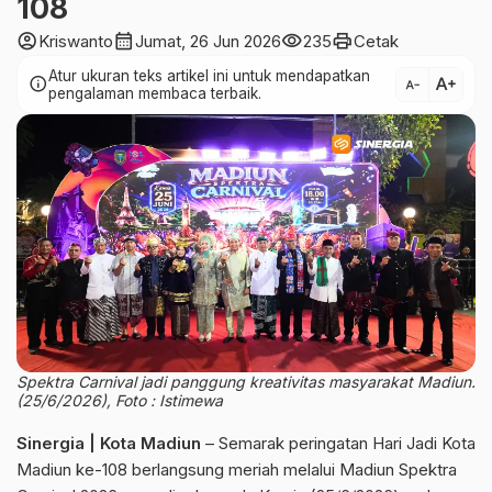
108
account_circle
calendar_month
visibility
print
Kriswanto
Jumat, 26 Jun 2026
235
Cetak
Atur ukuran teks artikel ini untuk mendapatkan
text_increase
info
text_decrease
pengalaman membaca terbaik.
Spektra Carnival jadi panggung kreativitas masyarakat Madiun.
(25/6/2026), Foto : Istimewa
Sinergia | Kota Madiun
– Semarak peringatan Hari Jadi Kota
Madiun ke-108 berlangsung meriah melalui Madiun Spektra