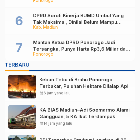
Ponorogo
Jadi Sekar Kinanthi
DPRD Soroti Kinerja BUMD Umbul Yang
Tak Maksimal, Dinilai Belum Mampu
Kab. Madiun
Hasilkan PAD
Mantan Ketua DPRD Ponorogo Jadi
Tersangka, Punya Harta Rp3,6 Miliar dan
Ponorogo
Utang Rp1,4 Miliar
TERBARU
Kebun Tebu di Brahu Ponorogo
Terbakar, Puluhan Hektare Dilalap Api
calendar_month
6 jam yang lalu
KA BIAS Madiun–Adi Soemarmo Alami
Gangguan, 5 KA Ikut Terdampak
calendar_month
14 jam yang lalu