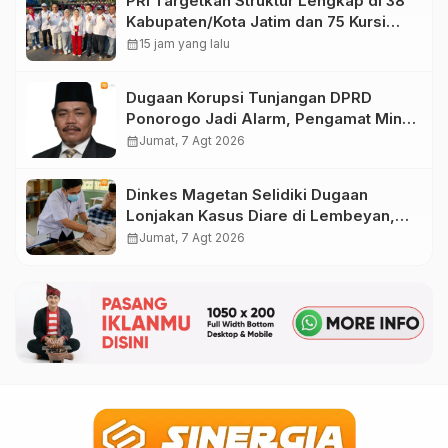
PRI Targetkan Struktur Lengkap di 38
Kabupaten/Kota Jatim dan 75 Kursi
DPR RI pada Pemilu 2029
calendar_month
15 jam yang lalu
Dugaan Korupsi Tunjangan DPRD
Ponorogo Jadi Alarm, Pengamat Minta
Magetan Perkuat Tata Kelola
calendar_month
Jumat, 7 Agt 2026
Administrasi
Dinkes Magetan Selidiki Dugaan
Lonjakan Kasus Diare di Lembeyan,
Lakukan Penyelidikan Epidemiologi
calendar_month
Jumat, 7 Agt 2026