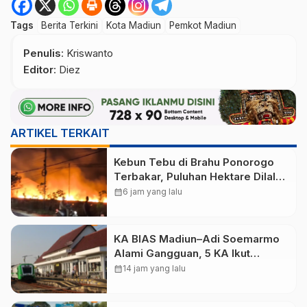
Tags
Berita Terkini
Kota Madiun
Pemkot Madiun
Penulis
: Kriswanto
Editor
: Diez
ARTIKEL TERKAIT
Kebun Tebu di Brahu Ponorogo
Terbakar, Puluhan Hektare Dilalap
Api
calendar_month
6 jam yang lalu
KA BIAS Madiun–Adi Soemarmo
Alami Gangguan, 5 KA Ikut
Terdampak
calendar_month
14 jam yang lalu