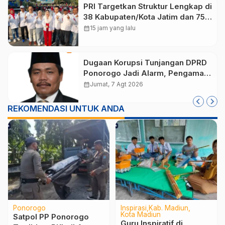
PRI Targetkan Struktur Lengkap di
38 Kabupaten/Kota Jatim dan 75
Kursi DPR RI pada Pemilu 2029
calendar_month
15 jam yang lalu
Dugaan Korupsi Tunjangan DPRD
Ponorogo Jadi Alarm, Pengamat
Minta Magetan Perkuat Tata
calendar_month
Jumat, 7 Agt 2026
Kelola Administrasi
REKOMENDASI UNTUK ANDA
Ponorogo
Inspirasi
Kab. Madiun
Kota Madiun
Satpol PP Ponorogo
Guru Inspiratif di