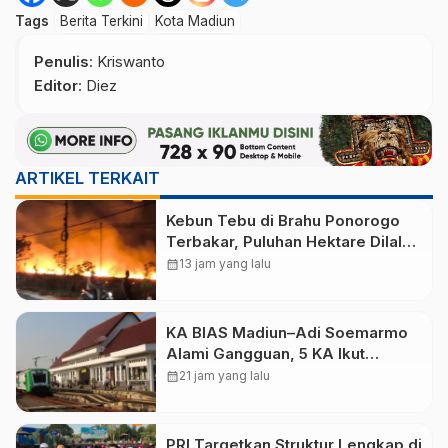
Tags
Berita Terkini
Kota Madiun
Penulis
: Kriswanto
Editor
: Diez
ARTIKEL TERKAIT
Kebun Tebu di Brahu Ponorogo
Terbakar, Puluhan Hektare Dilalap
Api
calendar_month
13 jam yang lalu
KA BIAS Madiun–Adi Soemarmo
Alami Gangguan, 5 KA Ikut
Terdampak
calendar_month
21 jam yang lalu
PRI Targetkan Struktur Lengkap di