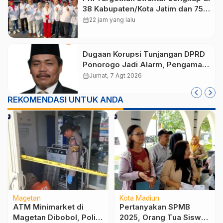
38 Kabupaten/Kota Jatim dan 75
Kursi DPR RI pada Pemilu 2029
calendar_month
22 jam yang lalu
Dugaan Korupsi Tunjangan DPRD
Ponorogo Jadi Alarm, Pengamat
Minta Magetan Perkuat Tata
calendar_month
Jumat, 7 Agt 2026
Kelola Administrasi
REKOMENDASI UNTUK ANDA
Magetan
Kota Madiun
ATM Minimarket di
Pertanyakan SPMB
Magetan Dibobol, Polisi
2025, Orang Tua Siswa