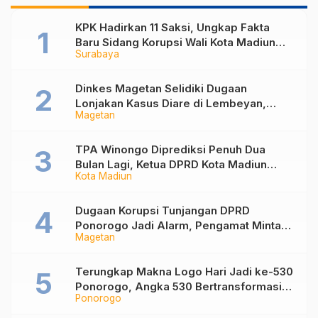
KPK Hadirkan 11 Saksi, Ungkap Fakta
Baru Sidang Korupsi Wali Kota Madiun
Surabaya
Nonaktif Maidi
Dinkes Magetan Selidiki Dugaan
Lonjakan Kasus Diare di Lembeyan,
Magetan
Lakukan Penyelidikan Epidemiologi
TPA Winongo Diprediksi Penuh Dua
Bulan Lagi, Ketua DPRD Kota Madiun
Kota Madiun
Desak Pemkot Percepat Penanganan
Sampah
Dugaan Korupsi Tunjangan DPRD
Ponorogo Jadi Alarm, Pengamat Minta
Magetan
Magetan Perkuat Tata Kelola
Administrasi
Terungkap Makna Logo Hari Jadi ke-530
Ponorogo, Angka 530 Bertransformasi
Ponorogo
Jadi Sekar Kinanthi