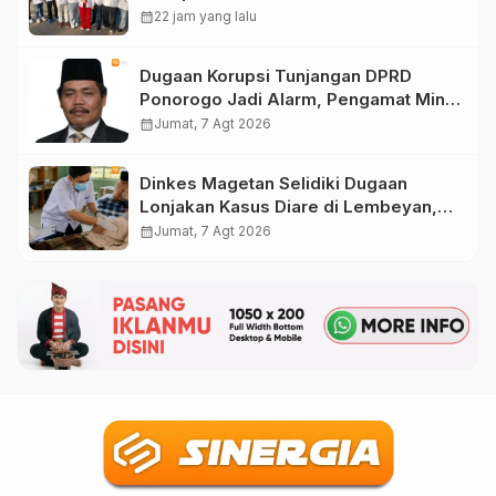
DPR RI pada Pemilu 2029
calendar_month
22 jam yang lalu
Dugaan Korupsi Tunjangan DPRD
Ponorogo Jadi Alarm, Pengamat Minta
Magetan Perkuat Tata Kelola
calendar_month
Jumat, 7 Agt 2026
Administrasi
Dinkes Magetan Selidiki Dugaan
Lonjakan Kasus Diare di Lembeyan,
Lakukan Penyelidikan Epidemiologi
calendar_month
Jumat, 7 Agt 2026