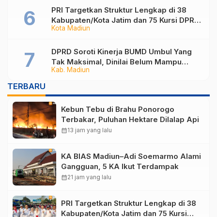
PRI Targetkan Struktur Lengkap di 38
Kabupaten/Kota Jatim dan 75 Kursi DPR
Kota Madiun
RI pada Pemilu 2029
DPRD Soroti Kinerja BUMD Umbul Yang
Tak Maksimal, Dinilai Belum Mampu
Kab. Madiun
Hasilkan PAD
TERBARU
Kebun Tebu di Brahu Ponorogo
Terbakar, Puluhan Hektare Dilalap Api
calendar_month
13 jam yang lalu
KA BIAS Madiun–Adi Soemarmo Alami
Gangguan, 5 KA Ikut Terdampak
calendar_month
21 jam yang lalu
PRI Targetkan Struktur Lengkap di 38
Kabupaten/Kota Jatim dan 75 Kursi