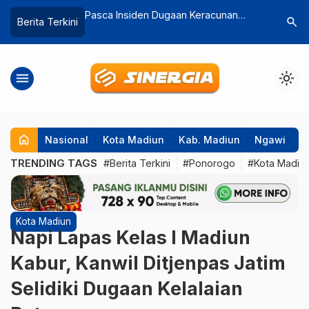
imbe Ponorogo Mati
Pasca Insiden Dugaan Keracunan
Caruban L
search
Berita Terkini
MBG, Pemkot Madiun Perkuat
Disabilit
Pengawasan SPPG
menu
light_mode
home
Nasional
Kota Madiun
Kab. Madiun
Ngawi
P
TRENDING TAGS
#Berita Terkini
#Ponorogo
#Kota Madiu
Kota Madiun
Napi Lapas Kelas I Madiun
Kabur, Kanwil Ditjenpas Jatim
Selidiki Dugaan Kelalaian