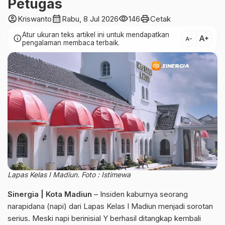
Petugas
account_circle
calendar_month
visibility
print
Kriswanto
Rabu, 8 Jul 2026
146
Cetak
Atur ukuran teks artikel ini untuk mendapatkan
text_increase
info
text_decrease
pengalaman membaca terbaik.
Lapas Kelas I Madiun. Foto : Istimewa
Sinergia | Kota Madiun
– Insiden kaburnya seorang
narapidana (napi) dari Lapas Kelas I Madiun menjadi sorotan
serius. Meski napi berinisial Y berhasil ditangkap kembali