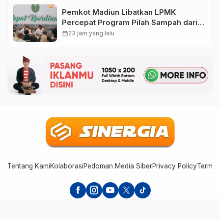
Pemkot Madiun Libatkan LPMK
Percepat Program Pilah Sampah dari
Rumah, TPA Winongo Butuh
calendar_month
23 jam yang lalu
Penanganan Cepat
Tentang Kami
Kolaborasi
Pedoman Media Siber
Privacy Policy
Terms 