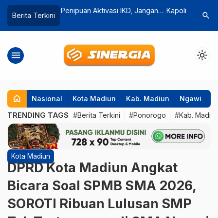
vasi IKD, Jangan
Kapolres Magetan Pimpin Panen Raya
Sapi Kur
search
Berita Terkini
…
di WA atau Telepon
Jagung Serentak, Tegaskan
Disembel
Dukungan terhadap Swasembada
Pembagia
Pangan 2026
Baitussa
menu
light_mode
home
Nasional
Kota Madiun
Kab. Madiun
Ngawi
P
TRENDING TAGS
#Berita Terkini
#Ponorogo
#Kab. Madiu
Kota Madiun
DPRD Kota Madiun Angkat
Bicara Soal SPMB SMA 2026,
SOROTI Ribuan Lulusan SMP