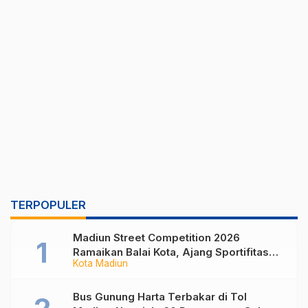
TERPOPULER
Madiun Street Competition 2026
Ramaikan Balai Kota, Ajang Sportifitas
Kota Madiun
Anak Muda dari Basket 3×3 hingga Mural
Bus Gunung Harta Terbakar di Tol