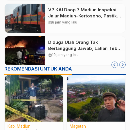
VP KAI Daop 7 Madiun Inspeksi
Jalur Madiun–Kertosono, Pastikan
Keselamatan Perjalanan Kereta
calendar_month
8 jam yang lalu
Tetap Optimal
Diduga Ulah Orang Tak
Bertanggung Jawab, Lahan Tebu
Seluas 2 Hektare di Plunturan
calendar_month
19 jam yang lalu
Ponorogo Terbakar
REKOMENDASI UNTUK ANDA
Kab. Madiun
Magetan