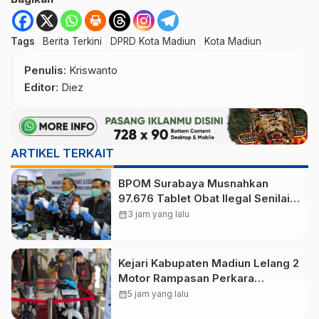
Tags
Berita Terkini
DPRD Kota Madiun
Kota Madiun
Penulis
: Kriswanto
Editor
: Diez
ARTIKEL TERKAIT
BPOM Surabaya Musnahkan
97.676 Tablet Obat Ilegal Senilai
Rp540 Juta, Cegah
calendar_month
3 jam yang lalu
Penyalahgunaan di Kalangan
Pelajar
Kejari Kabupaten Madiun Lelang 2
Motor Rampasan Perkara
Inkracht, Penawaran Dibuka 11
calendar_month
5 jam yang lalu
Agustus