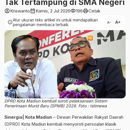
Tak Tertampung di SMA Negeri
account_circle
calendar_month
visibility
print
Kriswanto
Kamis, 2 Jul 2026
196
Cetak
Atur ukuran teks artikel ini untuk mendapatkan
text_increase
info
text_decrease
pengalaman membaca terbaik.
DPRD Kota Madiun kembali soroti pelaksanaan Sistem
Penerimaan Murid Baru (SPMB) 2026. Foto : Istimewa
Sinergia| Kota Madiun
– Dewan Perwakilan Rakyat Daerah
(DPRD) Kota Madiun kembali menyoroti persoalan klasik