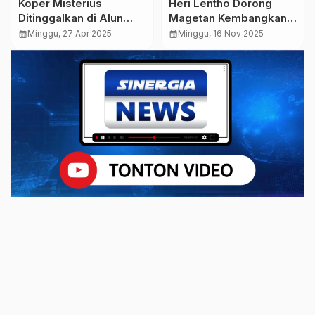
Koper Misterius
Heri Lentho Dorong
Ditinggalkan di Alun
Magetan Kembangkan
Alun Caruban, Polisi
Event Wisata Nasional
calendar_month
Minggu, 27 Apr 2025
calendar_month
Minggu, 16 Nov 2025
Pasang Police Line
Berbasis Budaya Lokal