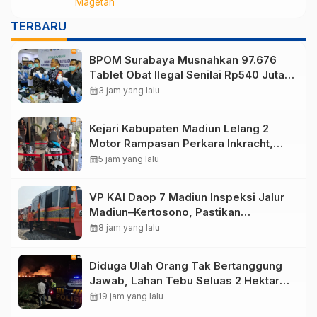
Magetan
Segera Dibuka untuk Isi Jabatan yang
Masih Kosong
TERBARU
BPOM Surabaya Musnahkan 97.676
Tablet Obat Ilegal Senilai Rp540 Juta,
Cegah Penyalahgunaan di Kalangan
calendar_month
3 jam yang lalu
Pelajar
Kejari Kabupaten Madiun Lelang 2
Motor Rampasan Perkara Inkracht,
Penawaran Dibuka 11 Agustus
calendar_month
5 jam yang lalu
VP KAI Daop 7 Madiun Inspeksi Jalur
Madiun–Kertosono, Pastikan
Keselamatan Perjalanan Kereta Tetap
calendar_month
8 jam yang lalu
Optimal
Diduga Ulah Orang Tak Bertanggung
Jawab, Lahan Tebu Seluas 2 Hektare
di Plunturan Ponorogo Terbakar
calendar_month
19 jam yang lalu