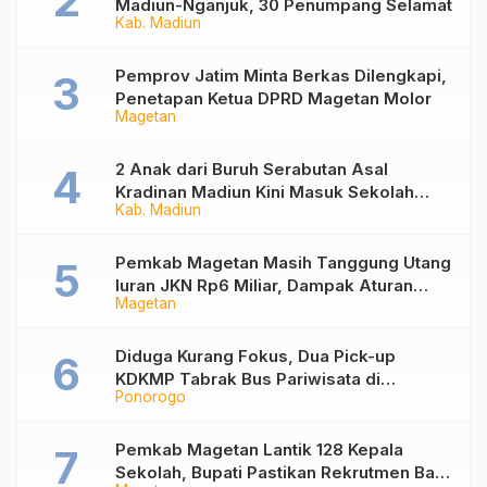
Madiun-Nganjuk, 30 Penumpang Selamat
Kab. Madiun
Pemprov Jatim Minta Berkas Dilengkapi,
Penetapan Ketua DPRD Magetan Molor
Magetan
2 Anak dari Buruh Serabutan Asal
Kradinan Madiun Kini Masuk Sekolah
Kab. Madiun
Rakyat
Pemkab Magetan Masih Tanggung Utang
Iuran JKN Rp6 Miliar, Dampak Aturan
Magetan
Berlaku Surut dan Tekanan Fiskal
Diduga Kurang Fokus, Dua Pick-up
KDKMP Tabrak Bus Pariwisata di
Ponorogo
Sukorejo Ponorogo
Pemkab Magetan Lantik 128 Kepala
Sekolah, Bupati Pastikan Rekrutmen Baru