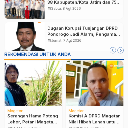
38 Kabupaten/Kota Jatim dan 75
Kursi DPR RI pada Pemilu 2029
calendar_month
Sabtu, 8 Agt 2026
Dugaan Korupsi Tunjangan DPRD
Ponorogo Jadi Alarm, Pengamat
Minta Magetan Perkuat Tata
calendar_month
Jumat, 7 Agt 2026
Kelola Administrasi
REKOMENDASI UNTUK ANDA
Magetan
Magetan
Serangan Hama Potong
Komisi A DPRD Magetan
Leher, Petani Magetan
Nilai Hibah Lahan untuk
Panen Dini dan Merugi
Kampus Unesa Jadi