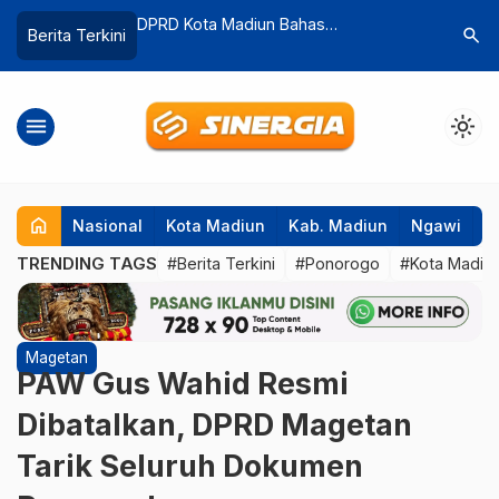
Bahas
Terjepit Harga Minyak Goreng,
Polsek Pa
search
Berita Terkini
…
n APBD 2025,
Pengrajin Lempeng Magetan Kurangi
Balap Lia
 Miliar Jadi
Isi dan Naikkan Harga Demi Bertahan
menu
light_mode
home
Nasional
Kota Madiun
Kab. Madiun
Ngawi
P
TRENDING TAGS
#Berita Terkini
#Ponorogo
#Kota Madiu
Magetan
PAW Gus Wahid Resmi
Dibatalkan, DPRD Magetan
Tarik Seluruh Dokumen