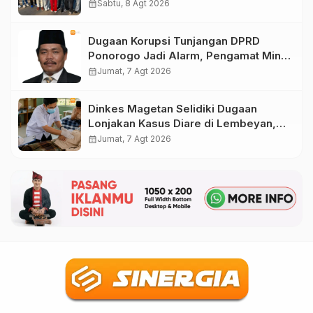
DPR RI pada Pemilu 2029
calendar_month
Sabtu, 8 Agt 2026
Dugaan Korupsi Tunjangan DPRD
Ponorogo Jadi Alarm, Pengamat Minta
Magetan Perkuat Tata Kelola
calendar_month
Jumat, 7 Agt 2026
Administrasi
Dinkes Magetan Selidiki Dugaan
Lonjakan Kasus Diare di Lembeyan,
Lakukan Penyelidikan Epidemiologi
calendar_month
Jumat, 7 Agt 2026