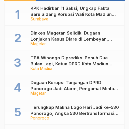
KPK Hadirkan 11 Saksi, Ungkap Fakta
Baru Sidang Korupsi Wali Kota Madiun
Surabaya
Nonaktif Maidi
Dinkes Magetan Selidiki Dugaan
Lonjakan Kasus Diare di Lembeyan,
Magetan
Lakukan Penyelidikan Epidemiologi
TPA Winongo Diprediksi Penuh Dua
Bulan Lagi, Ketua DPRD Kota Madiun
Kota Madiun
Desak Pemkot Percepat Penanganan
Sampah
Dugaan Korupsi Tunjangan DPRD
Ponorogo Jadi Alarm, Pengamat Minta
Magetan
Magetan Perkuat Tata Kelola
Administrasi
Terungkap Makna Logo Hari Jadi ke-530
Ponorogo, Angka 530 Bertransformasi
Ponorogo
Jadi Sekar Kinanthi