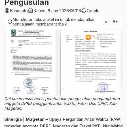
Pengusulan
account_circle
calendar_month
visibility
print
Kusnanto
Kamis, 8 Jan 2026
316
Cetak
Atur ukuran teks artikel ini untuk mendapatkan
text_increase
info
text_decrease
pengalaman membaca terbaik.
Dokumen resmi berisi pembatalan pengesahan pengangkatan
anggota DPRD pengganti antar waktu, Foto : Doc DPRD Kab
Magetan.
Sinergia | Magetan
– Upaya Pergantian Antar Waktu (PAW)
terhadap anggota DPRD Magetan dari Fraksi PKB, Nur Wahid