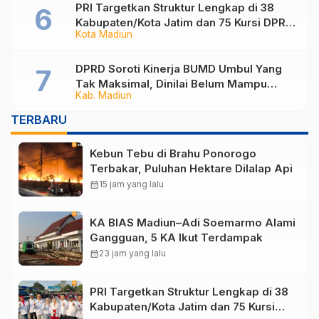
PRI Targetkan Struktur Lengkap di 38
Kabupaten/Kota Jatim dan 75 Kursi DPR
Kota Madiun
RI pada Pemilu 2029
DPRD Soroti Kinerja BUMD Umbul Yang
Tak Maksimal, Dinilai Belum Mampu
Kab. Madiun
Hasilkan PAD
TERBARU
Kebun Tebu di Brahu Ponorogo
Terbakar, Puluhan Hektare Dilalap Api
calendar_month
15 jam yang lalu
KA BIAS Madiun–Adi Soemarmo Alami
Gangguan, 5 KA Ikut Terdampak
calendar_month
23 jam yang lalu
PRI Targetkan Struktur Lengkap di 38
Kabupaten/Kota Jatim dan 75 Kursi