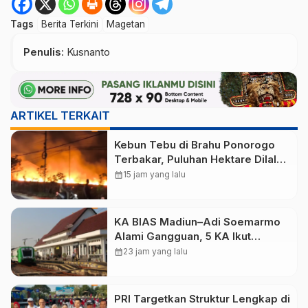
Tags
Berita Terkini
Magetan
Penulis
: Kusnanto
ARTIKEL TERKAIT
Kebun Tebu di Brahu Ponorogo
Terbakar, Puluhan Hektare Dilalap
Api
calendar_month
15 jam yang lalu
KA BIAS Madiun–Adi Soemarmo
Alami Gangguan, 5 KA Ikut
Terdampak
calendar_month
23 jam yang lalu
PRI Targetkan Struktur Lengkap di