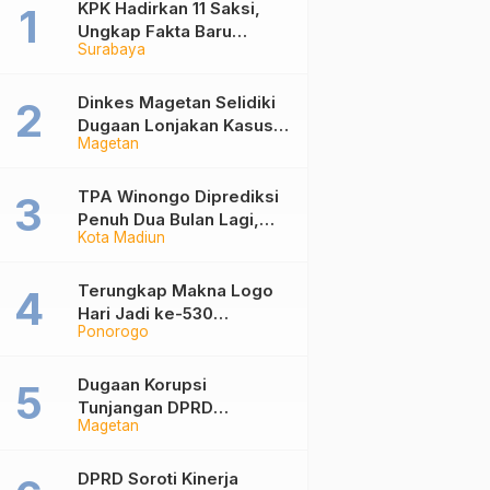
KPK Hadirkan 11 Saksi,
Ungkap Fakta Baru
Surabaya
Sidang Korupsi Wali Kota
Madiun Nonaktif Maidi
Dinkes Magetan Selidiki
Dugaan Lonjakan Kasus
Magetan
Diare di Lembeyan,
Lakukan Penyelidikan
Epidemiologi
TPA Winongo Diprediksi
Penuh Dua Bulan Lagi,
Kota Madiun
Ketua DPRD Kota Madiun
Desak Pemkot Percepat
Penanganan Sampah
Terungkap Makna Logo
Hari Jadi ke-530
Ponorogo
Ponorogo, Angka 530
Bertransformasi Jadi
Sekar Kinanthi
Dugaan Korupsi
Tunjangan DPRD
Magetan
Ponorogo Jadi Alarm,
Pengamat Minta Magetan
Perkuat Tata Kelola
DPRD Soroti Kinerja