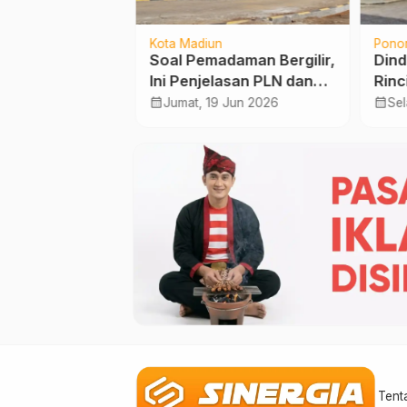
Kota Madiun
Pono
Renovasi 221
Soal Pemadaman Bergilir,
Dind
mkab Madiun
Ini Penjelasan PLN dan
Rinc
 Peningkatan
Penyebabnya
SMPN
calendar_month
calendar_month
 Mei 2025
Jumat, 19 Jun 2026
Sel
raan Warga
Tent