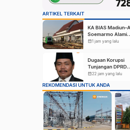
ARTIKEL TERKAIT
KA BIAS Madiun–A
Soemarmo Alami
Gangguan, 5 KA Ik
calendar_month
1 jam yang lalu
Terdampak
Dugaan Korupsi
Tunjangan DPRD
Ponorogo Jadi Al
calendar_month
22 jam yang lalu
Pengamat Minta
REKOMENDASI UNTUK ANDA
Magetan Perkuat 
Kelola Administras