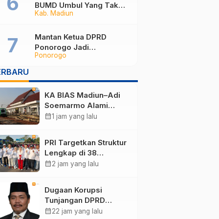
Administrasi
BUMD Umbul Yang Tak
Kab. Madiun
Maksimal, Dinilai Belum
Mampu Hasilkan PAD
Mantan Ketua DPRD
Ponorogo Jadi
Ponorogo
Tersangka, Punya Harta
Rp3,6 Miliar dan Utang
ERBARU
Rp1,4 Miliar
KA BIAS Madiun–Adi
Soemarmo Alami
Gangguan, 5 KA Ikut
calendar_month
1 jam yang lalu
Terdampak
PRI Targetkan Struktur
Lengkap di 38
Kabupaten/Kota Jatim
calendar_month
2 jam yang lalu
dan 75 Kursi DPR RI
pada Pemilu 2029
Dugaan Korupsi
Tunjangan DPRD
Ponorogo Jadi Alarm,
calendar_month
22 jam yang lalu