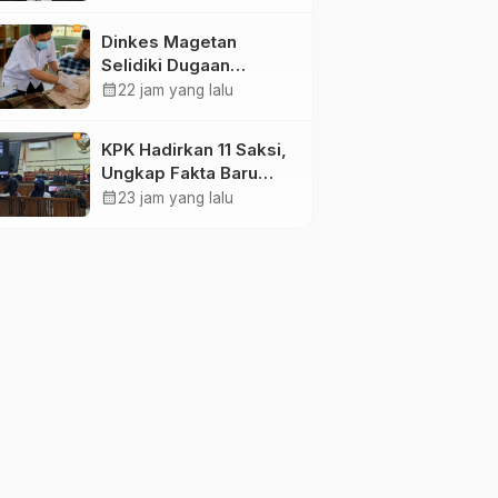
Pengamat Minta
Magetan Perkuat Tata
Dinkes Magetan
Kelola Administrasi
Selidiki Dugaan
Lonjakan Kasus Diare
calendar_month
22 jam yang lalu
di Lembeyan, Lakukan
Penyelidikan
KPK Hadirkan 11 Saksi,
Epidemiologi
Ungkap Fakta Baru
Sidang Korupsi Wali
calendar_month
23 jam yang lalu
Kota Madiun Nonaktif
Maidi