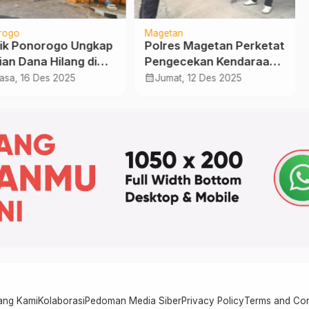
rogo
Magetan
ik Ponorogo Ungkap
Polres Magetan Perketat
ian Dana Hilang di
Pengecekan Kendaraan
 1 Pulung
Distribusi MBG, Pastikan
calendar_month
asa, 16 Des 2025
Jumat, 12 Des 2025
Penyaluran Tepat Waktu
ang Kami
Kolaborasi
Pedoman Media Siber
Privacy Policy
Terms and Con