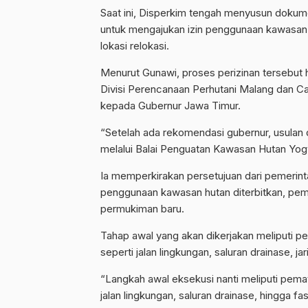
Saat ini, Disperkim tengah menyusun dokume
untuk mengajukan izin penggunaan kawasan h
lokasi relokasi.
Menurut Gunawi, proses perizinan tersebut h
Divisi Perencanaan Perhutani Malang dan C
kepada Gubernur Jawa Timur.
“Setelah ada rekomendasi gubernur, usulan 
melalui Balai Penguatan Kawasan Hutan Yogy
Ia memperkirakan persetujuan dari pemerintah
penggunaan kawasan hutan diterbitkan, peme
permukiman baru.
Tahap awal yang akan dikerjakan meliputi p
seperti jalan lingkungan, saluran drainase, ja
“Langkah awal eksekusi nanti meliputi pema
jalan lingkungan, saluran drainase, hingga fas