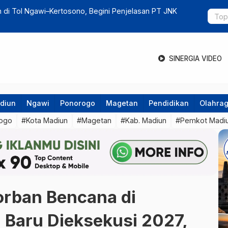
, Wacana Pembangunan Caruban Sport Center Tertunda
Dari Ponoro
SINERGIA VIDEO
diun
Ngawi
Ponorogo
Magetan
Pendidikan
Olahra
ogo
#Kota Madiun
#Magetan
#Kab. Madiun
#Pemkot Madi
orban Bencana di
Baru Dieksekusi 2027,