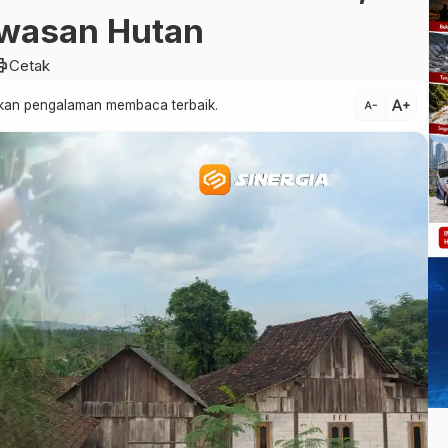
awasan Hutan
int
Cetak
text_increase
atkan pengalaman membaca terbaik.
text_decrease