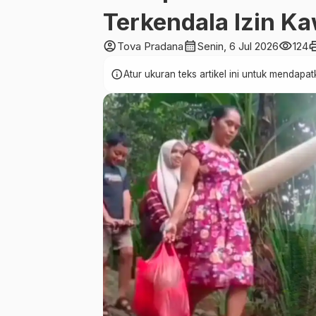
Terkendala Izin K
account_circle
calendar_month
visibility
pr
Tova Pradana
Senin, 6 Jul 2026
124
info
Atur ukuran teks artikel ini untuk mendap