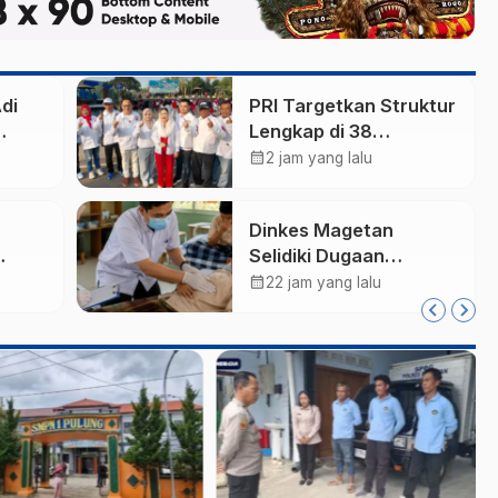
di
PRI Targetkan Struktur
Lengkap di 38
ut
Kabupaten/Kota Jatim
calendar_month
2 jam yang lalu
dan 75 Kursi DPR RI
pada Pemilu 2029
Dinkes Magetan
Selidiki Dugaan
arm,
Lonjakan Kasus Diare
calendar_month
22 jam yang lalu
di Lembeyan, Lakukan
Tata
Penyelidikan
i
Epidemiologi