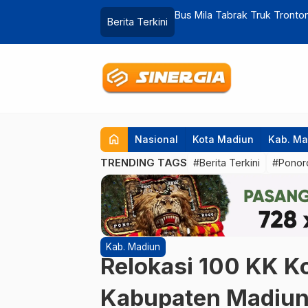
rtosono, Begini Penjelasan PT JNK
Dampak Efisiensi Anggaran
Berita Terkini
…
home
Nasional
Kota Madiun
Kab. Ma
TRENDING TAGS
#Berita Terkini
#Ponor
Kab. Madiun
Relokasi 100 KK K
Kabupaten Madiun 