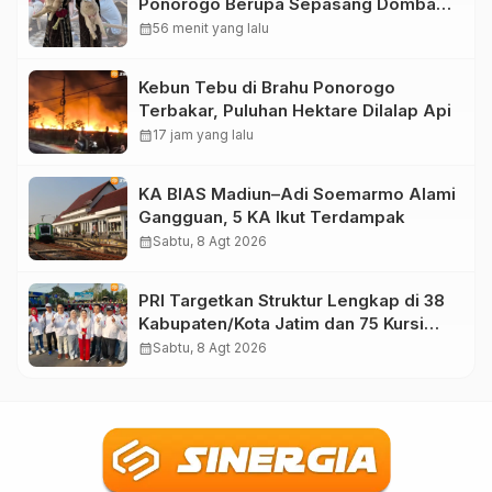
Ponorogo Berupa Sepasang Domba
Merino
calendar_month
56 menit yang lalu
Kebun Tebu di Brahu Ponorogo
Terbakar, Puluhan Hektare Dilalap Api
calendar_month
17 jam yang lalu
KA BIAS Madiun–Adi Soemarmo Alami
Gangguan, 5 KA Ikut Terdampak
calendar_month
Sabtu, 8 Agt 2026
PRI Targetkan Struktur Lengkap di 38
Kabupaten/Kota Jatim dan 75 Kursi
DPR RI pada Pemilu 2029
calendar_month
Sabtu, 8 Agt 2026