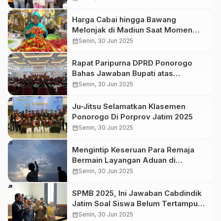
Harga Cabai hingga Bawang
Melonjak di Madiun Saat Momen
Tahun Baru Islam
calendar_month
Senin, 30 Jun 2025
Rapat Paripurna DPRD Ponorogo
Bahas Jawaban Bupati atas
Pandangan Fraksi Terkait Raperda
calendar_month
Senin, 30 Jun 2025
P-APBD 2025
Ju-Jitsu Selamatkan Klasemen
Ponorogo Di Porprov Jatim 2025
calendar_month
Senin, 30 Jun 2025
Mengintip Keseruan Para Remaja
Bermain Layangan Aduan di
Ponorogo
calendar_month
Senin, 30 Jun 2025
SPMB 2025, Ini Jawaban Cabdindik
Jatim Soal Siswa Belum Tertampung
di SMA Negeri
calendar_month
Senin, 30 Jun 2025