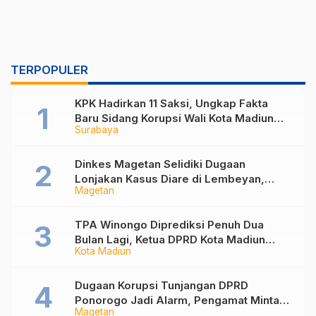
TERPOPULER
KPK Hadirkan 11 Saksi, Ungkap Fakta
Baru Sidang Korupsi Wali Kota Madiun
Surabaya
Nonaktif Maidi
Dinkes Magetan Selidiki Dugaan
Lonjakan Kasus Diare di Lembeyan,
Magetan
Lakukan Penyelidikan Epidemiologi
TPA Winongo Diprediksi Penuh Dua
Bulan Lagi, Ketua DPRD Kota Madiun
Kota Madiun
Desak Pemkot Percepat Penanganan
Sampah
Dugaan Korupsi Tunjangan DPRD
Ponorogo Jadi Alarm, Pengamat Minta
Magetan
Magetan Perkuat Tata Kelola