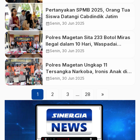
Pertanyakan SPMB 2025, Orang Tua
Siswa Datangi Cabdindik Jatim
calendar_month
Senin, 30 Jun 2025
Polres Magetan Sita 233 Botol Miras
Ilegal dalam 10 Hari, Waspadai
Dampak Sosial
calendar_month
Senin, 30 Jun 2025
Polres Magetan Ungkap 11
Tersangka Narkoba, Ironis Anak di
Bawah Umur Terlibat
calendar_month
Senin, 30 Jun 2025
1
2
3
…
28
»