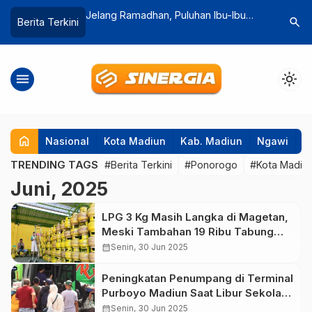
un Empat Sepeda
Jelang Ramadhan, Puluhan Ibu-Ibu
Viral, Te
search
Berita Terkini
swa SMK Tewas,
Serbu Lapak Gerakan Pangan Murah
Gondol M
a
menu
light_mode
home
Nasional
Kota Madiun
Kab. Madiun
Ngawi
P
TRENDING TAGS
#Berita Terkini
#Ponorogo
#Kota Madiu
Juni, 2025
LPG 3 Kg Masih Langka di Magetan,
Meski Tambahan 19 Ribu Tabung
Sudah Disalurkan
calendar_month
Senin, 30 Jun 2025
Peningkatan Penumpang di Terminal
Purboyo Madiun Saat Libur Sekolah
dan Tahun Baru Islam
calendar_month
Senin, 30 Jun 2025