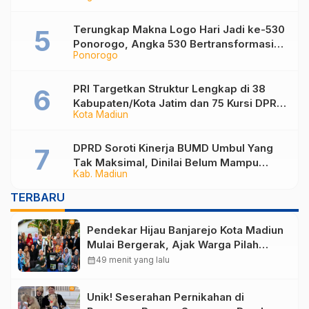
Administrasi
Terungkap Makna Logo Hari Jadi ke-530
Ponorogo, Angka 530 Bertransformasi
Ponorogo
Jadi Sekar Kinanthi
PRI Targetkan Struktur Lengkap di 38
Kabupaten/Kota Jatim dan 75 Kursi DPR
Kota Madiun
RI pada Pemilu 2029
DPRD Soroti Kinerja BUMD Umbul Yang
Tak Maksimal, Dinilai Belum Mampu
Kab. Madiun
Hasilkan PAD
TERBARU
Pendekar Hijau Banjarejo Kota Madiun
Mulai Bergerak, Ajak Warga Pilah
Sampah dari Rumah
calendar_month
49 menit yang lalu
Unik! Seserahan Pernikahan di