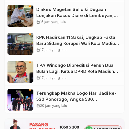
Dinkes Magetan Selidiki Dugaan
Lonjakan Kasus Diare di Lembeyan,
Lakukan Penyelidikan Epidemiologi
calendar_month
15 jam yang lalu
KPK Hadirkan 11 Saksi, Ungkap Fakta
Baru Sidang Korupsi Wali Kota Madiun
Nonaktif Maidi
calendar_month
17 jam yang lalu
TPA Winongo Diprediksi Penuh Dua
Bulan Lagi, Ketua DPRD Kota Madiun
Desak Pemkot Percepat Penanganan
calendar_month
17 jam yang lalu
Sampah
Terungkap Makna Logo Hari Jadi ke-
530 Ponorogo, Angka 530
Bertransformasi Jadi Sekar Kinanthi
calendar_month
20 jam yang lalu