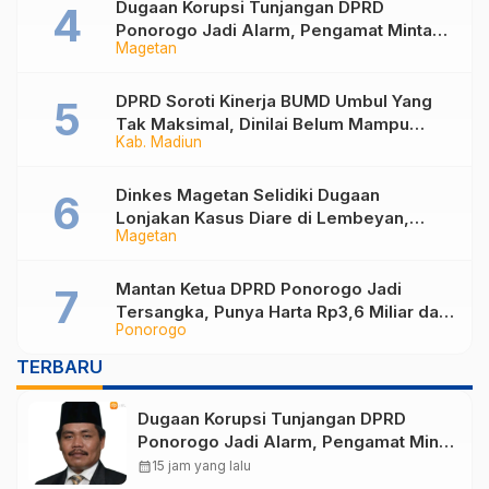
Dugaan Korupsi Tunjangan DPRD
Ponorogo Jadi Alarm, Pengamat Minta
Magetan
Magetan Perkuat Tata Kelola
Administrasi
DPRD Soroti Kinerja BUMD Umbul Yang
Tak Maksimal, Dinilai Belum Mampu
Kab. Madiun
Hasilkan PAD
Dinkes Magetan Selidiki Dugaan
Lonjakan Kasus Diare di Lembeyan,
Magetan
Lakukan Penyelidikan Epidemiologi
Mantan Ketua DPRD Ponorogo Jadi
Tersangka, Punya Harta Rp3,6 Miliar dan
Ponorogo
Utang Rp1,4 Miliar
TERBARU
Dugaan Korupsi Tunjangan DPRD
Ponorogo Jadi Alarm, Pengamat Minta
Magetan Perkuat Tata Kelola
calendar_month
15 jam yang lalu
Administrasi