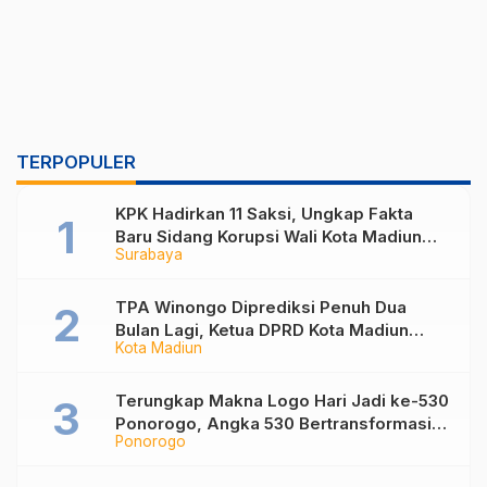
TERPOPULER
KPK Hadirkan 11 Saksi, Ungkap Fakta
Baru Sidang Korupsi Wali Kota Madiun
Surabaya
Nonaktif Maidi
TPA Winongo Diprediksi Penuh Dua
Bulan Lagi, Ketua DPRD Kota Madiun
Kota Madiun
Desak Pemkot Percepat Penanganan
Sampah
Terungkap Makna Logo Hari Jadi ke-530
Ponorogo, Angka 530 Bertransformasi
Ponorogo
Jadi Sekar Kinanthi