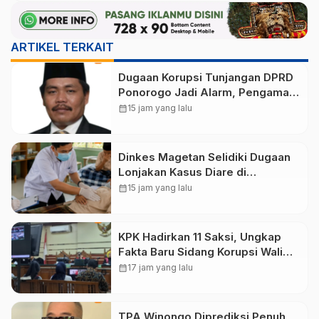
ARTIKEL TERKAIT
Dugaan Korupsi Tunjangan DPRD
Ponorogo Jadi Alarm, Pengamat
Minta Magetan Perkuat Tata
calendar_month
15 jam yang lalu
Kelola Administrasi
Dinkes Magetan Selidiki Dugaan
Lonjakan Kasus Diare di
Lembeyan, Lakukan Penyelidikan
calendar_month
15 jam yang lalu
Epidemiologi
KPK Hadirkan 11 Saksi, Ungkap
Fakta Baru Sidang Korupsi Wali
Kota Madiun Nonaktif Maidi
calendar_month
17 jam yang lalu
TPA Winongo Diprediksi Penuh