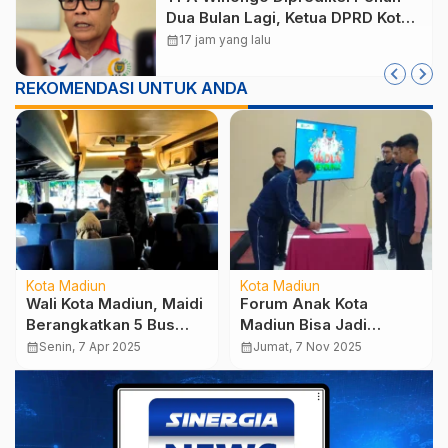
Dua Bulan Lagi, Ketua DPRD Kota
Madiun Desak Pemkot Percepat
calendar_month
17 jam yang lalu
Penanganan Sampah
REKOMENDASI UNTUK ANDA
Kota Madiun
Kota Madiun
Wali Kota Madiun, Maidi
Forum Anak Kota
Berangkatkan 5 Bus
Madiun Bisa Jadi
Program Balik Gratis
Pelopor Pembangunan
calendar_month
Senin, 7 Apr 2025
calendar_month
Jumat, 7 Nov 2025
2025
dan Agen Perubahan
Generasi Muda