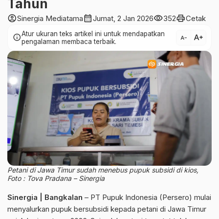
Tahun
account_circle
calendar_month
visibility
print
Sinergia Mediatama
Jumat, 2 Jan 2026
352
Cetak
Atur ukuran teks artikel ini untuk mendapatkan
text_increase
info
text_decrease
pengalaman membaca terbaik.
Petani di Jawa Timur sudah menebus pupuk subsidi di kios,
Foto : Tova Pradana – Sinergia
Sinergia | Bangkalan
– PT Pupuk Indonesia (Persero) mulai
menyalurkan pupuk bersubsidi kepada petani di Jawa Timur