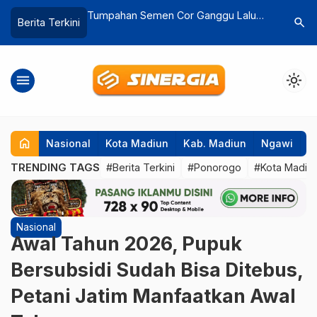
 WFH dalam SE
Tumpahan Semen Cor Ganggu Lalu
Loket Pe
search
Berita Terkini
ASN Wajib
Lintas, Damkar Madiun Lakukan
Madiun Te
alan Kaki
Pembersihan
IGD
menu
light_mode
home
Nasional
Kota Madiun
Kab. Madiun
Ngawi
P
TRENDING TAGS
#Berita Terkini
#Ponorogo
#Kota Madiu
Nasional
Awal Tahun 2026, Pupuk
Bersubsidi Sudah Bisa Ditebus,
Petani Jatim Manfaatkan Awal