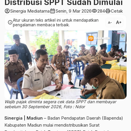
Distribusi SPPT Sudah Dimulai
account_circle
calendar_month
visibility
print
Sinergia Mediatama
Senin, 9 Mar 2026
284
Cetak
Atur ukuran teks artikel ini untuk mendapatkan
text_increase
info
text_decrease
pengalaman membaca terbaik.
Wajib pajak diminta segera cek data SPPT dan membayar
sebelum 30 September 2026, Foto : Ndor
Sinergia | Madiun
– Badan Pendapatan Daerah (Bapenda)
Kabupaten Madiun mulai mendistribusikan Surat