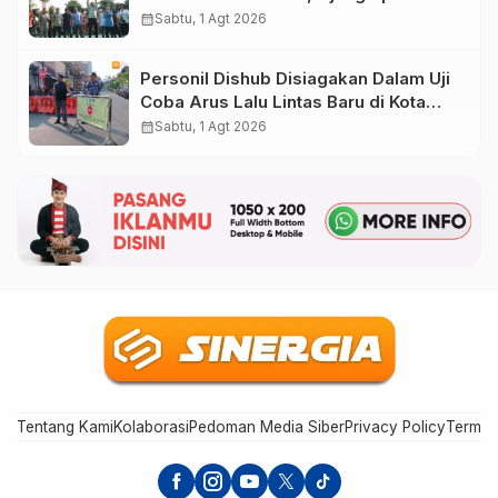
Anak Muda dari Basket 3×3 hingga
calendar_month
Sabtu, 1 Agt 2026
Mural
Personil Dishub Disiagakan Dalam Uji
Coba Arus Lalu Lintas Baru di Kota
Madiun
calendar_month
Sabtu, 1 Agt 2026
Tentang Kami
Kolaborasi
Pedoman Media Siber
Privacy Policy
Terms 