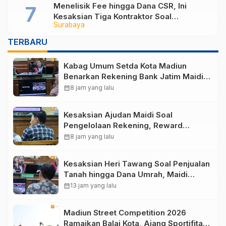
Menelisik Fee hingga Dana CSR, Ini
Kesaksian Tiga Kontraktor Soal
Surabaya
Mekanisme Proyek di DPUPR Kota
Madiun
TERBARU
Kabag Umum Setda Kota Madiun
Benarkan Rekening Bank Jatim Maidi
Digunakan untuk Gaji dan Biaya
calendar_month
8 jam yang lalu
Operasional
Kesaksian Ajudan Maidi Soal
Pengelolaan Rekening, Reward
Pekerja TPA Winongo hingga
calendar_month
8 jam yang lalu
Revitalisasi TPA
Kesaksian Heri Tawang Soal Penjualan
Tanah hingga Dana Umrah, Maidi
Bantah Perintah Bentuk CV
calendar_month
13 jam yang lalu
Madiun Street Competition 2026
Ramaikan Balai Kota, Ajang Sportifitas