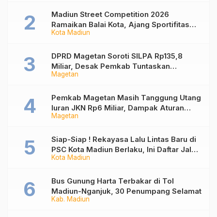
Madiun Street Competition 2026
Ramaikan Balai Kota, Ajang Sportifitas
Kota Madiun
Anak Muda dari Basket 3×3 hingga Mural
DPRD Magetan Soroti SILPA Rp135,8
Miliar, Desak Pemkab Tuntaskan
Magetan
Kelebihan Bayar Proyek
Pemkab Magetan Masih Tanggung Utang
Iuran JKN Rp6 Miliar, Dampak Aturan
Magetan
Berlaku Surut dan Tekanan Fiskal
Siap-Siap ! Rekayasa Lalu Lintas Baru di
PSC Kota Madiun Berlaku, Ini Daftar Jalan
Kota Madiun
yang Berubah
Bus Gunung Harta Terbakar di Tol
Madiun-Nganjuk, 30 Penumpang Selamat
Kab. Madiun