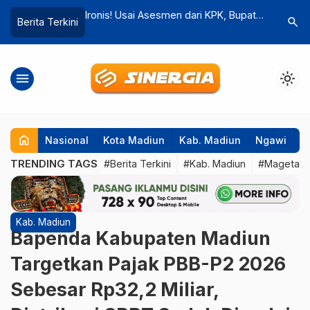
 dari KPK, Bupati
Peringati Hari Bhayangkara ke-79,
Tunggu Ha
search
Berita Terkini
lah Tersandung
Puluhan Anggota Polres Madiun Donor
Magetan 
Darah untuk Kemanusiaan
Penahana
Pokir
menu
light_mode
home
Nasional
Kota Madiun
Kab. Madiun
Ngawi
P
TRENDING TAGS
#Berita Terkini
#Kab. Madiun
#Magetan
Kab. Madiun
Bapenda Kabupaten Madiun
Targetkan Pajak PBB-P2 2026
Sebesar Rp32,2 Miliar,