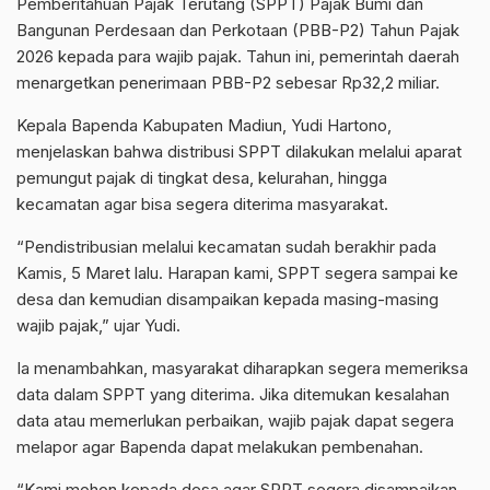
Pemberitahuan Pajak Terutang (SPPT) Pajak Bumi dan
Bangunan Perdesaan dan Perkotaan (PBB-P2) Tahun Pajak
2026 kepada para wajib pajak. Tahun ini, pemerintah daerah
menargetkan penerimaan PBB-P2 sebesar Rp32,2 miliar.
Kepala Bapenda Kabupaten Madiun, Yudi Hartono,
menjelaskan bahwa distribusi SPPT dilakukan melalui aparat
pemungut pajak di tingkat desa, kelurahan, hingga
kecamatan agar bisa segera diterima masyarakat.
“Pendistribusian melalui kecamatan sudah berakhir pada
Kamis, 5 Maret lalu. Harapan kami, SPPT segera sampai ke
desa dan kemudian disampaikan kepada masing-masing
wajib pajak,” ujar Yudi.
Ia menambahkan, masyarakat diharapkan segera memeriksa
data dalam SPPT yang diterima. Jika ditemukan kesalahan
data atau memerlukan perbaikan, wajib pajak dapat segera
melapor agar Bapenda dapat melakukan pembenahan.
“Kami mohon kepada desa agar SPPT segera disampaikan