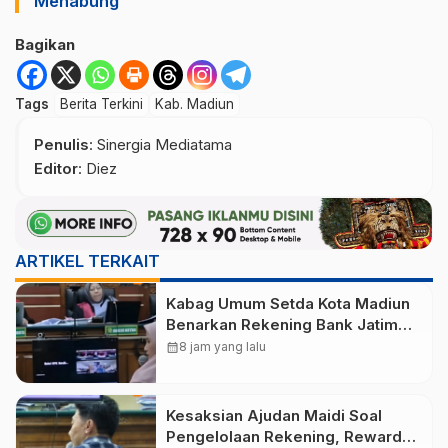
Menabung
Bagikan
Tags
Berita Terkini
Kab. Madiun
Penulis
: Sinergia Mediatama
Editor
: Diez
ARTIKEL TERKAIT
Kabag Umum Setda Kota Madiun
Benarkan Rekening Bank Jatim
Maidi Digunakan untuk Gaji dan
calendar_month
8 jam yang lalu
Biaya Operasional
Kesaksian Ajudan Maidi Soal
Pengelolaan Rekening, Reward