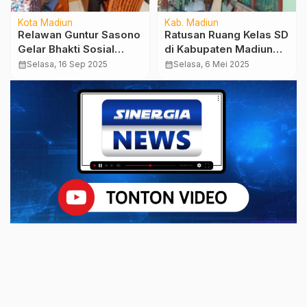
Kota Madiun
Kab. Madiun
Relawan Guntur Sasono
Ratusan Ruang Kelas SD
Gelar Bhakti Sosial
di Kabupaten Madiun
Rayakan HUT ke-24
Alami Kerusakan,
calendar_month
Selasa, 16 Sep 2025
calendar_month
Selasa, 6 Mei 2025
Partai Demokrat
Terbanyak pada Bagian
Atap