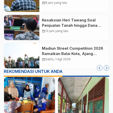
Pekerja TPA Winongo hingga
calendar_month
8 jam yang lalu
Revitalisasi TPA
Kesaksian Heri Tawang Soal
Penjualan Tanah hingga Dana
Umrah, Maidi Bantah Perintah
calendar_month
13 jam yang lalu
Bentuk CV
Madiun Street Competition 2026
Ramaikan Balai Kota, Ajang
Sportifitas Anak Muda dari Basket
calendar_month
Sabtu, 1 Agt 2026
3×3 hingga Mural
REKOMENDASI UNTUK ANDA