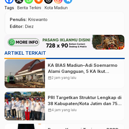
Tags
Berita Terkini
Kota Madiun
Penulis
: Kriswanto
Editor
: Diez
ARTIKEL TERKAIT
KA BIAS Madiun–Adi Soemarmo
Alami Gangguan, 5 KA Ikut
Terdampak
calendar_month
2 jam yang lalu
PRI Targetkan Struktur Lengkap di
38 Kabupaten/Kota Jatim dan 75
Kursi DPR RI pada Pemilu 2029
calendar_month
4 jam yang lalu