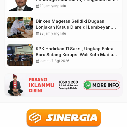
Magetan Perkuat Tata Kelola
calendar_month
23 jam yang lalu
Administrasi
Dinkes Magetan Selidiki Dugaan
Lonjakan Kasus Diare di Lembeyan,
Lakukan Penyelidikan Epidemiologi
calendar_month
23 jam yang lalu
KPK Hadirkan 11 Saksi, Ungkap Fakta
Baru Sidang Korupsi Wali Kota Madiun
Nonaktif Maidi
calendar_month
Jumat, 7 Agt 2026