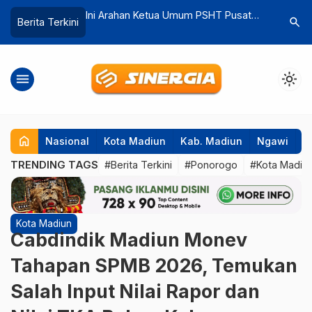
mum PSHT Pusat
Angin Kencang Terjang Dagangan
Kampanye
search
Berita Terkini
…
Suro Mendatang
Madiun, Puluhan Rumah Rusak
Tanpa T
menu
light_mode
home
Nasional
Kota Madiun
Kab. Madiun
Ngawi
P
TRENDING TAGS
#Berita Terkini
#Ponorogo
#Kota Madiu
Kota Madiun
Cabdindik Madiun Monev
Tahapan SPMB 2026, Temukan
Salah Input Nilai Rapor dan