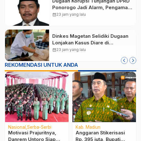
Dugaan Korupsi Tunjangan DPRD
Ponorogo Jadi Alarm, Pengamat
Minta Magetan Perkuat Tata
calendar_month
23 jam yang lalu
Kelola Administrasi
Dinkes Magetan Selidiki Dugaan
Lonjakan Kasus Diare di
Lembeyan, Lakukan Penyelidikan
calendar_month
23 jam yang lalu
Epidemiologi
REKOMENDASI UNTUK ANDA
Nasional
Serba-Serbi
Kab. Madiun
Motivasi Prajuritnya,
Anggaran Stikerisasi
Danrem Untoro Siap
Rp. 395 juta, Bupati