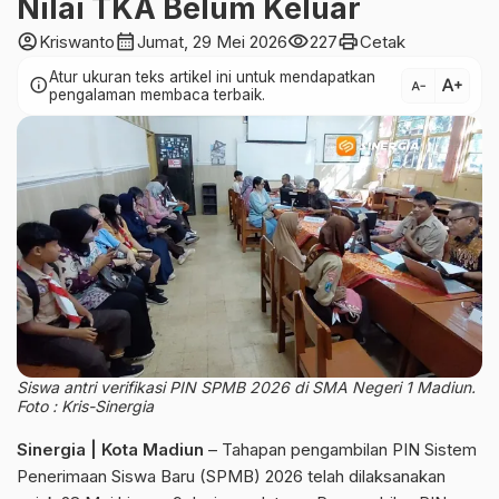
Nilai TKA Belum Keluar
account_circle
calendar_month
visibility
print
Kriswanto
Jumat, 29 Mei 2026
227
Cetak
Atur ukuran teks artikel ini untuk mendapatkan
text_increase
info
text_decrease
pengalaman membaca terbaik.
Siswa antri verifikasi PIN SPMB 2026 di SMA Negeri 1 Madiun.
Foto : Kris-Sinergia
Sinergia | Kota Madiun
– Tahapan pengambilan PIN Sistem
Penerimaan Siswa Baru (SPMB) 2026 telah dilaksanakan