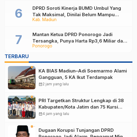
DPRD Soroti Kinerja BUMD Umbul Yang
Tak Maksimal, Dinilai Belum Mampu
Kab. Madiun
Hasilkan PAD
Mantan Ketua DPRD Ponorogo Jadi
Tersangka, Punya Harta Rp3,6 Miliar dan
Ponorogo
Utang Rp1,4 Miliar
TERBARU
KA BIAS Madiun–Adi Soemarmo Alami
Gangguan, 5 KA Ikut Terdampak
calendar_month
2 jam yang lalu
PRI Targetkan Struktur Lengkap di 38
Kabupaten/Kota Jatim dan 75 Kursi
DPR RI pada Pemilu 2029
calendar_month
4 jam yang lalu
Dugaan Korupsi Tunjangan DPRD
Ponorogo Jadi Alarm, Pengamat Minta