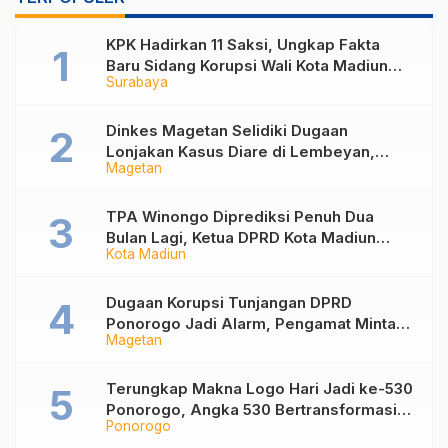
KPK Hadirkan 11 Saksi, Ungkap Fakta
Baru Sidang Korupsi Wali Kota Madiun
Surabaya
Nonaktif Maidi
Dinkes Magetan Selidiki Dugaan
Lonjakan Kasus Diare di Lembeyan,
Magetan
Lakukan Penyelidikan Epidemiologi
TPA Winongo Diprediksi Penuh Dua
Bulan Lagi, Ketua DPRD Kota Madiun
Kota Madiun
Desak Pemkot Percepat Penanganan
Sampah
Dugaan Korupsi Tunjangan DPRD
Ponorogo Jadi Alarm, Pengamat Minta
Magetan
Magetan Perkuat Tata Kelola
Administrasi
Terungkap Makna Logo Hari Jadi ke-530
Ponorogo, Angka 530 Bertransformasi
Ponorogo
Jadi Sekar Kinanthi