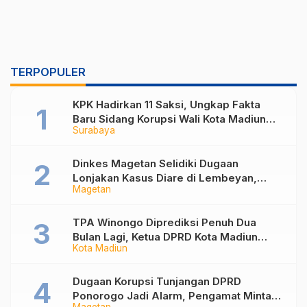
TERPOPULER
KPK Hadirkan 11 Saksi, Ungkap Fakta
Baru Sidang Korupsi Wali Kota Madiun
Surabaya
Nonaktif Maidi
Dinkes Magetan Selidiki Dugaan
Lonjakan Kasus Diare di Lembeyan,
Magetan
Lakukan Penyelidikan Epidemiologi
TPA Winongo Diprediksi Penuh Dua
Bulan Lagi, Ketua DPRD Kota Madiun
Kota Madiun
Desak Pemkot Percepat Penanganan
Sampah
Dugaan Korupsi Tunjangan DPRD
Ponorogo Jadi Alarm, Pengamat Minta