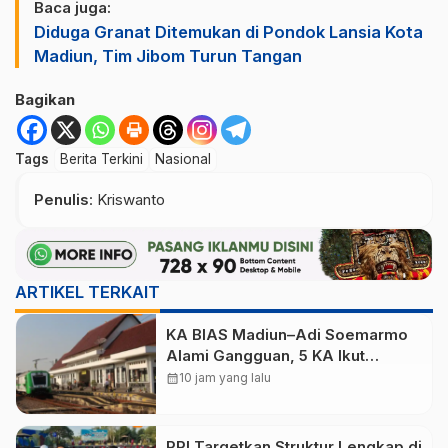
Baca juga:
Diduga Granat Ditemukan di Pondok Lansia Kota
Madiun, Tim Jibom Turun Tangan
Bagikan
Tags
Berita Terkini
Nasional
Penulis
: Kriswanto
ARTIKEL TERKAIT
KA BIAS Madiun–Adi Soemarmo
Alami Gangguan, 5 KA Ikut
Terdampak
calendar_month
10 jam yang lalu
PRI Targetkan Struktur Lengkap di