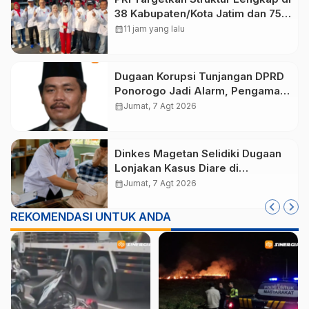
38 Kabupaten/Kota Jatim dan 75
Kursi DPR RI pada Pemilu 2029
calendar_month
11 jam yang lalu
Dugaan Korupsi Tunjangan DPRD
Ponorogo Jadi Alarm, Pengamat
Minta Magetan Perkuat Tata
calendar_month
Jumat, 7 Agt 2026
Kelola Administrasi
Dinkes Magetan Selidiki Dugaan
Lonjakan Kasus Diare di
Lembeyan, Lakukan Penyelidikan
calendar_month
Jumat, 7 Agt 2026
Epidemiologi
REKOMENDASI UNTUK ANDA