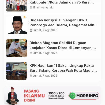
Kabupaten/Kota Jatim dan 75 Kursi
DPR RI pada Pemilu 2029
calendar_month
11 jam yang lalu
Dugaan Korupsi Tunjangan DPRD
Ponorogo Jadi Alarm, Pengamat Minta
Magetan Perkuat Tata Kelola
calendar_month
Jumat, 7 Agt 2026
Administrasi
Dinkes Magetan Selidiki Dugaan
Lonjakan Kasus Diare di Lembeyan,
Lakukan Penyelidikan Epidemiologi
calendar_month
Jumat, 7 Agt 2026
KPK Hadirkan 11 Saksi, Ungkap Fakta
Baru Sidang Korupsi Wali Kota Madiun
Nonaktif Maidi
calendar_month
Jumat, 7 Agt 2026