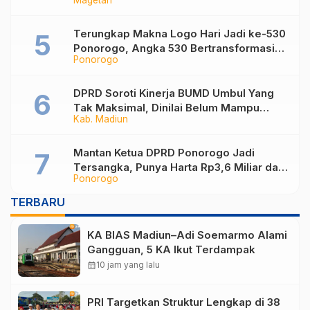
Magetan
Magetan Perkuat Tata Kelola
Administrasi
Terungkap Makna Logo Hari Jadi ke-530
Ponorogo, Angka 530 Bertransformasi
Ponorogo
Jadi Sekar Kinanthi
DPRD Soroti Kinerja BUMD Umbul Yang
Tak Maksimal, Dinilai Belum Mampu
Kab. Madiun
Hasilkan PAD
Mantan Ketua DPRD Ponorogo Jadi
Tersangka, Punya Harta Rp3,6 Miliar dan
Ponorogo
Utang Rp1,4 Miliar
TERBARU
KA BIAS Madiun–Adi Soemarmo Alami
Gangguan, 5 KA Ikut Terdampak
calendar_month
10 jam yang lalu
PRI Targetkan Struktur Lengkap di 38