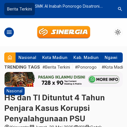
ogo Disatroni
Penjaga Perlintasan JPL 08 Jadi
Budidaya
search
Berita Terkini
ang Dirusak
Tersangka Kasus Kecelakaan KA
Jutaan, W
Malioboro Tabrak 7 Motor
hingga S
menu
light_mode
home
Nasional
Kota Madiun
Kab. Madiun
Ngawi
P
TRENDING TAGS
#Berita Terkini
#Ponorogo
#Kota Madiu
Nasional
HS dan TI Dituntut 4 Tahun
Penjara Kasus Korupsi
Penyalahgunaan PSU