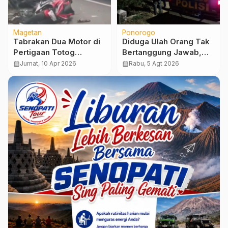
Magetan
Ponorogo
Tabrakan Dua Motor di
Diduga Ulah Orang Tak
Pertigaan Totog
Bertanggung Jawab,
Maospati, Tiga Orang
Lahan Tebu Seluas 2
calendar_month
Jumat, 10 Apr 2026
calendar_month
Rabu, 5 Agt 2026
Luka-Luka
Hektare di Plunturan
Ponorogo Terbakar