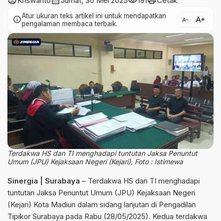
account_circle
calendar_month
visibility
print
Kriswanto
Jumat, 30 Mei 2025
191
Cetak
Atur ukuran teks artikel ini untuk mendapatkan
text_increase
info
text_decrease
pengalaman membaca terbaik.
Terdakwa HS dan TI menghadapi tuntutan Jaksa Penuntut
Umum (JPU) Kejaksaan Negeri (Kejari), Foto : Istimewa
Sinergia | Surabaya
– Terdakwa HS dan TI menghadapi
tuntutan Jaksa Penuntut Umum (JPU) Kejaksaan Negeri
(Kejari) Kota Madiun dalam sidang lanjutan di Pengadilan
Tipikor Surabaya pada Rabu (28/05/2025). Kedua terdakwa