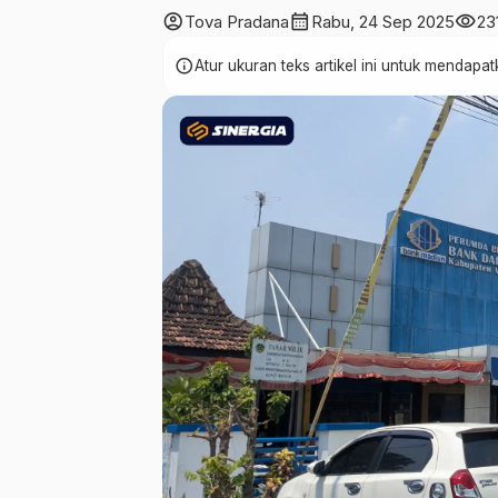
account_circle
calendar_month
visibility
Tova Pradana
Rabu, 24 Sep 2025
23
info
Atur ukuran teks artikel ini untuk mendap