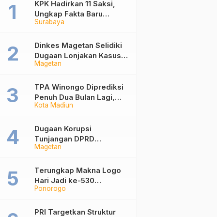
KPK Hadirkan 11 Saksi,
Ungkap Fakta Baru
Surabaya
Sidang Korupsi Wali Kota
Madiun Nonaktif Maidi
Dinkes Magetan Selidiki
Dugaan Lonjakan Kasus
Magetan
Diare di Lembeyan,
Lakukan Penyelidikan
Epidemiologi
TPA Winongo Diprediksi
Penuh Dua Bulan Lagi,
Kota Madiun
Ketua DPRD Kota Madiun
Desak Pemkot Percepat
Penanganan Sampah
Dugaan Korupsi
Tunjangan DPRD
Magetan
Ponorogo Jadi Alarm,
Pengamat Minta Magetan
Perkuat Tata Kelola
Terungkap Makna Logo
Administrasi
Hari Jadi ke-530
Ponorogo
Ponorogo, Angka 530
Bertransformasi Jadi
Sekar Kinanthi
PRI Targetkan Struktur