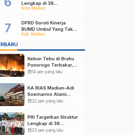
Lengkap di 38
Kota Madiun
Kabupaten/Kota Jatim
dan 75 Kursi DPR RI pada
Pemilu 2029
DPRD Soroti Kinerja
BUMD Umbul Yang Tak
Kab. Madiun
Maksimal, Dinilai Belum
Mampu Hasilkan PAD
ERBARU
Kebun Tebu di Brahu
Ponorogo Terbakar,
Puluhan Hektare
calendar_month
14 jam yang lalu
Dilalap Api
KA BIAS Madiun–Adi
Soemarmo Alami
Gangguan, 5 KA Ikut
calendar_month
22 jam yang lalu
Terdampak
PRI Targetkan Struktur
Lengkap di 38
Kabupaten/Kota Jatim
calendar_month
23 jam yang lalu