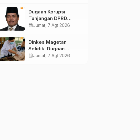
dan 75 Kursi DPR RI
pada Pemilu 2029
Dugaan Korupsi
Tunjangan DPRD
Ponorogo Jadi Alarm,
calendar_month
Jumat, 7 Agt 2026
Pengamat Minta
Magetan Perkuat Tata
Dinkes Magetan
Kelola Administrasi
Selidiki Dugaan
Lonjakan Kasus Diare
calendar_month
Jumat, 7 Agt 2026
di Lembeyan, Lakukan
Penyelidikan
Epidemiologi