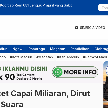
an Stok Beras Bulog Madiun Aman
Lanjutkan 
SINERGIA VIDEO
diun
Ngawi
Ponorogo
Magetan
Pendidikan
Olahra
ogo
#Kota Madiun
#Magetan
#Kab. Madiun
#Pemkot Madi
t Capai Miliaran, Dirut
 Suara