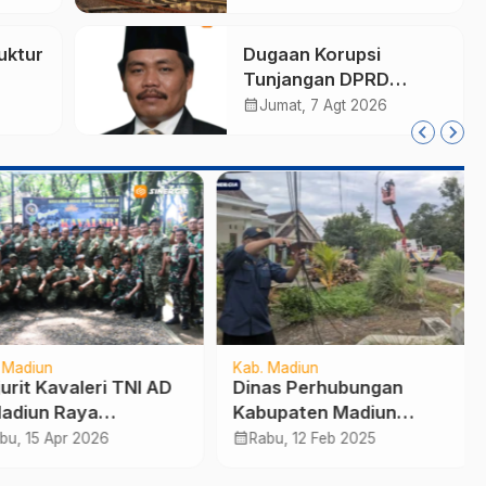
Terdampak
uktur
Dugaan Korupsi
Tunjangan DPRD
atim
Ponorogo Jadi Alarm,
calendar_month
Jumat, 7 Agt 2026
RI
Pengamat Minta
Magetan Perkuat Tata
Kelola Administrasi
Madiun
Kab. Madiun
urit Kavaleri TNI AD
Dinas Perhubungan
adiun Raya
Kabupaten Madiun
ukkan Soliditas
Beredel Kabel Fiber Yang
calendar_month
u, 15 Apr 2026
Rabu, 12 Feb 2025
t Aksi Sosial
Menggantung di APJ