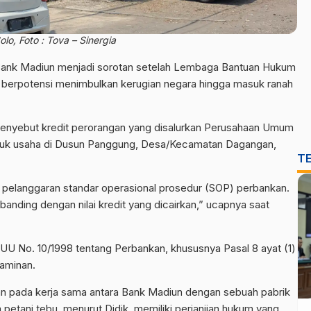
o, Foto : Tova – Sinergia
 Bank Madiun menjadi sorotan setelah Lembaga Bantuan Hukum
t berpotensi menimbulkan kerugian negara hingga masuk ranah
 menyebut kredit perorangan yang disalurkan Perusahaan Umum
tuk usaha di Dusun Panggung, Desa/Kecamatan Dagangan,
T
n pelanggaran standar operasional prosedur (SOP) perbankan.
banding dengan nilai kredit yang dicairkan,” ucapnya saat
n UU No. 10/1998 tentang Perbankan, khususnya Pasal 8 ayat (1)
jaminan.
n pada kerja sama antara Bank Madiun dengan sebuah pabrik
 petani tebu, menurut Didik, memiliki perjanjian hukum yang