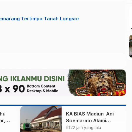
emarang Tertimpa Tanah Longsor
ahu
KA BIAS Madiun–Adi
r,
Soemarmo Alami
Gangguan, 5 KA Ikut
calendar_month
22 jam yang lalu