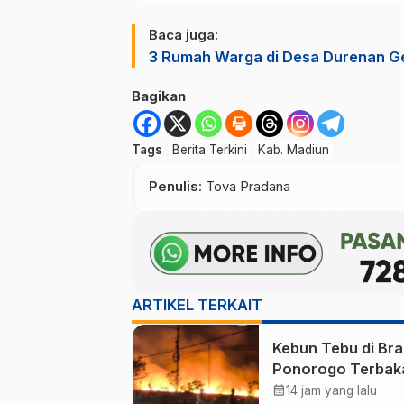
Baca juga:
3 Rumah Warga di Desa Durenan G
Bagikan
Tags
Berita Terkini
Kab. Madiun
Penulis
: Tova Pradana
ARTIKEL TERKAIT
Kebun Tebu di Br
Ponorogo Terbaka
Puluhan Hektare
calendar_month
14 jam yang lalu