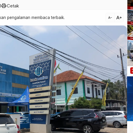
print
1
Cetak
text_increase
atkan pengalaman membaca terbaik.
text_decrease