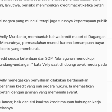
i, lanjutnya, berisiko menimbulkan kredit macet ketika petani
ial negara yang muncul, tetapi juga turunnya kepercayaan publik
 Velly Murdianto, membantah bahwa kredit macet di Dagangan
al. Menurutnya, permasalahan muncul karena kemampuan bayar
n bisnis yang memburuk.
edit sesuai ketentuan dan SOP. Nilai agunan mencukupi,
rundang-undangan,” kata Velly saat dihubungi awak media pada
, Velly menegaskan penyaluran dilakukan berdasarkan
janjian kredit yang sah secara hukum. Ia memastikan
 petani dengan jaminan yang memenuhi syarat.
u lancar, baik dari sisi kualitas kredit maupun hubungan kerja
jelasnya.