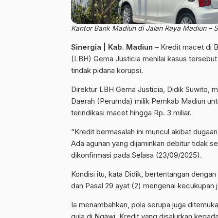
Kantor Bank Madiun di Jalan Raya Madiun – Sol
Sinergia | Kab. Madiun
– Kredit macet di
(LBH) Gema Justicia menilai kasus tersebu
tindak pidana korupsi.
Direktur LBH Gema Justicia, Didik Suwito,
Daerah (Perumda) milik Pemkab Madiun un
terindikasi macet hingga Rp. 3 miliar.
“Kredit bermasalah ini muncul akibat dugaa
Ada agunan yang dijaminkan debitur tidak se
dikonfirmasi pada Selasa (23/09/2025).
Kondisi itu, kata Didik, bertentangan denga
dan Pasal 29 ayat (2) mengenai kecukupan 
Ia menambahkan, pola serupa juga ditemuka
gula di Ngawi. Kredit yang disalurkan kepada