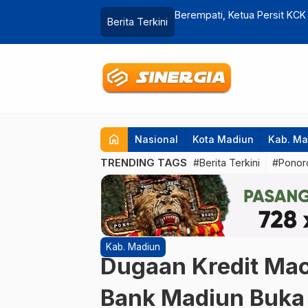
Jenguk Prajurit yang Sakit
Jelang Ramadhan dan Lebar
Berita Terkini
home
Nasional
Kota Madiun
Kab. Ma
TRENDING TAGS
#Berita Terkini
#Ponor
Kab. Madiun
Dugaan Kredit Mace
Bank Madiun Buka