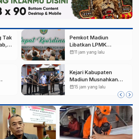
g Tak
Pemkot Madiun
ab,
Libatkan LPMK
s 2
Percepat Program
calendar_month
11 jam yang lalu
ran
Pilah Sampah dari
ar
Rumah, TPA Winongo
Kejari Kabupaten
Butuh Penanganan
Madiun Musnahkan
Cepat
ng
Barang Bukti 21
calendar_month
15 jam yang lalu
Perkara, Didominasi
Kasus Narkotika