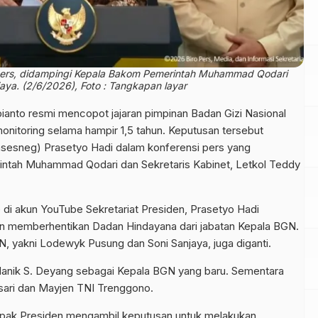
pers, didampingi Kepala Bakom Pemerintah Muhammad Qodari
jaya. (2/6/2026), Foto : Tangkapan layar
anto resmi mencopot jajaran pimpinan Badan Gizi Nasional
onitoring selama hampir 1,5 tahun. Keputusan tersebut
sesneg) Prasetyo Hadi dalam konferensi pers yang
intah Muhammad Qodari dan Sekretaris Kabinet, Letkol Teddy
 di akun YouTube Sekretariat Presiden, Prasetyo Hadi
memberhentikan Dadan Hindayana dari jabatan Kepala BGN.
, yakni Lodewyk Pusung dan Soni Sanjaya, juga diganti.
Nanik S. Deyang sebagai Kepala BGN yang baru. Sementara
msari dan Mayjen TNI Trenggono.
, Bapak Presiden mengambil keputusan untuk melakukan