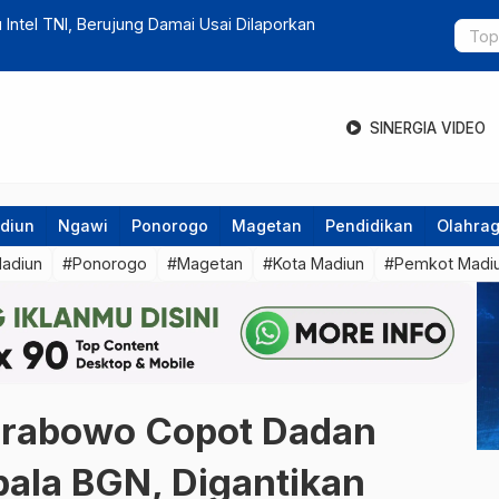
 Kasus Korupsi Pokir, Warga Diminta Waspada Pesan
Hari Buku N
hingga Mus
SINERGIA VIDEO
diun
Ngawi
Ponorogo
Magetan
Pendidikan
Olahra
Madiun
#Ponorogo
#Magetan
#Kota Madiun
#Pemkot Madi
Prabowo Copot Dadan
pala BGN, Digantikan