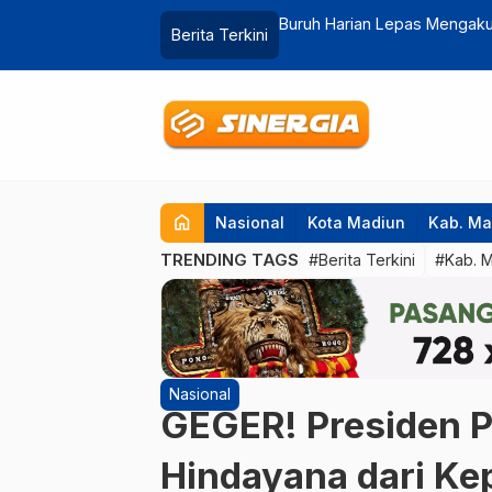
ng Damai Usai Dilaporkan
Catut Nama Kajari di Tengah
Berita Terkini
…
WhatsApp Mencurigakan
home
Nasional
Kota Madiun
Kab. Ma
TRENDING TAGS
#Berita Terkini
#Kab. 
Nasional
GEGER! Presiden 
Hindayana dari Ke