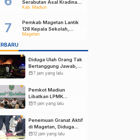
Serabutan Asal Kradinan
Kab. Madiun
Madiun Kini Masuk
Sekolah Rakyat
Pemkab Magetan Lantik
128 Kepala Sekolah,
Magetan
Bupati Pastikan
Rekrutmen Baru Segera
ERBARU
Dibuka untuk Isi Jabatan
yang Masih Kosong
Diduga Ulah Orang Tak
Bertanggung Jawab,
Lahan Tebu Seluas 2
calendar_month
7 jam yang lalu
Hektare di Plunturan
Ponorogo Terbakar
Pemkot Madiun
Libatkan LPMK
Percepat Program
calendar_month
11 jam yang lalu
Pilah Sampah dari
Rumah, TPA Winongo
Penemuan Granat Aktif
Butuh Penanganan
di Magetan, Diduga
Cepat
Sisa Perang Dunia II
calendar_month
12 jam yang lalu