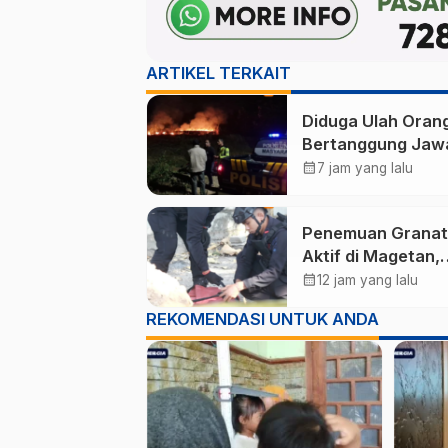
ARTIKEL TERKAIT
Diduga Ulah Oran
Bertanggung Jaw
Lahan Tebu Selua
calendar_month
7 jam yang lalu
Hektare di Pluntu
Ponorogo Terbak
Penemuan Granat
Aktif di Magetan,
Diduga Sisa Pera
calendar_month
12 jam yang lalu
Dunia II
REKOMENDASI UNTUK ANDA