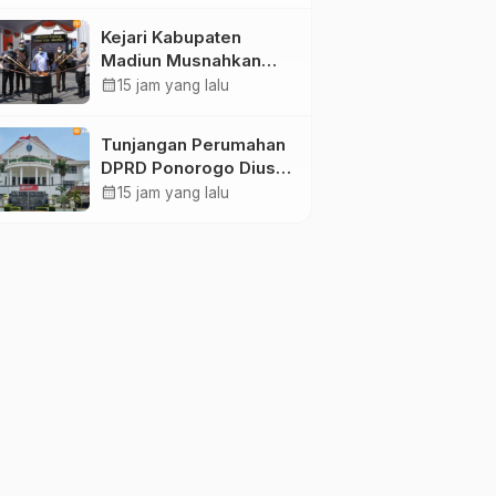
Kejari Kabupaten
Madiun Musnahkan
Barang Bukti 21
calendar_month
15 jam yang lalu
Perkara, Didominasi
Kasus Narkotika
Tunjangan Perumahan
DPRD Ponorogo Diusut
Kejari, Segini Besaran
calendar_month
15 jam yang lalu
yang Diterima Anggota
Dewan