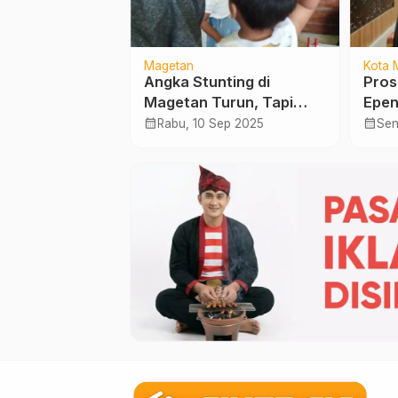
Magetan
Kota 
 Permohonan
Angka Stunting di
Pro
 Ponorogo
Magetan Turun, Tapi
Epen
Ribu Sepanjang
Masih Tinggi
Madi
calendar_month
calendar_month
Des 2025
Rabu, 10 Sep 2025
Sen
Gube