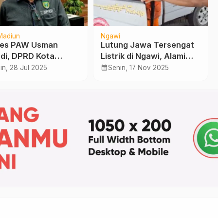
Madiun
Ngawi
ses PAW Usman
Lutung Jawa Tersengat
di, DPRD Kota
Listrik di Ngawi, Alami
un Tunggu SK
Luka Bakar Parah
calendar_month
in, 28 Jul 2025
Senin, 17 Nov 2025
rnur