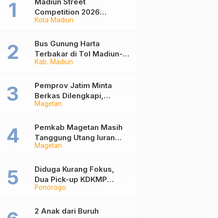
Madiun Street
Competition 2026
Kota Madiun
Ramaikan Balai Kota,
Ajang Sportifitas Anak
Muda dari Basket 3×3
Bus Gunung Harta
hingga Mural
Terbakar di Tol Madiun-
Kab. Madiun
Nganjuk, 30 Penumpang
Selamat
Pemprov Jatim Minta
Berkas Dilengkapi,
Magetan
Penetapan Ketua DPRD
Magetan Molor
Pemkab Magetan Masih
Tanggung Utang Iuran
Magetan
JKN Rp6 Miliar, Dampak
Aturan Berlaku Surut dan
Tekanan Fiskal
Diduga Kurang Fokus,
Dua Pick-up KDKMP
Ponorogo
Tabrak Bus Pariwisata di
Sukorejo Ponorogo
2 Anak dari Buruh