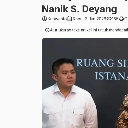
Nanik S. Deyang
account_circle
calendar_month
visibility
print
Kriswanto
Rabu, 3 Jun 2026
165
C
info
Atur ukuran teks artikel ini untuk mendap