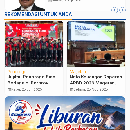
calendar_month
Jumat, 7 Agt 2026
Kelola Administrasi
REKOMENDASI UNTUK ANDA
Ponorogo
Magetan
Jujitsu Ponorogo Siap
Nota Keuangan Raperda
Berlaga di Porprov
APBD 2026 Magetan,
Jatim IX 2025, Usung
Tekankan Prioritas dan
calendar_month
Rabu, 25 Jun 2025
calendar_month
Selasa, 25 Nov 2025
Misi Pertahankan Tahta
Penguatan Pendapatan
Raja
Daerah