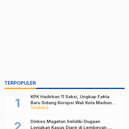
TERPOPULER
KPK Hadirkan 11 Saksi, Ungkap Fakta
Baru Sidang Korupsi Wali Kota Madiun
Surabaya
Nonaktif Maidi
Dinkes Magetan Selidiki Dugaan
Lonjakan Kasus Diare di Lembeyan,