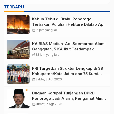
TERBARU
Kebun Tebu di Brahu Ponorogo
Terbakar, Puluhan Hektare Dilalap Api
calendar_month
15 jam yang lalu
KA BIAS Madiun–Adi Soemarmo Alami
Gangguan, 5 KA Ikut Terdampak
calendar_month
23 jam yang lalu
PRI Targetkan Struktur Lengkap di 38
Kabupaten/Kota Jatim dan 75 Kursi
DPR RI pada Pemilu 2029
calendar_month
Sabtu, 8 Agt 2026
Dugaan Korupsi Tunjangan DPRD
Ponorogo Jadi Alarm, Pengamat Minta
Magetan Perkuat Tata Kelola
calendar_month
Jumat, 7 Agt 2026
Administrasi