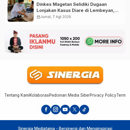
Dinkes Magetan Selidiki Dugaan
Lonjakan Kasus Diare di Lembeyan,
Lakukan Penyelidikan Epidemiologi
calendar_month
Jumat, 7 Agt 2026
Tentang Kami
Kolaborasi
Pedoman Media Siber
Privacy Policy
Terms 
Sinergia Mediatama - Bersinergi dan Menginspirasi