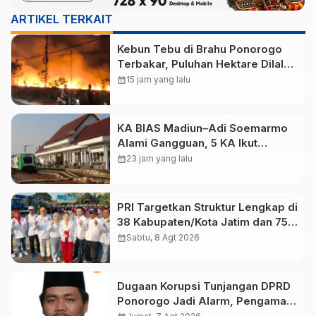
ARTIKEL TERKAIT
Kebun Tebu di Brahu Ponorogo
Terbakar, Puluhan Hektare Dilalap
Api
calendar_month
15 jam yang lalu
KA BIAS Madiun–Adi Soemarmo
Alami Gangguan, 5 KA Ikut
Terdampak
calendar_month
23 jam yang lalu
PRI Targetkan Struktur Lengkap di
38 Kabupaten/Kota Jatim dan 75
Kursi DPR RI pada Pemilu 2029
calendar_month
Sabtu, 8 Agt 2026
Dugaan Korupsi Tunjangan DPRD
Ponorogo Jadi Alarm, Pengamat
Minta Magetan Perkuat Tata