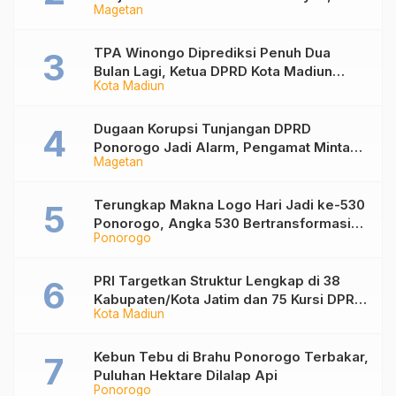
Magetan
Lakukan Penyelidikan Epidemiologi
TPA Winongo Diprediksi Penuh Dua
Bulan Lagi, Ketua DPRD Kota Madiun
Kota Madiun
Desak Pemkot Percepat Penanganan
Sampah
Dugaan Korupsi Tunjangan DPRD
Ponorogo Jadi Alarm, Pengamat Minta
Magetan
Magetan Perkuat Tata Kelola
Administrasi
Terungkap Makna Logo Hari Jadi ke-530
Ponorogo, Angka 530 Bertransformasi
Ponorogo
Jadi Sekar Kinanthi
PRI Targetkan Struktur Lengkap di 38
Kabupaten/Kota Jatim dan 75 Kursi DPR
Kota Madiun
RI pada Pemilu 2029
Kebun Tebu di Brahu Ponorogo Terbakar,
Puluhan Hektare Dilalap Api
Ponorogo