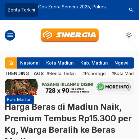
025, Polres
Empat Tersangka Ditetapkan dalam
Meriahnya
search
Berita Terkini
an Pelanggaran
Kasus Perambahan Hutan Pendidikan
Sarangan
UGM di Ngawi, Dua Excavator Disita
dan Wisa
menu
light_mode
home
Nasional
Kota Madiun
Kab. Madiun
Ngawi
P
TRENDING TAGS
#Berita Terkini
#Ponorogo
#Kota Madiu
Kab. Madiun
Harga Beras di Madiun Naik,
Premium Tembus Rp15.300 per
Kg, Warga Beralih ke Beras