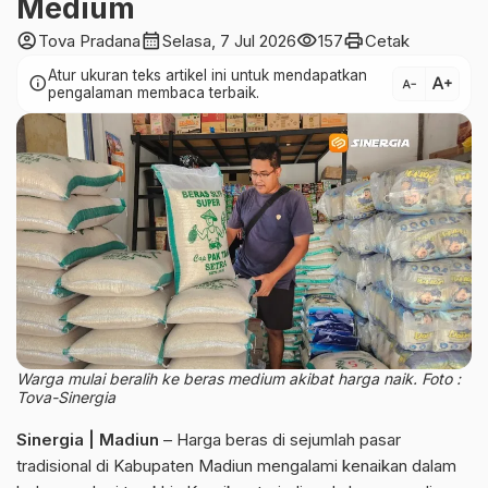
Medium
account_circle
calendar_month
visibility
print
Tova Pradana
Selasa, 7 Jul 2026
157
Cetak
Atur ukuran teks artikel ini untuk mendapatkan
text_increase
info
text_decrease
pengalaman membaca terbaik.
Warga mulai beralih ke beras medium akibat harga naik. Foto :
Tova-Sinergia
Sinergia | Madiun
– Harga beras di sejumlah pasar
tradisional di Kabupaten Madiun mengalami kenaikan dalam