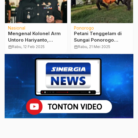
Nasional
Ponorogo
Mengenal Kolonel Arm
Petani Tenggelam di
Untoro Hariyanto,
Sungai Ponorogo
Nahkoda Baru Korem
Ditemukan Meninggal
calendar_month
Rabu, 12 Feb 2025
calendar_month
Rabu, 21 Mei 2025
081/DSJ
pada Hari Kedua
Pencarian