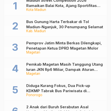
Madiun Street Competition 2026
Ramaikan Balai Kota, Ajang Sportifitas
Kota Madiun
Anak Muda dari Basket 3×3 hingga Mural
Bus Gunung Harta Terbakar di Tol
Madiun-Nganjuk, 30 Penumpang Selamat
Kab. Madiun
Pemprov Jatim Minta Berkas Dilengkapi,
Penetapan Ketua DPRD Magetan Molor
Magetan
Pemkab Magetan Masih Tanggung Utang
Iuran JKN Rp6 Miliar, Dampak Aturan
Magetan
Berlaku Surut dan Tekanan Fiskal
Diduga Kurang Fokus, Dua Pick-up
KDKMP Tabrak Bus Pariwisata di
Ponorogo
Sukorejo Ponorogo
2 Anak dari Buruh Serabutan Asal