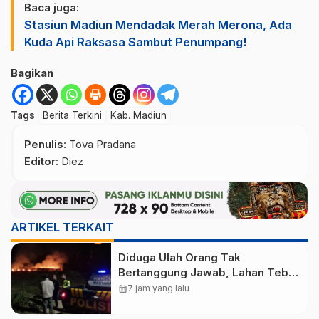
Baca juga:
Stasiun Madiun Mendadak Merah Merona, Ada
Kuda Api Raksasa Sambut Penumpang!
Bagikan
Tags
Berita Terkini
Kab. Madiun
Penulis
: Tova Pradana
Editor
: Diez
ARTIKEL TERKAIT
Diduga Ulah Orang Tak
Bertanggung Jawab, Lahan Tebu
Seluas 2 Hektare di Plunturan
calendar_month
7 jam yang lalu
Ponorogo Terbakar