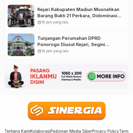
Kejari Kabupaten Madiun Musnahkan
Barang Bukti 21 Perkara, Didominasi
Kasus Narkotika
calendar_month
15 jam yang lalu
Tunjangan Perumahan DPRD
Ponorogo Diusut Kejari, Segini
Besaran yang Diterima Anggota
calendar_month
16 jam yang lalu
Dewan
Tentang Kami
Kolaborasi
Pedoman Media Siber
Privacy Policy
Terms 