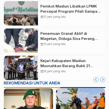
Pemkot Madiun Libatkan LPMK
Percepat Program Pilah Sampah
dari Rumah, TPA Winongo Butuh
calendar_month
12 jam yang lalu
Penanganan Cepat
Penemuan Granat Aktif di
Magetan, Diduga Sisa Perang
Dunia II
calendar_month
12 jam yang lalu
Kejari Kabupaten Madiun
Musnahkan Barang Bukti 21
Perkara, Didominasi Kasus
calendar_month
15 jam yang lalu
Narkotika
REKOMENDASI UNTUK ANDA