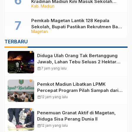
Kradinan Madiun Kini Masuk Sekolah
Kab. Madiun
Rakyat
Pemkab Magetan Lantik 128 Kepala
Sekolah, Bupati Pastikan Rekrutmen Baru
Magetan
Segera Dibuka untuk Isi Jabatan yang
Masih Kosong
TERBARU
Diduga Ulah Orang Tak Bertanggung
Jawab, Lahan Tebu Seluas 2 Hektare
di Plunturan Ponorogo Terbakar
calendar_month
7 jam yang lalu
Pemkot Madiun Libatkan LPMK
Percepat Program Pilah Sampah dari
Rumah, TPA Winongo Butuh
calendar_month
12 jam yang lalu
Penanganan Cepat
Penemuan Granat Aktif di Magetan,
Diduga Sisa Perang Dunia II
calendar_month
12 jam yang lalu