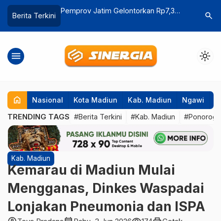
lontorkan Rp7,3
Dari Lahan Sempit, Peternak Ayam
Tradisi
search
Berita Terkini
ataan Kawasan Kumuh
Sengkuni Raup Omzet Puluhan Juta
Sertija
menu
light_mode
home
Nasional
Kota Madiun
Kab. Madiun
Ngawi
P
TRENDING TAGS
#Berita Terkini
#Kab. Madiun
#Ponorog
Kab. Madiun
Kemarau di Madiun Mulai
Mengganas, Dinkes Waspadai
Lonjakan Pneumonia dan ISPA