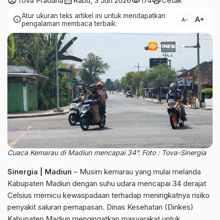
account_circle
calendar_month
visibility
print
Tova Pradana
Rabu, 3 Jun 2026
174
Cetak
Atur ukuran teks artikel ini untuk mendapatkan
text_increase
info
text_decrease
pengalaman membaca terbaik.
Cuaca Kemarau di Madiun mencapai 34°. Foto : Tova-Sinergia
Sinergia | Madiun
– Musim kemarau yang mulai melanda
Kabupaten Madiun dengan suhu udara mencapai 34 derajat
Celsius memicu kewaspadaan terhadap meningkatnya risiko
penyakit saluran pernapasan. Dinas Kesehatan (Dinkes)
Kabupaten Madiun mengingatkan masyarakat untuk