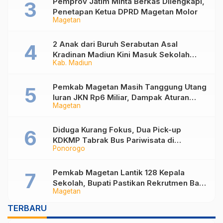
Pemprov Jatim Minta Berkas Dilengkapi,
Penetapan Ketua DPRD Magetan Molor
Magetan
2 Anak dari Buruh Serabutan Asal
Kradinan Madiun Kini Masuk Sekolah
Kab. Madiun
Rakyat
Pemkab Magetan Masih Tanggung Utang
Iuran JKN Rp6 Miliar, Dampak Aturan
Magetan
Berlaku Surut dan Tekanan Fiskal
Diduga Kurang Fokus, Dua Pick-up
KDKMP Tabrak Bus Pariwisata di
Ponorogo
Sukorejo Ponorogo
Pemkab Magetan Lantik 128 Kepala
Sekolah, Bupati Pastikan Rekrutmen Baru
Magetan
Segera Dibuka untuk Isi Jabatan yang
Masih Kosong
TERBARU