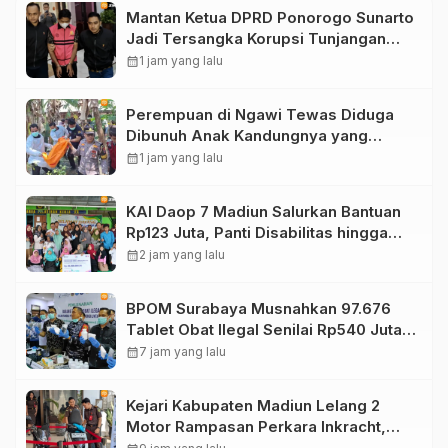
Mantan Ketua DPRD Ponorogo Sunarto
Jadi Tersangka Korupsi Tunjangan
Perumahan
calendar_month
1 jam yang lalu
Perempuan di Ngawi Tewas Diduga
Dibunuh Anak Kandungnya yang
mengalami gangguan kejiwaan
calendar_month
1 jam yang lalu
KAI Daop 7 Madiun Salurkan Bantuan
Rp123 Juta, Panti Disabilitas hingga
Reog Ponorogo Dapat Prioritas
calendar_month
2 jam yang lalu
BPOM Surabaya Musnahkan 97.676
Tablet Obat Ilegal Senilai Rp540 Juta,
Cegah Penyalahgunaan di Kalangan
calendar_month
7 jam yang lalu
Pelajar
Kejari Kabupaten Madiun Lelang 2
Motor Rampasan Perkara Inkracht,
Penawaran Dibuka 11 Agustus