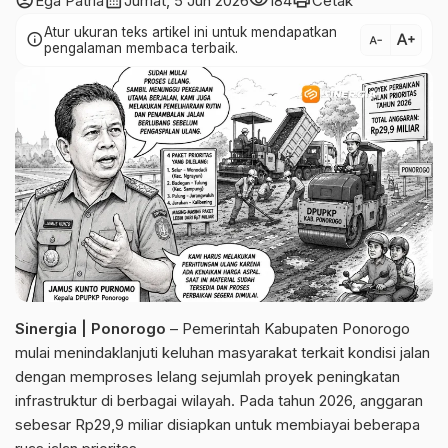
account_circle
calendar_month
visibility
print
Ega Patria
Jumat, 5 Jun 2026
184
Cetak
Atur ukuran teks artikel ini untuk mendapatkan
text_increase
info
text_decrease
pengalaman membaca terbaik.
Sinergia | Ponorogo
– Pemerintah Kabupaten Ponorogo
mulai menindaklanjuti keluhan masyarakat terkait kondisi jalan
dengan memproses lelang sejumlah proyek peningkatan
infrastruktur di berbagai wilayah. Pada tahun 2026, anggaran
sebesar Rp29,9 miliar disiapkan untuk membiayai beberapa