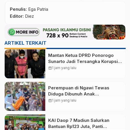
Penulis
: Ega Patria
Editor
: Diez
ARTIKEL TERKAIT
Mantan Ketua DPRD Ponorogo
Sunarto Jadi Tersangka Korupsi
Tunjangan Perumahan
calendar_month
1 jam yang lalu
Perempuan di Ngawi Tewas
Diduga Dibunuh Anak
Kandungnya yang mengalami
calendar_month
1 jam yang lalu
gangguan kejiwaan
KAI Daop 7 Madiun Salurkan
Bantuan Rp123 Juta, Panti