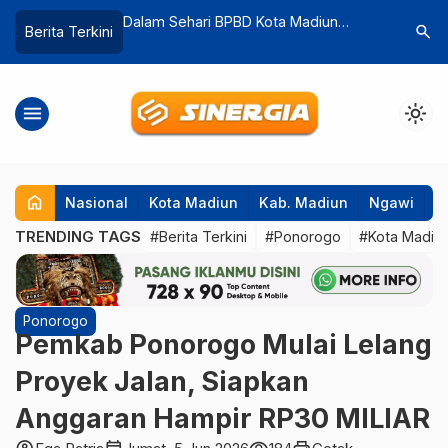
PBD Kota Madiun
Berantas Praktik Perjudian, Satreskrim
Viral
search
Berita Terkini
rsihan Sarang Tawon
Polres Ponorogo Ringkus Belasan
Pemu
Pelaku
Keri
menu
light_mode
home
Nasional
Kota Madiun
Kab. Madiun
Ngawi
P
TRENDING TAGS
#Berita Terkini
#Ponorogo
#Kota Madiu
Ponorogo
Pemkab Ponorogo Mulai Lelang
Proyek Jalan, Siapkan
Anggaran Hampir RP30 MILIAR