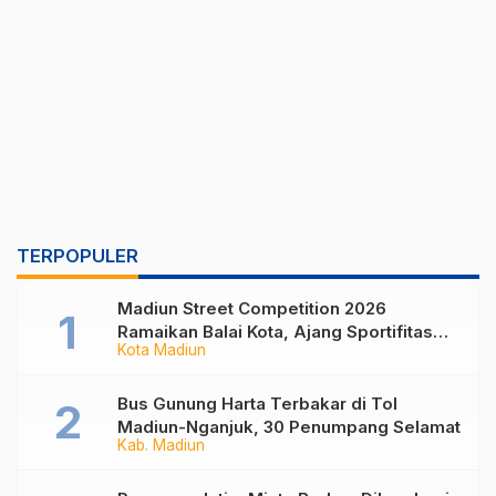
TERPOPULER
Madiun Street Competition 2026
Ramaikan Balai Kota, Ajang Sportifitas
Kota Madiun
Anak Muda dari Basket 3×3 hingga Mural
Bus Gunung Harta Terbakar di Tol
Madiun-Nganjuk, 30 Penumpang Selamat
Kab. Madiun