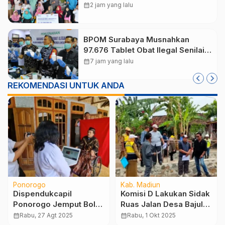
Disabilitas hingga Reog Ponorogo
calendar_month
2 jam yang lalu
Dapat Prioritas
BPOM Surabaya Musnahkan
97.676 Tablet Obat Ilegal Senilai
Rp540 Juta, Cegah
calendar_month
7 jam yang lalu
Penyalahgunaan di Kalangan
Pelajar
REKOMENDASI UNTUK ANDA
Ponorogo
Kab. Madiun
Dispendukcapil
Komisi D Lakukan Sidak
Ponorogo Jemput Bola,
Ruas Jalan Desa Bajulan
Ribuan Disabilitas dan
dan Jembatan Desa
calendar_month
Rabu, 27 Agt 2025
calendar_month
Rabu, 1 Okt 2025