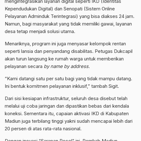
mengintegrasikan layanan digital seperti IKD (Identitas
Kependudukan Digital) dan Senopati (Sistem Online
Pelayanan Adminduk Terintegrasi) yang bisa diakses 24 jam.
Namun, bagi masyarakat yang tidak memiliki gawai, layanan
desa tetap menjadi solusi utama.
Menariknya, program ini juga menyasar kelompok rentan
seperti lansia dan penyandang disabilitas. Petugas Dukcapil
akan turun langsung ke rumah warga untuk memberikan
pelayanan secara
by name by address.
“Kami datangi satu per satu bagi yang tidak mampu datang.
Ini bentuk komitmen pelayanan inklusif,” tambah Sigit.
Dari sisi kesiapan infrastruktur, seluruh desa disebut telah
melalui uji coba jaringan dan dipastikan bebas dari kendala
koneksi. Sementara itu, capaian aktivasi IKD di Kabupaten
Madiun juga terbilang tinggi yakni sudah mencapai lebih dari
20 persen di atas rata-rata nasional.
Dengan inovasi “Sarapan Pecel” ini, Pemkab Madiun