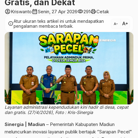
Gratis, dan Dekat
account_circle
calendar_month
visibility
print
Kriswanto
Senin, 27 Apr 2026
291
Cetak
Atur ukuran teks artikel ini untuk mendapatkan
text_increase
info
text_decrease
pengalaman membaca terbaik.
Layanan administrasi kependudukan kini hadir di desa, cepat
dan gratis. (27/4/2026), Foto : Kris-Sinergia
Sinergia | Madiun
– Pemerintah Kabupaten Madiun
meluncurkan inovasi layanan publik bertajuk “Sarapan Pecel”