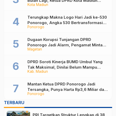
Bulan Lagi, Ketua DPRD Kota Madiun
Kota Madiun
Desak Pemkot Percepat Penanganan
Sampah
Terungkap Makna Logo Hari Jadi ke-530
Ponorogo, Angka 530 Bertransformasi
Ponorogo
Jadi Sekar Kinanthi
Dugaan Korupsi Tunjangan DPRD
Ponorogo Jadi Alarm, Pengamat Minta
Magetan
Magetan Perkuat Tata Kelola
Administrasi
DPRD Soroti Kinerja BUMD Umbul Yang
Tak Maksimal, Dinilai Belum Mampu
Kab. Madiun
Hasilkan PAD
Mantan Ketua DPRD Ponorogo Jadi
Tersangka, Punya Harta Rp3,6 Miliar dan
Ponorogo
Utang Rp1,4 Miliar
TERBARU
PRI Targetkan Struktur Lengkap di 38