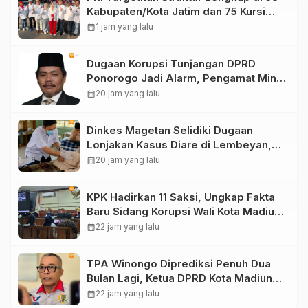
Kabupaten/Kota Jatim dan 75 Kursi
DPR RI pada Pemilu 2029
calendar_month
1 jam yang lalu
Dugaan Korupsi Tunjangan DPRD
Ponorogo Jadi Alarm, Pengamat Minta
Magetan Perkuat Tata Kelola
calendar_month
20 jam yang lalu
Administrasi
Dinkes Magetan Selidiki Dugaan
Lonjakan Kasus Diare di Lembeyan,
Lakukan Penyelidikan Epidemiologi
calendar_month
20 jam yang lalu
KPK Hadirkan 11 Saksi, Ungkap Fakta
Baru Sidang Korupsi Wali Kota Madiun
Nonaktif Maidi
calendar_month
22 jam yang lalu
TPA Winongo Diprediksi Penuh Dua
Bulan Lagi, Ketua DPRD Kota Madiun
Desak Pemkot Percepat Penanganan
calendar_month
22 jam yang lalu
Sampah