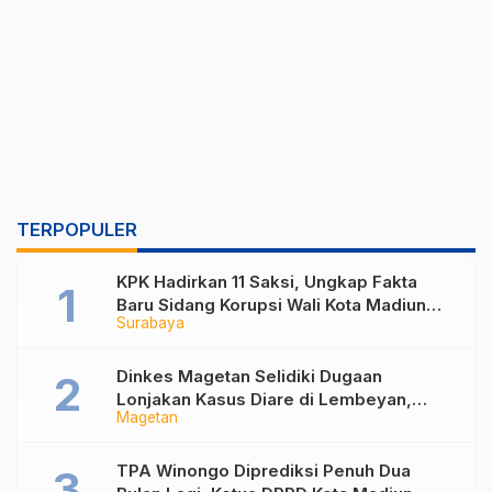
TERPOPULER
KPK Hadirkan 11 Saksi, Ungkap Fakta
Baru Sidang Korupsi Wali Kota Madiun
Surabaya
Nonaktif Maidi
Dinkes Magetan Selidiki Dugaan
Lonjakan Kasus Diare di Lembeyan,
Magetan
Lakukan Penyelidikan Epidemiologi
TPA Winongo Diprediksi Penuh Dua