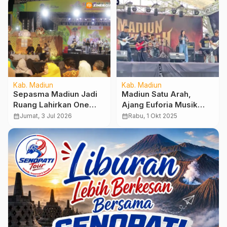
Kab. Madiun
Kab. Madiun
Sepasma Madiun Jadi
Madiun Satu Arah,
Ruang Lahirkan One
Ajang Euforia Musik
Village One Creative
Rock dan Kebersamaan
calendar_month
Jumat, 3 Jul 2026
calendar_month
Rabu, 1 Okt 2025
Hub, UMKM Soroti
Pemasaran hingga
Digitalisasi