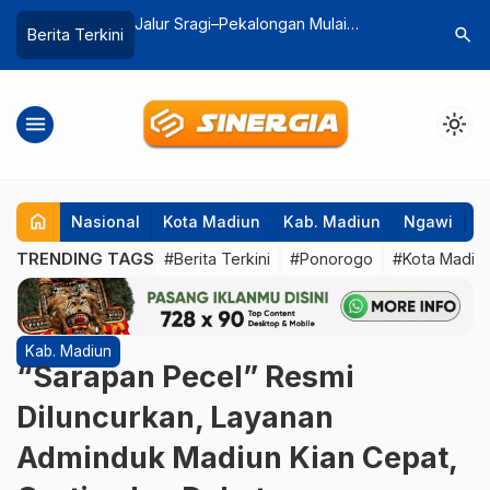
gan Mulai
Aksi Bela Negara dan Semangat
Pemkab M
search
Berita Terkini
Namun 3 KA di
Patriotisme Melalui Olahraga
Kerja, U
gkat
Ribu War
menu
light_mode
home
Nasional
Kota Madiun
Kab. Madiun
Ngawi
P
TRENDING TAGS
#Berita Terkini
#Ponorogo
#Kota Madiu
Kab. Madiun
“Sarapan Pecel” Resmi
Diluncurkan, Layanan
Adminduk Madiun Kian Cepat,