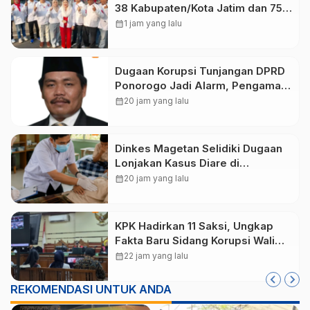
38 Kabupaten/Kota Jatim dan 75
Kursi DPR RI pada Pemilu 2029
calendar_month
1 jam yang lalu
Dugaan Korupsi Tunjangan DPRD
Ponorogo Jadi Alarm, Pengamat
Minta Magetan Perkuat Tata
calendar_month
20 jam yang lalu
Kelola Administrasi
Dinkes Magetan Selidiki Dugaan
Lonjakan Kasus Diare di
Lembeyan, Lakukan Penyelidikan
calendar_month
20 jam yang lalu
Epidemiologi
KPK Hadirkan 11 Saksi, Ungkap
Fakta Baru Sidang Korupsi Wali
Kota Madiun Nonaktif Maidi
calendar_month
22 jam yang lalu
REKOMENDASI UNTUK ANDA