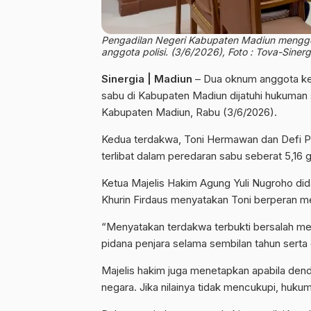
Pengadilan Negeri Kabupaten Madiun mengge
anggota polisi. (3/6/2026), Foto : Tova-Sinerg
Sinergia | Madiun
– Dua oknum anggota kepo
sabu di Kabupaten Madiun dijatuhi hukuman 
Kabupaten Madiun, Rabu (3/6/2026).
Kedua terdakwa, Toni Hermawan dan Defi Pu
terlibat dalam peredaran sabu seberat 5,16
Ketua Majelis Hakim Agung Yuli Nugroho did
Khurin Firdaus menyatakan Toni berperan m
“Menyatakan terdakwa terbukti bersalah mel
pidana penjara selama sembilan tahun serta 
Majelis hakim juga menetapkan apabila dend
negara. Jika nilainya tidak mencukupi, huku