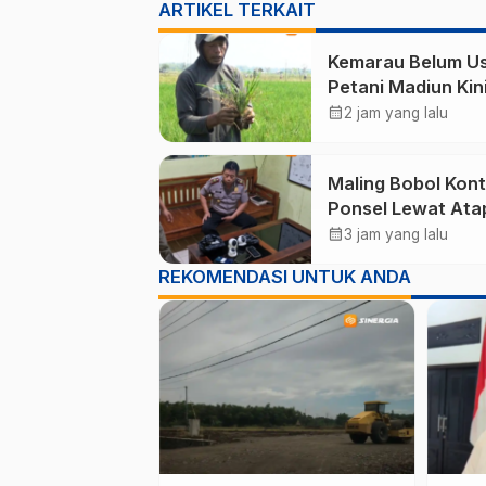
ARTIKEL TERKAIT
Kemarau Belum Us
Petani Madiun Kin
Dihantui Seranga
calendar_month
2 jam yang lalu
Wereng yang An
Produksi Padi
Maling Bobol Kont
Ponsel Lewat Ata
Gondol Uang Rp2
calendar_month
3 jam yang lalu
Juta dan Empat HP
REKOMENDASI UNTUK ANDA
Ponorogo