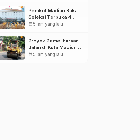
Ponorogo
Pemkot Madiun Buka
Seleksi Terbuka 4
Jabatan Kepala OPD,
calendar_month
5 jam yang lalu
Pendaftaran Dibuka
hingga 16 Agustus
Proyek Pemeliharaan
2026
Jalan di Kota Madiun
Dikebut, Seluruh Paket
calendar_month
5 jam yang lalu
Pekerjaan Lampaui
Target