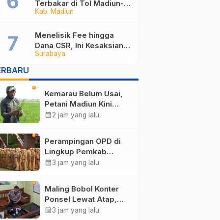
Terbakar di Tol Madiun-
Kab. Madiun
Nganjuk, 30 Penumpang
Selamat
Menelisik Fee hingga
Dana CSR, Ini Kesaksian
Surabaya
Tiga Kontraktor Soal
Mekanisme Proyek di
ERBARU
DPUPR Kota Madiun
Kemarau Belum Usai,
Petani Madiun Kini
Dihantui Serangan
calendar_month
2 jam yang lalu
Wereng yang Ancam
Produksi Padi
Perampingan OPD di
Lingkup Pemkab
Madiun Tunggu
calendar_month
3 jam yang lalu
Persetujuan
Kemendagri
Maling Bobol Konter
Ponsel Lewat Atap,
Gondol Uang Rp25
calendar_month
3 jam yang lalu
Juta dan Empat HP di