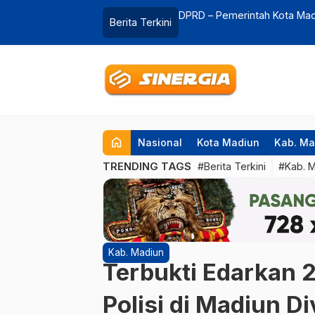
lres Magetan Tegaskan Komitmen
DPRD – Pemerintah Kota Madi
Berita Terkini
home
Nasional
Kota Madiun
Kab. Ma
TRENDING TAGS
#Berita Terkini
#Kab. 
Kab. Madiun
Terbukti Edarkan 
Polisi di Madiun D