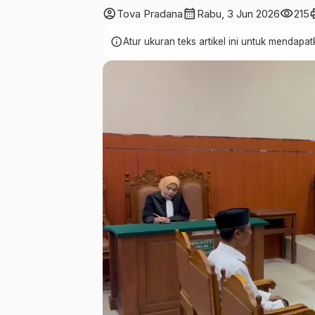
account_circle
calendar_month
visibility
pr
Tova Pradana
Rabu, 3 Jun 2026
215
info
Atur ukuran teks artikel ini untuk mendap