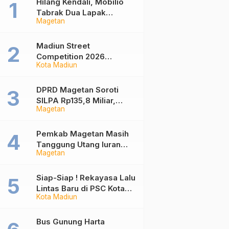
Hilang Kendali, Mobilio
Tabrak Dua Lapak
Magetan
Pedagang di Pasar
Wisata Plaosan Magetan
Madiun Street
Competition 2026
Kota Madiun
Ramaikan Balai Kota,
Ajang Sportifitas Anak
Muda dari Basket 3×3
DPRD Magetan Soroti
hingga Mural
SILPA Rp135,8 Miliar,
Magetan
Desak Pemkab
Tuntaskan Kelebihan
Bayar Proyek
Pemkab Magetan Masih
Tanggung Utang Iuran
Magetan
JKN Rp6 Miliar, Dampak
Aturan Berlaku Surut dan
Tekanan Fiskal
Siap-Siap ! Rekayasa Lalu
Lintas Baru di PSC Kota
Kota Madiun
Madiun Berlaku, Ini Daftar
Jalan yang Berubah
Bus Gunung Harta