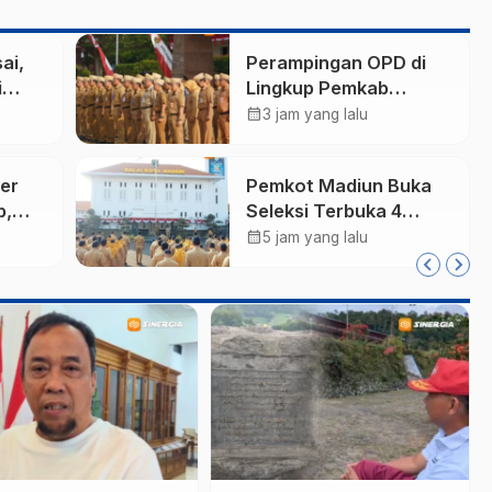
ai,
Perampingan OPD di
i
Lingkup Pemkab
n
Madiun Tunggu
calendar_month
3 jam yang lalu
cam
Persetujuan
Kemendagri
er
Pemkot Madiun Buka
p,
Seleksi Terbuka 4
5
Jabatan Kepala OPD,
calendar_month
5 jam yang lalu
 di
Pendaftaran Dibuka
hingga 16 Agustus
2026