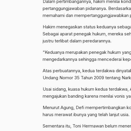
Dalam pertimbangannya, hakim menilai kond
pertanggungjawaban pidananya. Berdasarkan
memahami dan mempertanggungjawabkan pe
Hakim menegaskan status keduanya sebagai
Sebagai aparat penegak hukum, mereka seha
justru terlibat dalam peredarannya.
“Keduanya merupakan penegak hukum yang 
mengedarkannya sehingga mencederai kepe
Atas perbuatannya, kedua terdakwa dinyatak
Undang Nomor 35 Tahun 2009 tentang Narko
Usai sidang, kuasa hukum kedua terdakwa,
mengajukan banding karena menilai vonis yang
Menurut Agung, Defi mempertimbangkan kondi
harus merawat ibunya yang telah lanjut usia.
Sementara itu, Toni Hermawan belum menen