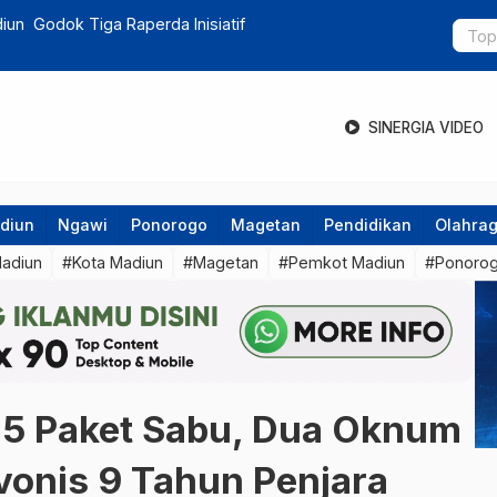
un Godok Tiga Raperda Inisiatif
Pemkab Mad
SINERGIA VIDEO
diun
Ngawi
Ponorogo
Magetan
Pendidikan
Olahra
Madiun
#Kota Madiun
#Magetan
#Pemkot Madiun
#Ponoro
25 Paket Sabu, Dua Oknum
ivonis 9 Tahun Penjara