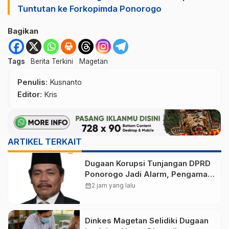
Tuntutan ke Forkopimda Ponorogo
Bagikan
Tags
Berita Terkini
Magetan
Penulis
: Kusnanto
Editor
: Kris
ARTIKEL TERKAIT
Dugaan Korupsi Tunjangan DPRD
Ponorogo Jadi Alarm, Pengamat
Minta Magetan Perkuat Tata
calendar_month
2 jam yang lalu
Kelola Administrasi
Dinkes Magetan Selidiki Dugaan