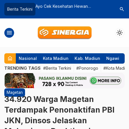
tan Hewan
DLH Ponorogo Minta Petani Keramba
Dindi
search
Berita Terkini
KPP Kota Madiun
Telaga Ngebel Beralih ke Budidaya via
2026 S
Kolam
Berba
menu
light_mode
home
Nasional
Kota Madiun
Kab. Madiun
Ngawi
P
TRENDING TAGS
#Berita Terkini
#Ponorogo
#Kota Madiu
Magetan
34.920 Warga Magetan
Terdampak Penonaktifan PBI
JKN, Dinsos Jelaskan