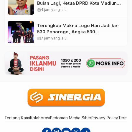
Bulan Lagi, Ketua DPRD Kota Madiun
Desak Pemkot Percepat Penanganan
calendar_month
4 jam yang lalu
Sampah
Terungkap Makna Logo Hari Jadi ke-
530 Ponorogo, Angka 530
Bertransformasi Jadi Sekar Kinanthi
calendar_month
7 jam yang lalu
Tentang Kami
Kolaborasi
Pedoman Media Siber
Privacy Policy
Terms 