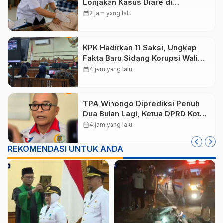
Lonjakan Kasus Diare di
Lembeyan, Lakukan Penyelidikan
calendar_month
2 jam yang lalu
Epidemiologi
KPK Hadirkan 11 Saksi, Ungkap
Fakta Baru Sidang Korupsi Wali
Kota Madiun Nonaktif Maidi
calendar_month
4 jam yang lalu
TPA Winongo Diprediksi Penuh
Dua Bulan Lagi, Ketua DPRD Kota
Madiun Desak Pemkot Percepat
calendar_month
4 jam yang lalu
Penanganan Sampah
REKOMENDASI UNTUK ANDA