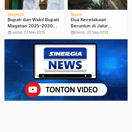
Magetan
Ngawi
Bupati dan Wakil Bupati
Dua Kecelakaan
Magetan 2025–2030
Beruntun di Jalur
Resmi Dilantik, Ini
Ngawi–Maospati, Dua
calendar_month
Jumat, 23 Mei 2025
calendar_month
Kamis, 25 Sep 2025
Pesan Gubernur Jatim
Tewas dan Tiga Luka