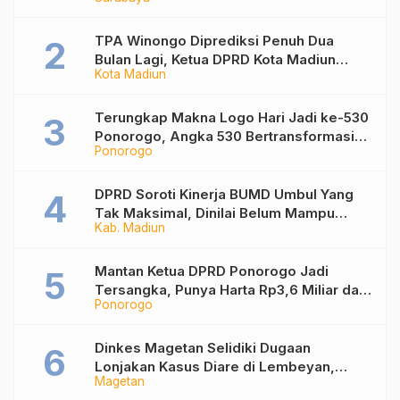
Nonaktif Maidi
TPA Winongo Diprediksi Penuh Dua
Bulan Lagi, Ketua DPRD Kota Madiun
Kota Madiun
Desak Pemkot Percepat Penanganan
Sampah
Terungkap Makna Logo Hari Jadi ke-530
Ponorogo, Angka 530 Bertransformasi
Ponorogo
Jadi Sekar Kinanthi
DPRD Soroti Kinerja BUMD Umbul Yang
Tak Maksimal, Dinilai Belum Mampu
Kab. Madiun
Hasilkan PAD
Mantan Ketua DPRD Ponorogo Jadi
Tersangka, Punya Harta Rp3,6 Miliar dan
Ponorogo
Utang Rp1,4 Miliar
Dinkes Magetan Selidiki Dugaan
Lonjakan Kasus Diare di Lembeyan,
Magetan
Lakukan Penyelidikan Epidemiologi