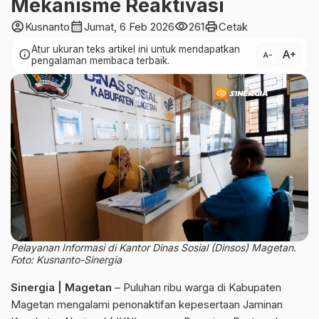
Mekanisme Reaktivasi
account_circle
calendar_month
visibility
print
Kusnanto
Jumat, 6 Feb 2026
261
Cetak
Atur ukuran teks artikel ini untuk mendapatkan
text_increase
info
text_decrease
pengalaman membaca terbaik.
Pelayanan Informasi di Kantor Dinas Sosial (Dinsos) Magetan.
Foto: Kusnanto-Sinergia
Sinergia | Magetan
– Puluhan ribu warga di Kabupaten
Magetan mengalami penonaktifan kepesertaan Jaminan