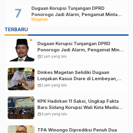
Dugaan Korupsi Tunjangan DPRD
Ponorogo Jadi Alarm, Pengamat Minta
Magetan
Magetan Perkuat Tata Kelola
Administrasi
TERBARU
Dugaan Korupsi Tunjangan DPRD
Ponorogo Jadi Alarm, Pengamat Minta
Magetan Perkuat Tata Kelola
calendar_month
2 jam yang lalu
Administrasi
Dinkes Magetan Selidiki Dugaan
Lonjakan Kasus Diare di Lembeyan,
Lakukan Penyelidikan Epidemiologi
calendar_month
2 jam yang lalu
KPK Hadirkan 11 Saksi, Ungkap Fakta
Baru Sidang Korupsi Wali Kota Madiun
Nonaktif Maidi
calendar_month
4 jam yang lalu
TPA Winongo Diprediksi Penuh Dua