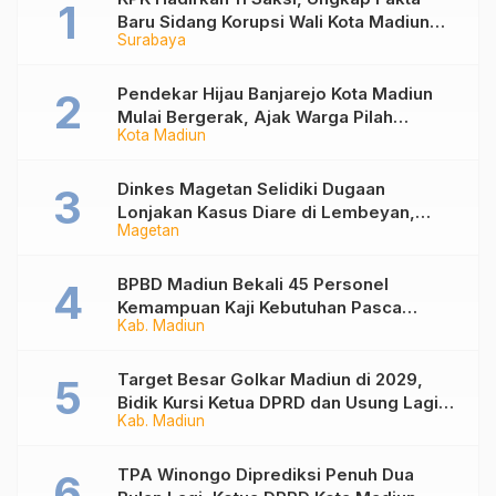
Baru Sidang Korupsi Wali Kota Madiun
Surabaya
Nonaktif Maidi
Pendekar Hijau Banjarejo Kota Madiun
Mulai Bergerak, Ajak Warga Pilah
Kota Madiun
Sampah dari Rumah
Dinkes Magetan Selidiki Dugaan
Lonjakan Kasus Diare di Lembeyan,
Magetan
Lakukan Penyelidikan Epidemiologi
BPBD Madiun Bekali 45 Personel
Kemampuan Kaji Kebutuhan Pasca
Kab. Madiun
Bencana
Target Besar Golkar Madiun di 2029,
Bidik Kursi Ketua DPRD dan Usung Lagi
Kab. Madiun
Hari Wuryanto
TPA Winongo Diprediksi Penuh Dua