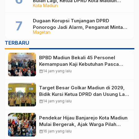
Bulan Lagi, Ketua DPRD Kota Madiun
Kota Madiun
Desak Pemkot Percepat Penanganan
Sampah
Dugaan Korupsi Tunjangan DPRD
Ponorogo Jadi Alarm, Pengamat Minta
Magetan
Magetan Perkuat Tata Kelola
Administrasi
TERBARU
BPBD Madiun Bekali 45 Personel
Kemampuan Kaji Kebutuhan Pasca
Bencana
calendar_month
14 jam yang lalu
Target Besar Golkar Madiun di 2029,
Bidik Kursi Ketua DPRD dan Usung Lagi
Hari Wuryanto
calendar_month
14 jam yang lalu
Pendekar Hijau Banjarejo Kota Madiun
Mulai Bergerak, Ajak Warga Pilah
Sampah dari Rumah
calendar_month
16 jam yang lalu