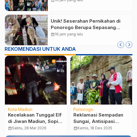
calendar_month
Unik! Seserahan Pernikahan di
Ponorogo Berupa Sepasang
Domba Merino
calendar_month
16 jam yang lalu
REKOMENDASI UNTUK ANDA
Kota Madiun
Ponorogo
Kecelakaan Tunggal Elf
Reklamasi Sempadan
di Jiwan Madiun, Sopir
Sungai, Antisipasi
Diduga Mengantuk
Bencana Tambang di
calendar_month
Sabtu, 28 Mar 2026
calendar_month
Kamis, 18 Des 2025
hingga Kendaraan
Ponorogo