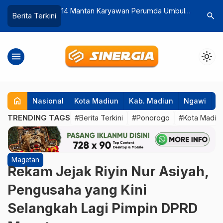
n Perumda Umbul
Noah Angkat Pesona Alam Ponorogo
Bus Indor
search
Berita Terkini
ji Yang
Lewat Project Side/B
Ngawi, 34
Rp. 600 Juta
Tewas
menu
light_mode
home
Nasional
Kota Madiun
Kab. Madiun
Ngawi
P
TRENDING TAGS
#Berita Terkini
#Ponorogo
#Kota Madiu
Magetan
Rekam Jejak Riyin Nur Asiyah,
Pengusaha yang Kini
Selangkah Lagi Pimpin DPRD