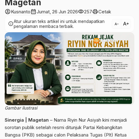
Magetan
account_circle
calendar_month
visibility
print
Kusnanto
Jumat, 26 Jun 2026
257
Cetak
Atur ukuran teks artikel ini untuk mendapatkan
text_increase
info
text_decrease
pengalaman membaca terbaik.
Gambar ilustrasi
Sinergia | Magetan
– Nama Riyin Nur Asiyah kini menjadi
sorotan publik setelah resmi ditunjuk Partai Kebangkitan
Bangsa (PKB) sebagai calon Pelaksana Tugas (Plt) Ketua