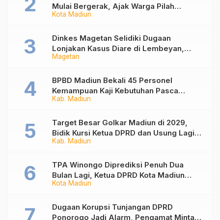
Mulai Bergerak, Ajak Warga Pilah
Kota Madiun
Sampah dari Rumah
Dinkes Magetan Selidiki Dugaan
Lonjakan Kasus Diare di Lembeyan,
Magetan
Lakukan Penyelidikan Epidemiologi
BPBD Madiun Bekali 45 Personel
Kemampuan Kaji Kebutuhan Pasca
Kab. Madiun
Bencana
Target Besar Golkar Madiun di 2029,
Bidik Kursi Ketua DPRD dan Usung Lagi
Kab. Madiun
Hari Wuryanto
TPA Winongo Diprediksi Penuh Dua
Bulan Lagi, Ketua DPRD Kota Madiun
Kota Madiun
Desak Pemkot Percepat Penanganan
Sampah
Dugaan Korupsi Tunjangan DPRD
Ponorogo Jadi Alarm, Pengamat Minta