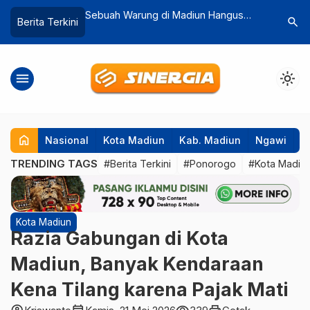
Madiun Hangus
Harga Pangan di Magetan Stabil
Loket Pe
search
Berita Terkini
Capai Rp. 50 Juta
Selama Ramadan, Cabai Rawit Masih
Madiun Te
Tertinggi
IGD
menu
light_mode
home
Nasional
Kota Madiun
Kab. Madiun
Ngawi
P
TRENDING TAGS
#Berita Terkini
#Ponorogo
#Kota Madiu
Kota Madiun
Razia Gabungan di Kota
Madiun, Banyak Kendaraan
Kena Tilang karena Pajak Mati