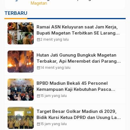
Magetan
Magetan Perkuat Tata Kelola
Administrasi
TERBARU
Ramai ASN Keluyuran saat Jam Kerja,
Bupati Magetan Terbitkan SE Larang
Ngopi hingga Belanja
calendar_month
2 menit yang lalu
Hutan Jati Gunung Bungkuk Magetan
Terbakar, Api Merembet dari Parang
Hill akibat Angin Kencang
calendar_month
14 menit yang lalu
BPBD Madiun Bekali 45 Personel
Kemampuan Kaji Kebutuhan Pasca
Bencana
calendar_month
15 jam yang lalu
Target Besar Golkar Madiun di 2029,
Bidik Kursi Ketua DPRD dan Usung Lagi
Hari Wuryanto
calendar_month
15 jam yang lalu