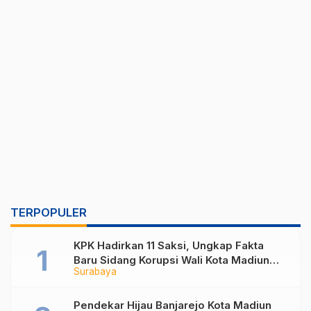
TERPOPULER
KPK Hadirkan 11 Saksi, Ungkap Fakta
Baru Sidang Korupsi Wali Kota Madiun
Surabaya
Nonaktif Maidi
Pendekar Hijau Banjarejo Kota Madiun