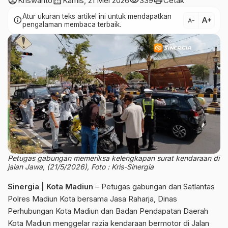
account_circle
calendar_month
visibility
print
Kriswanto
Kamis, 21 Mei 2026
339
Cetak
Atur ukuran teks artikel ini untuk mendapatkan
text_increase
info
text_decrease
pengalaman membaca terbaik.
Petugas gabungan memeriksa kelengkapan surat kendaraan di
jalan Jawa, (21/5/2026), Foto : Kris-Sinergia
Sinergia | Kota Madiun
– Petugas gabungan dari Satlantas
Polres Madiun Kota bersama Jasa Raharja, Dinas
Perhubungan Kota Madiun dan Badan Pendapatan Daerah
Kota Madiun menggelar razia kendaraan bermotor di Jalan