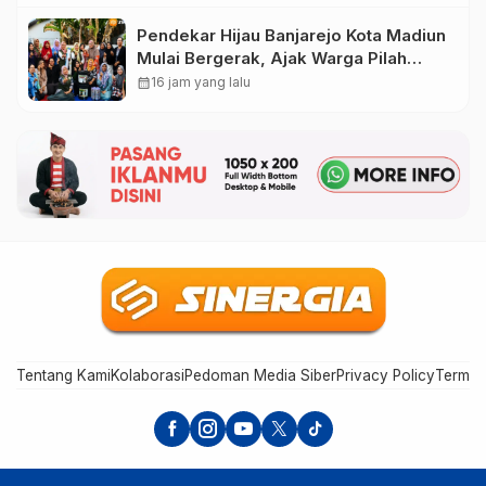
Pendekar Hijau Banjarejo Kota Madiun
Mulai Bergerak, Ajak Warga Pilah
Sampah dari Rumah
calendar_month
16 jam yang lalu
Tentang Kami
Kolaborasi
Pedoman Media Siber
Privacy Policy
Terms 