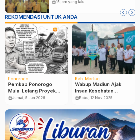
Usung Lagi Hari Wuryanto
calendar_month
15 jam yang lalu
REKOMENDASI UNTUK ANDA
Ponorogo
Kab. Madiun
Pemkab Ponorogo
Wabup Madiun Ajak
Mulai Lelang Proyek
Insan Kesehatan
Jalan, Siapkan
Wujudkan Generasi
calendar_month
Jumat, 5 Jun 2026
calendar_month
Rabu, 12 Nov 2025
Anggaran Hampir RP30
Sehat Menuju Indonesia
MILIAR
Emas 2045