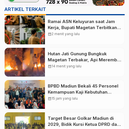
ARTIKEL TERKAIT
Ramai ASN Keluyuran saat Jam
Kerja, Bupati Magetan Terbitkan
SE Larang Ngopi hingga Belanja
calendar_month
2 menit yang lalu
Hutan Jati Gunung Bungkuk
Magetan Terbakar, Api Merembet
dari Parang Hill akibat Angin
calendar_month
14 menit yang lalu
Kencang
BPBD Madiun Bekali 45 Personel
Kemampuan Kaji Kebutuhan
Pasca Bencana
calendar_month
15 jam yang lalu
Target Besar Golkar Madiun di
2029, Bidik Kursi Ketua DPRD dan